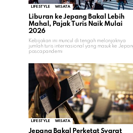
LIFESTYLE
WISATA
Liburan ke Jepang Bakal Lebih
Mahal, Pajak Turis Naik Mulai
2026
Kebijakan ini muncul di tengah melonjaknya
jumlah turis internasional yang masuk ke Jepa
pascapandemi
LIFESTYLE
WISATA
Jepang Bakal Perketat Syarat