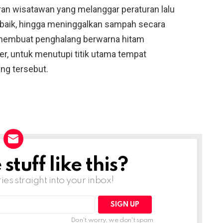
ran wisatawan yang melanggar peraturan lalu
erbaik, hingga meninggalkan sampah secara
membuat penghalang berwarna hitam
er, untuk menutupi titik utama tempat
ng tersebut.
tuff like this?
ries straight into your inbox!
Don't worry, we don't spam