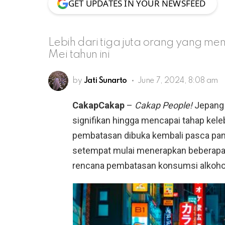
GET UPDATES IN YOUR NEWSFEED
Lebih dari tiga juta orang yang m
Mei tahun ini
by
Jati Sunarto
June 7, 2024, 8:08 am
CakapCakap
–
Cakap People!
Jepang 
signifikan hingga mencapai tahap kele
pembatasan dibuka kembali pasca pan
setempat mulai menerapkan beberapa
rencana pembatasan konsumsi alkohol 