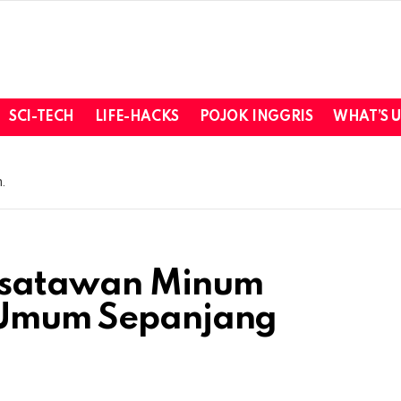
SCI-TECH
LIFE-HACKS
POJOK INGGRIS
WHAT’S 
.
isatawan Minum
 Umum Sepanjang