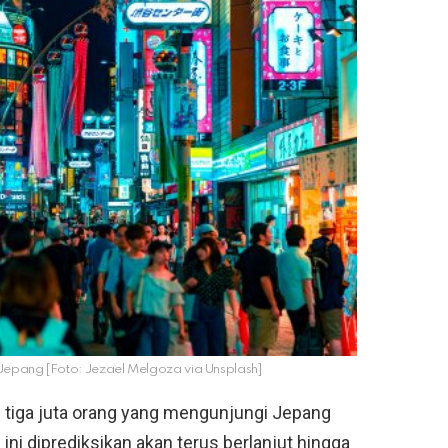
, Jepang [Foto: Jezael Melgoza via Unsplash]
ri tiga juta orang yang mengunjungi Jepang
n ini diprediksikan akan terus berlanjut hingga