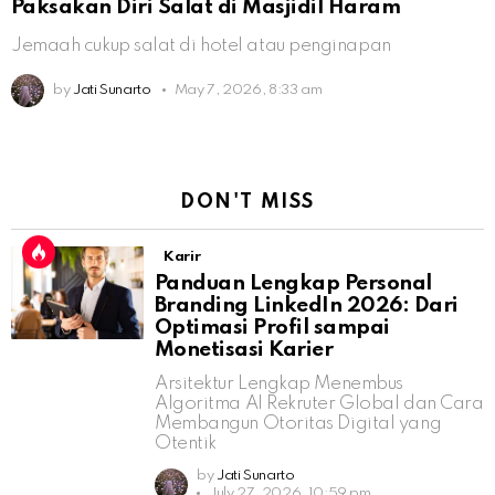
Paksakan Diri Salat di Masjidil Haram
Jemaah cukup salat di hotel atau penginapan
by
Jati Sunarto
May 7, 2026, 8:33 am
DON'T MISS
Karir
Panduan Lengkap Personal
Branding LinkedIn 2026: Dari
Optimasi Profil sampai
Monetisasi Karier
Arsitektur Lengkap Menembus
Algoritma AI Rekruter Global dan Cara
Membangun Otoritas Digital yang
Otentik
by
Jati Sunarto
July 27, 2026, 10:59 pm