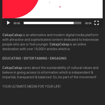
00:00
00:04
CakapCakap
is an alternative and modern digital media platform
with attractive and sophisticated content dedicated to Indonesian
people who are or feel younger.
CakapCakap
is an online
destination with over 14,000+ articles which is:
EDUCATING • ENTERTAINING • ENGAGING
CakapCakap
cares about the sustainability of cultural values and
believe in giving access to information which is independent &
impartial, transparent & balanced. So, be part of the movement!
YOUR ULTIMATE MEDIA FOR YOUR LIFE!