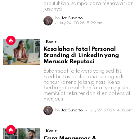
dibutuhkan, sampai cara menawarkan
jasanya.
by
Jati Sunarto
July 24, 2026, 5:29 pm
Karir
Kesalahan Fatal Personal
Branding di LinkedIn yang
Merusak Reputasi
Bukan soal followers yang sedikit,
kredibilitas profesional sering kali
hancur karena jalan pintas. Kenali
berbagai kesalahan fatal yang justru
membuat rekruter dan klien potensial
menjauh.
by
Jati Sunarto
July 27, 2026, 4:32 pm
Karir
Cara Mengemas &