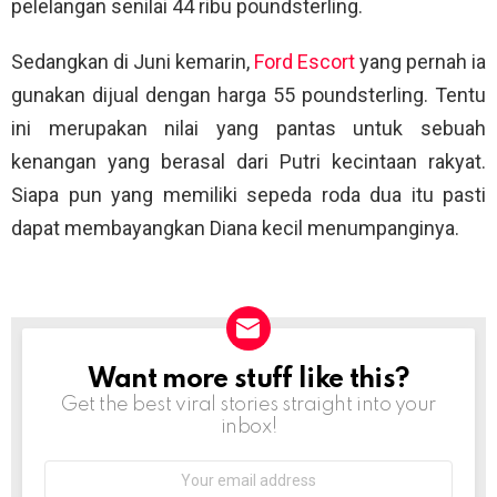
pelelangan senilai 44 ribu poundsterling.
Sedangkan di Juni kemarin,
Ford Escort
yang pernah ia
gunakan dijual dengan harga 55 poundsterling. Tentu
ini merupakan nilai yang pantas untuk sebuah
kenangan yang berasal dari Putri kecintaan rakyat.
Siapa pun yang memiliki sepeda roda dua itu pasti
dapat membayangkan Diana kecil menumpanginya.
Want more stuff like this?
NEWSLETTER
Get the best viral stories straight into your
inbox!
Email
address: