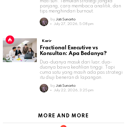
mati suri. Temukan strategi jangka
panjang, cara membaca analitik, dan
tips menghindari burnout.
by
Jati Sunarto
July 27, 2026, 5:08 pm
Karir
Fractional Executive vs
Konsultan: Apa Bedanya?
Dua-duanya masuk dari luar, dua-
duanya bawa keahlian tinggi. Tapi
cuma satu yang masih ada pas strategi
itu diuji beneran di lapangan.
by
Jati Sunarto
July 22, 2026, 3:25 pm
MORE AND MORE