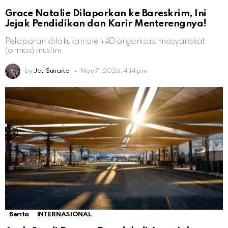
Grace Natalie Dilaporkan ke Bareskrim, Ini
Jejak Pendidikan dan Karir Menterengnya!
Pelaporan dilakukan oleh 40 organisasi masyarakat
(ormas) muslim
by
Jati Sunarto
May 7, 2026, 4:14 pm
Berita
INTERNASIONAL