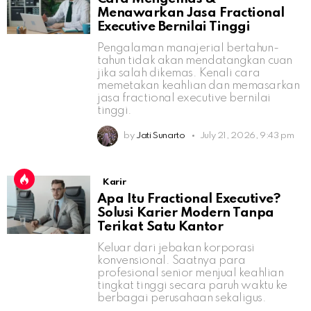
Menawarkan Jasa Fractional
Executive Bernilai Tinggi
Pengalaman manajerial bertahun-
tahun tidak akan mendatangkan cuan
jika salah dikemas. Kenali cara
memetakan keahlian dan memasarkan
jasa fractional executive bernilai
tinggi.
by
Jati Sunarto
July 21, 2026, 9:43 pm
Karir
Apa Itu Fractional Executive?
Solusi Karier Modern Tanpa
Terikat Satu Kantor
Keluar dari jebakan korporasi
konvensional. Saatnya para
profesional senior menjual keahlian
tingkat tinggi secara paruh waktu ke
berbagai perusahaan sekaligus.