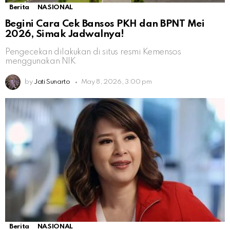
Berita
NASIONAL
Begini Cara Cek Bansos PKH dan BPNT Mei
2026, Simak Jadwalnya!
Pengecekan dilakukan di situs resmi Kemensos
menggunakan NIK
by
Jati Sunarto
May 8, 2026, 3:00 pm
Berita
NASIONAL