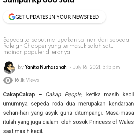
Sampai Rp 600 Juta
GET UPDATES IN YOUR NEWSFEED
Sepeda tersebut merupakan salinan dari sepeda
Raleigh Chopper yang termasuk salah satu
mainan populer di eranya
by
Yanita Nurhasanah
July 16, 2021, 5:15 pm
16.1k
Views
CakapCakap –
Cakap People,
ketika masih kecil
umumnya sepeda roda dua merupakan kendaraan
sehari-hari yang asyik guna ditumpangi. Masa-masa
itulah yang juga dialami oleh sosok Princess of Wales
saat masih kecil.