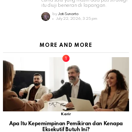
cuma satu yang masih ada pas strategi
itu diuji beneran di lapangan.
by
Jati Sunarto
July 22, 2026, 3:25 pm
MORE AND MORE
Karir
Apa Itu Kepemimpinan Pemikiran dan Kenapa
Eksekutif Butuh Ini?