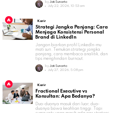
by
Jati Sunarto
July 22, 2026, 10:53 am
Karir
Strategi Jangka Panjang: Cara
Menjaga Konsistensi Personal
Brand di LinkedIn
Jangan biarkan profil LinkedIn-mu
mati suri. Temukan strategi jangka
panjang, cara membaca analitik, dan
tips menghindari burnout.
by
Jati Sunarto
July 27, 2026, 5:08 pm
Karir
Fractional Executive vs
Konsultan: Apa Bedanya?
Dua-duanya masuk dari luar, dua-
duanya bawa keahlian tinggi. Tapi