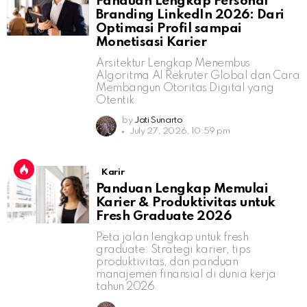
Panduan Lengkap Personal
Branding LinkedIn 2026: Dari
Optimasi Profil sampai
Monetisasi Karier
Arsitektur Lengkap Menembus
Algoritma AI Rekruter Global dan Cara
Membangun Otoritas Digital yang
Otentik
by
Jati Sunarto
July 27, 2026, 10:59 pm
Karir
Panduan Lengkap Memulai
Karier & Produktivitas untuk
Fresh Graduate 2026
Peta jalan lengkap untuk fresh
graduate: Strategi karier, tips
produktivitas, dan panduan
manajemen finansial di dunia kerja
tahun 2026.