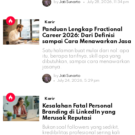
by
Jati Sunarto
July 28, 2026, 11:34 pm
Karir
Panduan Lengkap Fractional
Career 2026: Dari Definisi
sampai Cara Menawarkan Jasa
Satu halaman buat mulai dari nol: apa
itu, berapa tarifnya, skill apa yang
dibutuhkan, sampai cara menawarkan
jasanya.
by
Jati Sunarto
July 24, 2026, 5:29 pm
Karir
Kesalahan Fatal Personal
Branding di LinkedIn yang
Merusak Reputasi
Bukan soal followers yang sedikit,
kredibilitas profesional sering kali