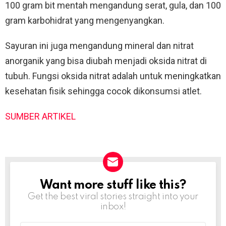
100 gram bit mentah mengandung serat, gula, dan 100
gram karbohidrat yang mengenyangkan.
Sayuran ini juga mengandung mineral dan nitrat
anorganik yang bisa diubah menjadi oksida nitrat di
tubuh. Fungsi oksida nitrat adalah untuk meningkatkan
kesehatan fisik sehingga cocok dikonsumsi atlet.
SUMBER ARTIKEL
Want more stuff like this?
NEWSLETTER
Get the best viral stories straight into your
inbox!
Email