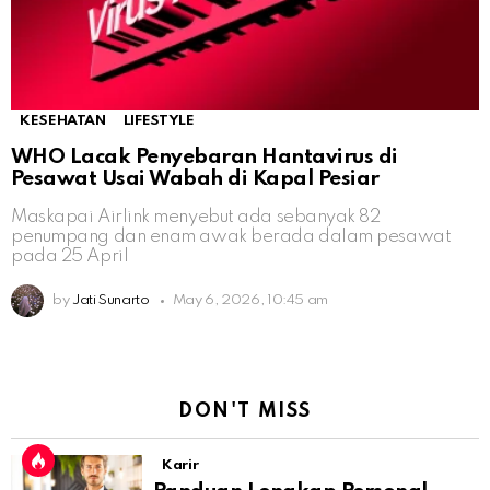
KESEHATAN
LIFESTYLE
WHO Lacak Penyebaran Hantavirus di
Pesawat Usai Wabah di Kapal Pesiar
Maskapai Airlink menyebut ada sebanyak 82
penumpang dan enam awak berada dalam pesawat
pada 25 April
by
Jati Sunarto
May 6, 2026, 10:45 am
DON'T MISS
Karir