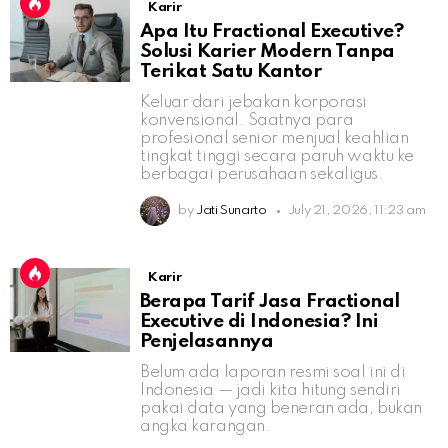
Karir
Apa Itu Fractional Executive?
Solusi Karier Modern Tanpa
Terikat Satu Kantor
Keluar dari jebakan korporasi
konvensional. Saatnya para
profesional senior menjual keahlian
tingkat tinggi secara paruh waktu ke
berbagai perusahaan sekaligus.
by
Jati Sunarto
July 21, 2026, 11:23 am
Karir
Berapa Tarif Jasa Fractional
Executive di Indonesia? Ini
Penjelasannya
Belum ada laporan resmi soal ini di
Indonesia — jadi kita hitung sendiri
pakai data yang beneran ada, bukan
angka karangan.