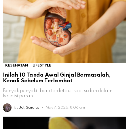
KESEHATAN
LIFESTYLE
Inilah 10 Tanda Awal Ginjal Bermasalah,
Kenali Sebelum Terlambat
Banyak penyakit baru terdeteksi saat sudah dalam
kondisi parah
by
Jati Sunarto
May 7, 2026, 8:06 am