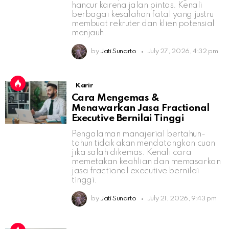
hancur karena jalan pintas. Kenali
berbagai kesalahan fatal yang justru
membuat rekruter dan klien potensial
menjauh.
by
Jati Sunarto
July 27, 2026, 4:32 pm
Karir
Cara Mengemas &
Menawarkan Jasa Fractional
Executive Bernilai Tinggi
Pengalaman manajerial bertahun-
tahun tidak akan mendatangkan cuan
jika salah dikemas. Kenali cara
memetakan keahlian dan memasarkan
jasa fractional executive bernilai
tinggi.
by
Jati Sunarto
July 21, 2026, 9:43 pm