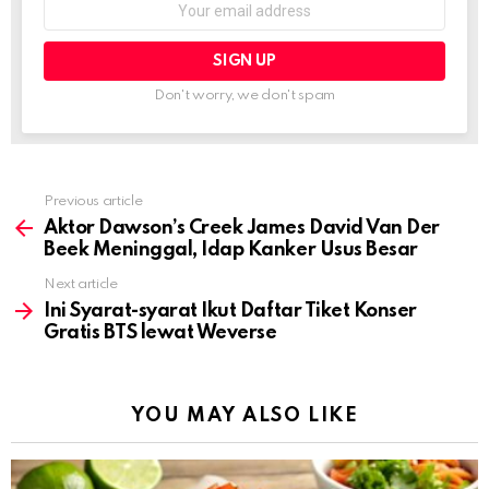
address:
Don't worry, we don't spam
Previous article
See
more
Aktor Dawson’s Creek James David Van Der
Beek Meninggal, Idap Kanker Usus Besar
Next article
Ini Syarat-syarat Ikut Daftar Tiket Konser
Gratis BTS lewat Weverse
YOU MAY ALSO LIKE