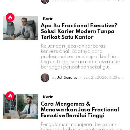
Karir
Apa Itu Fractional Executive?
Solusi Karier Modern Tanpa
Terikat Satu Kantor
Keluar dari jebakan korporasi
konvensional. Saatnya para
profesional senior menjual keahlian
tingkat tinggi secara paruh waktu ke
berbagai perusahaan sekaligus.
by
Jati Sunarto
July 21, 2026, 11:23 am
Karir
Cara Mengemas &
Menawarkan Jasa Fractional
Executive Bernilai Tinggi
Pengalaman manajerial bertahun-
tahun tidak akan mendatangkan cuan