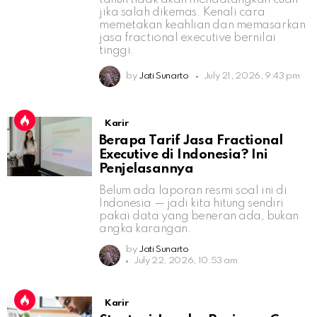
jika salah dikemas. Kenali cara
memetakan keahlian dan memasarkan
jasa fractional executive bernilai
tinggi.
by
Jati Sunarto
July 21, 2026, 9:43 pm
Karir
Berapa Tarif Jasa Fractional
Executive di Indonesia? Ini
Penjelasannya
Belum ada laporan resmi soal ini di
Indonesia — jadi kita hitung sendiri
pakai data yang beneran ada, bukan
angka karangan.
by
Jati Sunarto
July 22, 2026, 10:53 am
Karir