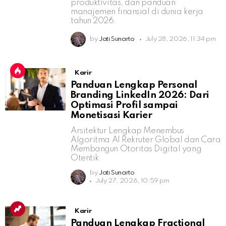
produktivitas, dan panduan
manajemen finansial di dunia kerja
tahun 2026.
by
Jati Sunarto
July 28, 2026, 11:34 pm
Karir
Panduan Lengkap Personal
Branding LinkedIn 2026: Dari
Optimasi Profil sampai
Monetisasi Karier
Arsitektur Lengkap Menembus
Algoritma AI Rekruter Global dan Cara
Membangun Otoritas Digital yang
Otentik
by
Jati Sunarto
July 27, 2026, 10:59 pm
Karir
Panduan Lengkap Fractional