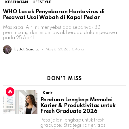
KESEHATAN
LIFESTYLE
WHO Lacak Penyebaran Hantavirus di
Pesawat Usai Wabah di Kapal Pesiar
Maskapai Airlink menyebut ada sebanyak 82
penumpang dan enam awak berada dalam pesawat
pada 25 April
by
Jati Sunarto
May 6, 2026, 10:45 am
DON'T MISS
Karir
Panduan Lengkap Memulai
Karier & Produktivitas untuk
Fresh Graduate 2026
Peta jalan lengkap untuk fresh
graduate: Strategi karier, tips