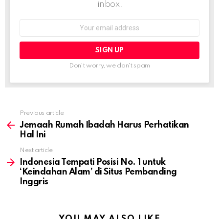
inbox!
Email
address:
Don't worry, we don't spam
Previous article
See
more
Jemaah Rumah Ibadah Harus Perhatikan
Hal Ini
Next article
Indonesia Tempati Posisi No. 1 untuk
‘Keindahan Alam’ di Situs Pembanding
Inggris