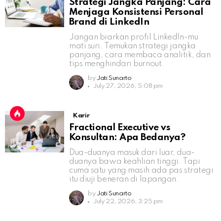
Strategi Jangka Panjang: Cara
Menjaga Konsistensi Personal
Brand di LinkedIn
Jangan biarkan profil LinkedIn-mu
mati suri. Temukan strategi jangka
panjang, cara membaca analitik, dan
tips menghindari burnout.
by
Jati Sunarto
July 27, 2026, 5:08 pm
Karir
Fractional Executive vs
Konsultan: Apa Bedanya?
Dua-duanya masuk dari luar, dua-
duanya bawa keahlian tinggi. Tapi
cuma satu yang masih ada pas strategi
itu diuji beneran di lapangan.
by
Jati Sunarto
July 22, 2026, 3:25 pm