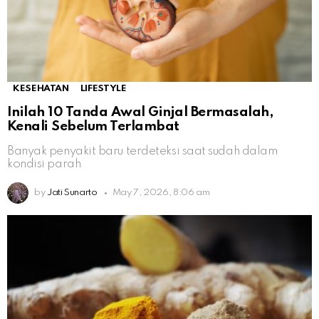
KESEHATAN
LIFESTYLE
Inilah 10 Tanda Awal Ginjal Bermasalah,
Kenali Sebelum Terlambat
Banyak penyakit baru terdeteksi saat sudah dalam
kondisi parah
by
Jati Sunarto
May 7, 2026, 8:06 am