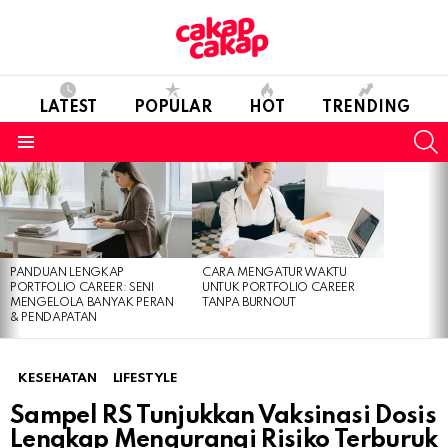
LATEST
POPULAR
HOT
TRENDING
S
Menu
LATEST
STORIES
PANDUAN LENGKAP
CARA MENGATUR WAKTU
PORTFOLIO CAREER: SENI
UNTUK PORTFOLIO CAREER
MENGELOLA BANYAK PERAN
TANPA BURNOUT
& PENDAPATAN
KESEHATAN
LIFESTYLE
Sampel RS Tunjukkan Vaksinasi Dosis
Lengkap Mengurangi Risiko Terburuk