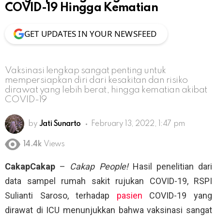
COVID-19 Hingga Kematian
GET UPDATES IN YOUR NEWSFEED
Vaksinasi lengkap sangat penting untuk
mempersiapkan diri dari kesakitan dan risiko
dirawat yang lebih berat, hingga kematian akibat
COVID-19
by
Jati Sunarto
February 13, 2022, 1:47 pm
14.4k
Views
CakapCakap
–
Cakap People!
Hasil penelitian dari
data sampel rumah sakit rujukan COVID-19, RSPI
Sulianti Saroso, terhadap
pasien
COVID-19 yang
dirawat di ICU menunjukkan bahwa vaksinasi sangat