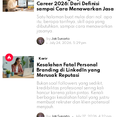
Career 2026: Dari Definisi
sampai Cara Menawarkan Jasa
Satu halaman buat mulai dari nol: apa
itu, berapa tarifnya, skill apa yang
dibutuhkan, sampai cara menawarkan
jasanya.
by
Jati Sunarto
July 24, 2026, 5:29 pm
Karir
Kesalahan Fatal Personal
Branding di LinkedIn yang
Merusak Reputasi
Bukan soal followers yang sedikit,
kredibilitas profesional sering kali
hancur karena jalan pintas. Kenali
berbagai kesalahan fatal yang justru
membuat rekruter dan klien potensial
menjauh.
by
Jati Sunarto
July 27, 2026, 4:32 pm