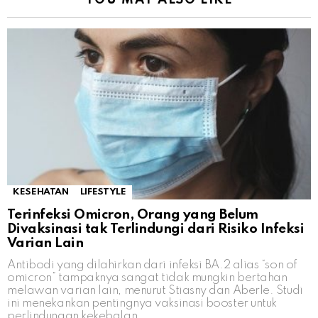
YOU MAY ALSO LIKE
KESEHATAN
LIFESTYLE
Terinfeksi Omicron, Orang yang Belum
Divaksinasi tak Terlindungi dari Risiko Infeksi
Varian Lain
Antibodi yang dilahirkan dari infeksi BA.2 alias “son of
omicron” tampaknya sangat tidak mungkin bertahan
melawan varian lain, menurut Stiasny dan Aberle. Studi
ini menekankan pentingnya vaksinasi booster untuk
perlindungan kekebalan.