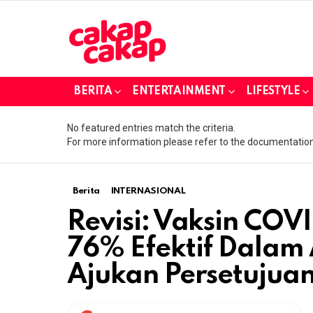
BERITA
ENTERTAINMENT
LIFESTYLE
No featured entries match the criteria.
For more information please refer to the documentation
Berita
INTERNASIONAL
Revisi: Vaksin COV
76% Efektif Dalam A
Ajukan Persetujua