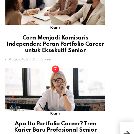
Karir
Cara Menjadi Komisaris
Independen: Peran Portfolio Career
untuk Eksekutif Senior
August 4, 2026, 1:31 am
Karir
Apa Itu Portfolio Career? Tren
Nas
Karier Baru Profesional Senior
Men