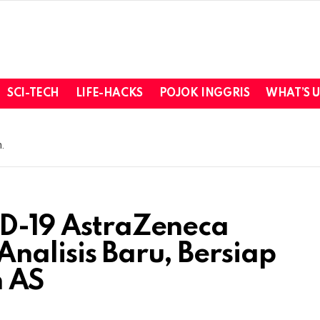
SCI-TECH
LIFE-HACKS
POJOK INGGRIS
WHAT’S 
.
ID-19 AstraZeneca
nalisis Baru, Bersiap
n AS