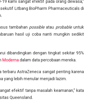
19 kami sangat efektif pada orang dewasa,”
ksekutif Litbang BioPharm Pharmaceuticals di
n.
kasus tambahan
possible
atau
probable
untuk
baruan hasil uji coba nanti mungkin sedikit
rui dibandingkan dengan tingkat sekitar 95%
an
Moderna
dalam data percobaan mereka.
a terbaru AstraZeneca sangat penting karena
na yang lebih menular menjadi lazim.
angat efektif tanpa masalah keamanan,” kata
rsitas Queensland.