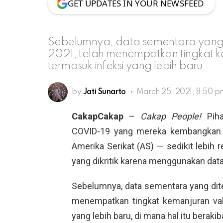
GET UPDATES IN YOUR NEWSFEED
Sebelumnya, data sementara yang d
2021, telah menempatkan tingkat k
termasuk infeksi yang lebih baru
by
Jati Sunarto
March 25, 2021, 8:50 p
CakapCakap
–
Cakap People!
Pih
COVID-19 yang mereka kembangkan 76
Amerika Serikat (AS) — sedikit lebih r
yang dikritik karena menggunakan dat
Sebelumnya, data sementara yang diter
menempatkan tingkat kemanjuran vak
yang lebih baru, di mana hal itu beraki