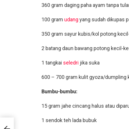
360 gram daging paha ayam tanpa tula
100 gram
udang
yang sudah dikupas po
350 gram sayur kubis/kol potong kecil-
2 batang daun bawang potong kecil-ke
1 tangkai
seledri
jika suka
600 – 700 gram kulit gyoza/dumpling
Bumbu-bumbu:
15 gram jahe cincang halus atau dipar
1 sendok teh lada bubuk
an