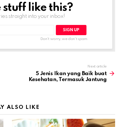
tuff like this?
ries straight into your inbox!
Don't worry, we don't spam
Next article
5 Jenis Ikan yang Baik buat
Kesehatan, Termasuk Jantung
Y ALSO LIKE