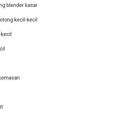
ng blender kasar
tong kecil-kecil
kecil
cil
 kemasan
ut