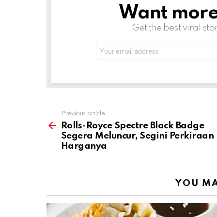
Want more s
NEWSLETTER
Get the best viral sto
Email
address:
Previous article
See
more
Rolls-Royce Spectre Black Badge
Segera Meluncur, Segini Perkiraan
Harganya
YOU MA