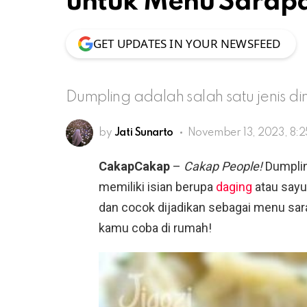
untuk Menu Sarap
GET UPDATES IN YOUR NEWSFEED
Dumpling adalah salah satu jenis 
by
Jati Sunarto
November 13, 2023, 8:
CakapCakap
–
Cakap People!
Dumplin
memiliki isian berupa
daging
atau sayu
dan cocok dijadikan sebagai menu sara
kamu coba di rumah!