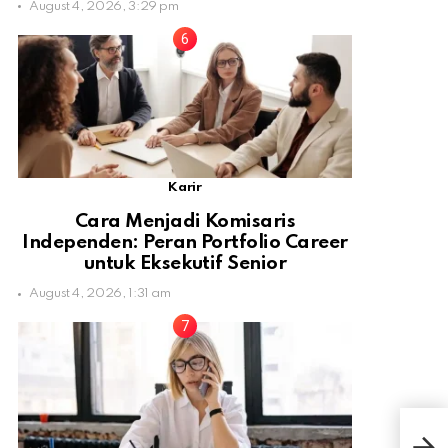
August 4, 2026, 3:29 pm
Karir
Cara Menjadi Komisaris
Independen: Peran Portfolio Career
untuk Eksekutif Senior
August 4, 2026, 1:31 am
5 Je