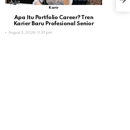
Kes
Karir
Apa Itu Portfolio Career? Tren
Karier Baru Profesional Senior
August 3, 2026, 11:37 pm