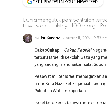
GET UPDATES IN YOUR NEWSFEED
Dunia mengutuk pembantaian terbar
tewaskan sedikitnya 100 warga Pal
by
Jati Sunarto
August 11, 2024, 9:53 p
CakapCakap
–
Cakap People!
Negara-
terbaru Israel di sekolah Gaza yang 
yang sedang menunaikan salat Subuh 
Pesawat militer Israel menargetkan sek
timur Kota Gaza ketika jamaah sedang 
Palestina Wafa melaporkan.
Israel bersikeras bahwa mereka men