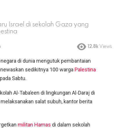
u Israel di sekolah Gaza yang
estina
m
12.8k
Views
negara di dunia mengutuk pembantaian
menewaskan sedikitnya 100 warga
Palestina
pada Sabtu.
olah Al-Taba’een di lingkungan Al-Daraj di
melaksanakan salat subuh, kantor berita
argetkan
militan Hamas
di dalam sekolah