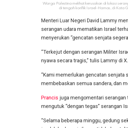
Warga Palestina melihat kerusakan di lokasi ser
di tengah konflik Israel-Hamas, di Ko
Menteri Luar Negeri David Lammy meng
serangan udara mematikan Israel terh
menyerukan “gencatan senjata segera
“Terkejut dengan serangan Militer Isr
nyawa secara tragis,” tulis Lammy di X.
“Kami memerlukan gencatan senjata se
membebaskan semua sandera, dan men
Prancis
juga mengomentari serangan 
mengutuk “dengan tegas” serangan Isr
“Selama beberapa minggu, gedung seko