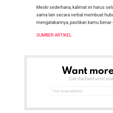
Meski sederhana, kalimat ini harus se
sama lain secara verbal membuat hubu
mengatakannya, pastikan kamu benar
SUMBER ARTIKEL
Want more s
NEWSLETTER
Get the best viral sto
Email
address: