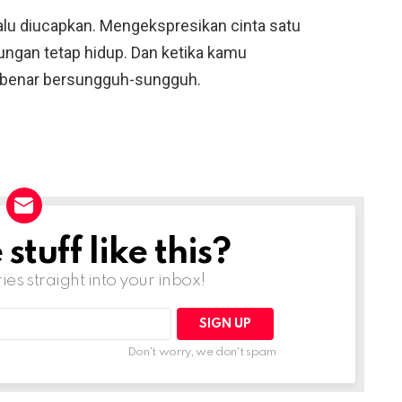
lalu diucapkan. Mengekspresikan cinta satu
ngan tetap hidup. Dan ketika kamu
-benar bersungguh-sungguh.
tuff like this?
ries straight into your inbox!
Don't worry, we don't spam