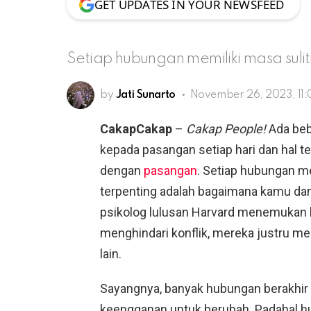
GET UPDATES IN YOUR NEWSFEED
Setiap hubungan memiliki masa sulit
by
Jati Sunarto
November 26, 2023, 11:
CakapCakap
–
Cakap People!
Ada beb
kepada pasangan setiap hari dan hal
dengan
pasangan
. Setiap hubungan me
terpenting adalah bagaimana kamu dan
psikolog lulusan Harvard menemukan 
menghindari konflik, mereka justru m
lain.
Sayangnya, banyak hubungan berakhir
keengganan untuk berubah. Padahal hu