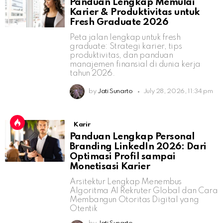
Panduan Lengkap Memulai
Karier & Produktivitas untuk
Fresh Graduate 2026
Peta jalan lengkap untuk fresh
graduate: Strategi karier, tips
produktivitas, dan panduan
manajemen finansial di dunia kerja
tahun 2026.
by
Jati Sunarto
July 28, 2026, 11:34 pm
Karir
Panduan Lengkap Personal
Branding LinkedIn 2026: Dari
Optimasi Profil sampai
Monetisasi Karier
Arsitektur Lengkap Menembus
Algoritma AI Rekruter Global dan Cara
Membangun Otoritas Digital yang
Otentik