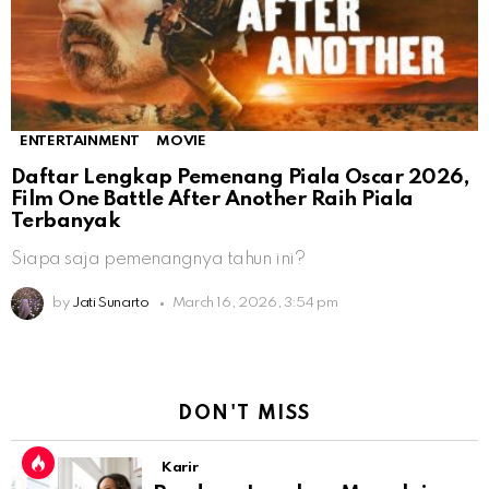
ENTERTAINMENT
MOVIE
Daftar Lengkap Pemenang Piala Oscar 2026,
Film One Battle After Another Raih Piala
Terbanyak
Siapa saja pemenangnya tahun ini?
by
Jati Sunarto
March 16, 2026, 3:54 pm
DON'T MISS
Karir