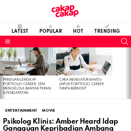
LATEST
POPULAR
HOT
TRENDING
S
Menu
LATEST
STORIES
PANDUAN LENGKAP
CARA MENGATUR WAKTU
PORTFOLIO CAREER: SENI
UNTUK PORTFOLIO CAREER
MENGELOLA BANYAK PERAN
TANPA BURNOUT
& PENDAPATAN
ENTERTAINMENT
MOVIE
Psikolog Klinis: Amber Heard Idap
Gangguan Kepribadian Ambang