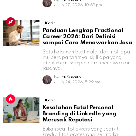
by
Jati Sunarto
July 27, 2026, 10:59 pm
Karir
Panduan Lengkap Fractional
Career 2026: Dari Definisi
sampai Cara Menawarkan Jasa
Satu halaman buat mulai dari nol: apa
itu, berapa tarifnya, skill apa yang
dibutuhkan, sampai cara menawarkan
jasanya.
by
Jati Sunarto
July 24, 2026, 5:29 pm
Karir
Kesalahan Fatal Personal
Branding di LinkedIn yang
Merusak Reputasi
Bukan soal followers yang sedikit,
kredibilitas profesional sering kali