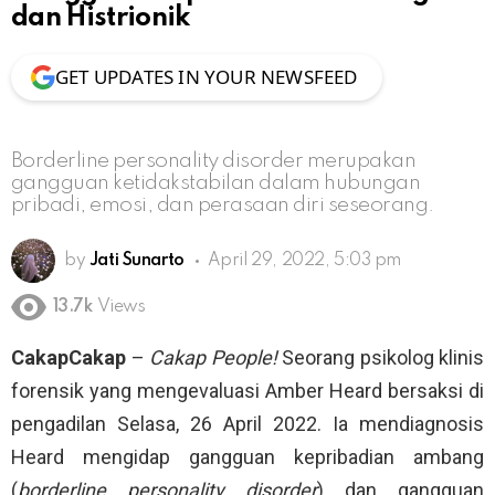
dan Histrionik
GET UPDATES IN YOUR NEWSFEED
Borderline personality disorder merupakan
gangguan ketidakstabilan dalam hubungan
pribadi, emosi, dan perasaan diri seseorang.
by
Jati Sunarto
April 29, 2022, 5:03 pm
13.7k
Views
CakapCakap
–
Cakap People!
Seorang psikolog klinis
forensik yang mengevaluasi Amber Heard bersaksi di
pengadilan Selasa, 26 April 2022. Ia mendiagnosis
Heard mengidap gangguan kepribadian ambang
(
borderline personality disorder
) dan gangguan