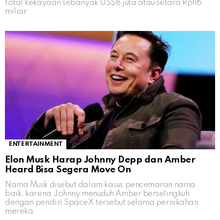
total kekayaan sebanyak US$8 juta atau setara Rp116
miliar.
ENTERTAINMENT
Elon Musk Harap Johnny Depp dan Amber
Heard Bisa Segera Move On
Nama Musk disebut dalam kasus pencemaran nama
baik, karena Johnny menuduh Amber berselingkuh
dengan pendiri SpaceX tersebut selama pernikahan
mereka.