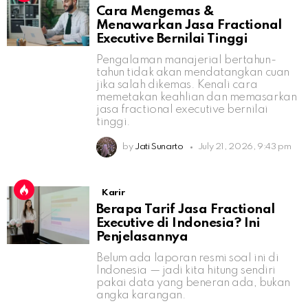
Cara Mengemas &
Menawarkan Jasa Fractional
Executive Bernilai Tinggi
Pengalaman manajerial bertahun-
tahun tidak akan mendatangkan cuan
jika salah dikemas. Kenali cara
memetakan keahlian dan memasarkan
jasa fractional executive bernilai
tinggi.
by
Jati Sunarto
July 21, 2026, 9:43 pm
Karir
Berapa Tarif Jasa Fractional
Executive di Indonesia? Ini
Penjelasannya
Belum ada laporan resmi soal ini di
Indonesia — jadi kita hitung sendiri
pakai data yang beneran ada, bukan
angka karangan.