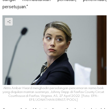
persetujuan.”
Aktris Amber Heard menghadiri persidangan pencemaran nama baik
yang diajukan mantan suaminya, Johnny Depp di Fairfax County Circuit
Courthouse di Fairfax, Virginia, AS, 27 April 2022. [Foto: EPA-
EFE/JONATHAN ERNST/POOL]