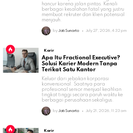
hancur karena jalan pintas. Kenali
berbagai kesalahan fatal yang justru
membuat rekruter dan klien potensial
menjauh.
by
Jati Sunarto
July 27, 2026, 4:32 pm
Karir
Apa Itu Fractional Executive?
Solusi Karier Modern Tanpa
Terikat Satu Kantor
Keluar dari jebakan korporasi
konvensional. Saatnya para
profesional senior menjual keahlian
tingkat tinggi secara paruh waktu ke
berbagai perusahaan sekaligus.
by
Jati Sunarto
July 21, 2026, 11:23 am
Karir