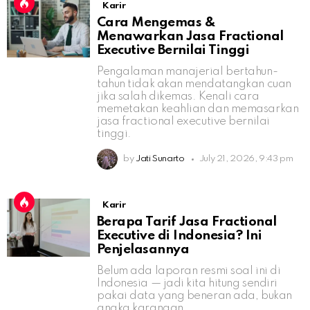
Karir
Cara Mengemas &
Menawarkan Jasa Fractional
Executive Bernilai Tinggi
Pengalaman manajerial bertahun-
tahun tidak akan mendatangkan cuan
jika salah dikemas. Kenali cara
memetakan keahlian dan memasarkan
jasa fractional executive bernilai
tinggi.
by
Jati Sunarto
July 21, 2026, 9:43 pm
Karir
Berapa Tarif Jasa Fractional
Executive di Indonesia? Ini
Penjelasannya
Belum ada laporan resmi soal ini di
Indonesia — jadi kita hitung sendiri
pakai data yang beneran ada, bukan
angka karangan.