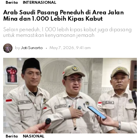
Berita
INTERNASIONAL
Arab Saudi Pasang Peneduh di Area Jalan
Mina dan 1.000 Lebih Kipas Kabut
Selain peneduh, 1.000 lebih kipas kabut juga dipasang
untuk memastikan kenyamanan jemaah
by
Jati Sunarto
May 7, 2026, 9:41 am
Berita
NASIONAL