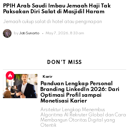
PPIH Arab Saudi Imbau Jemaah Haji Tak
Paksakan Diri Salat di Masjidil Haram
Jemaah cukup salat di hotel atau penginapan
by
Jati Sunarto
May 7, 2026, 8:33 am
DON'T MISS
Karir
Panduan Lengkap Personal
Branding LinkedIn 2026: Dari
Optimasi Profil sampai
Monetisasi Karier
Arsitektur Lengkap Menembus
Algoritma AI Rekruter Global dan Cara
Membangun Otoritas Digital yang
Otentik