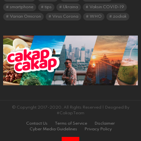
smartphone
tips
Ukraina
Vaksin COVID-19
Varian Omicron
Virus Corona
WHO
zodiak
© Copyright 2017-2020, All Rights Reserved | Designed By
#CakapTeam
Contact Us
Terms of Service
Disclaimer
Cyber Media Guidelines
Privacy Policy