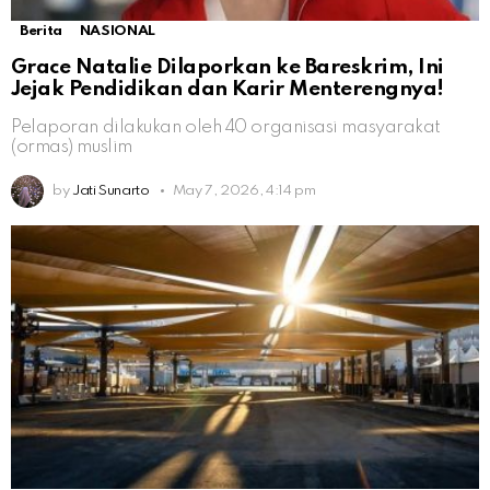
Berita
NASIONAL
Grace Natalie Dilaporkan ke Bareskrim, Ini
Jejak Pendidikan dan Karir Menterengnya!
Pelaporan dilakukan oleh 40 organisasi masyarakat
(ormas) muslim
by
Jati Sunarto
May 7, 2026, 4:14 pm