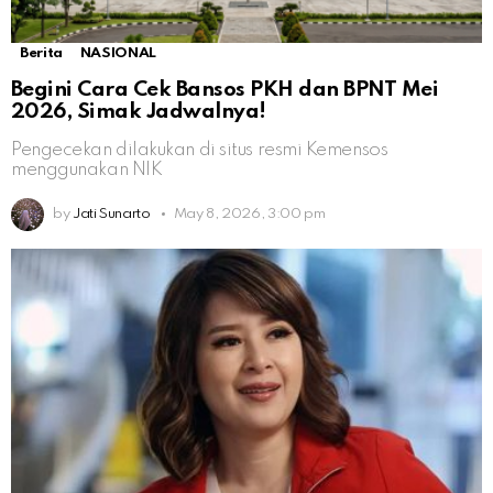
Berita
NASIONAL
Begini Cara Cek Bansos PKH dan BPNT Mei
2026, Simak Jadwalnya!
Pengecekan dilakukan di situs resmi Kemensos
menggunakan NIK
by
Jati Sunarto
May 8, 2026, 3:00 pm