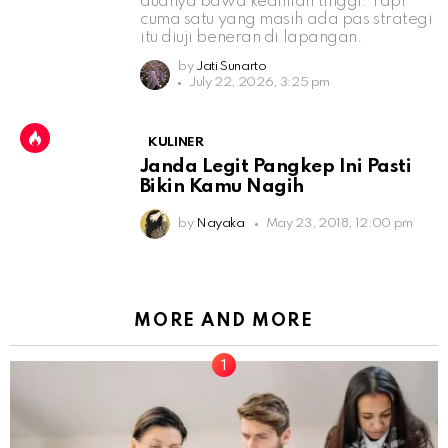
duanya bawa keahlian tinggi. Tapi
cuma satu yang masih ada pas strategi
itu diuji beneran di lapangan.
by
Jati Sunarto
July 22, 2026, 3:25 pm
KULINER
Janda Legit Pangkep Ini Pasti
Bikin Kamu Nagih
by
Nayaka
May 23, 2018, 12:00 pm
MORE AND MORE