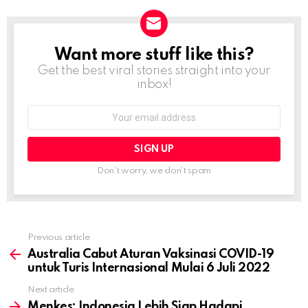
Want more stuff like this?
NEWSLETTER
Get the best viral stories straight into your
inbox!
Email
address:
Don't worry, we don't spam
Previous article
See
more
Australia Cabut Aturan Vaksinasi COVID-19
untuk Turis Internasional Mulai 6 Juli 2022
Next article
Menkes: Indonesia Lebih Siap Hadapi