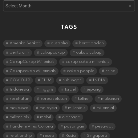
Archives
TAGS
Amerika Serikat
australia
berat badan
berita unik
cakapcakap
cakap cakap
CakapCakap Millenials
cakap cakap millenials
Cakapcakap Millennials
cakap people
china
COVID-19
FILM
hubungan
INDIA
Indonesia
Inggris
Israel
jepang
kesehatan
korea selatan
kuliner
makanan
makassar
malaysia
millenials
millennial
millennials
mobil
olahraga
Pandemi Virus Corona
pasangan
pesawat
relationship
resep
Rusia
Singapura