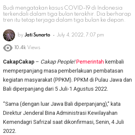
Budi mengatakan kasus COVID-19 di Indonesia
terkendali dalam tiga bulan terakhir. Dia berharap
tren itu tetap terjaga dalam tiga bulan ke depan.
by
Jati Sunarto
July 4, 2022, 7:07 pm
10.4k
Views
CakapCakap
–
Cakap People!
Pemerintah
kembali
memperpanjang masa pemberlakuan pembatasan
kegiatan masyarakat (PPKM). PPKM di Pulau Jawa dan
Bali diperpanjang dari 5 Juli-1 Agustus 2022.
“Sama (dengan luar Jawa Bali diperpanjang),” kata
Direktur Jenderal Bina Administrasi Kewilayahan
Kemendagri Safrizal saat dikonfirmasi, Senin, 4 Juli
2022.