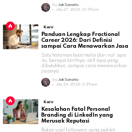
by
Jati Sunarto
July 27, 2026, 10:59 pm
Karir
Panduan Lengkap Fractional
Career 2026: Dari Definisi
sampai Cara Menawarkan Jasa
Satu halaman buat mulai dari nol: apa
itu, berapa tarifnya, skill apa yang
dibutuhkan, sampai cara menawarkan
jasanya.
by
Jati Sunarto
July 24, 2026, 5:29 pm
Karir
Kesalahan Fatal Personal
Branding di LinkedIn yang
Merusak Reputasi
Bukan soal followers yang sedikit,