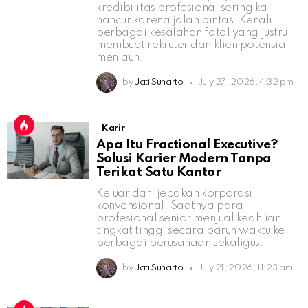
kredibilitas profesional sering kali
hancur karena jalan pintas. Kenali
berbagai kesalahan fatal yang justru
membuat rekruter dan klien potensial
menjauh.
by
Jati Sunarto
July 27, 2026, 4:32 pm
Karir
Apa Itu Fractional Executive?
Solusi Karier Modern Tanpa
Terikat Satu Kantor
Keluar dari jebakan korporasi
konvensional. Saatnya para
profesional senior menjual keahlian
tingkat tinggi secara paruh waktu ke
berbagai perusahaan sekaligus.
by
Jati Sunarto
July 21, 2026, 11:23 am