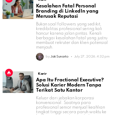
Kesalahan Fatal Personal
Branding di LinkedIn yang
Merusak Reputasi
Bukan soal followers yang sedikit,
kredibilitas profesional sering kali
hancur karena jalan pintas. Kenali
berbagai kesalahan fatal yang justru
membuat rekruter dan klien potensial
menjauh.
by
Jati Sunarto
July 27, 2026, 4:32 pm
Karir
Apa Itu Fractional Executive?
Solusi Karier Modern Tanpa
Terikat Satu Kantor
Keluar dari jebakan korporasi
konvensional. Saatnya para
profesional senior menjual keahlian
tingkat tinggi secara paruh waktu ke