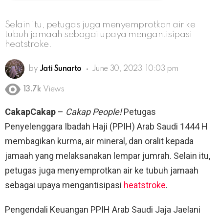
Selain itu, petugas juga menyemprotkan air ke
tubuh jamaah sebagai upaya mengantisipasi
heatstroke.
by
Jati Sunarto
June 30, 2023, 10:03 pm
13.7k
Views
CakapCakap
–
Cakap People!
Petugas
Penyelenggara Ibadah Haji (PPIH) Arab Saudi 1444 H
membagikan kurma, air mineral, dan oralit kepada
jamaah yang melaksanakan lempar jumrah. Selain itu,
petugas juga menyemprotkan air ke tubuh jamaah
sebagai upaya mengantisipasi
heatstroke
.
Pengendali Keuangan PPIH Arab Saudi Jaja Jaelani