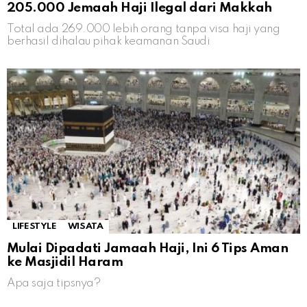
205.000 Jemaah Haji Ilegal dari Makkah
Total ada 269.000 lebih orang tanpa visa haji yang
berhasil dihalau pihak keamanan Saudi
LIFESTYLE
WISATA
Mulai Dipadati Jamaah Haji, Ini 6 Tips Aman
ke Masjidil Haram
Apa saja tipsnya?