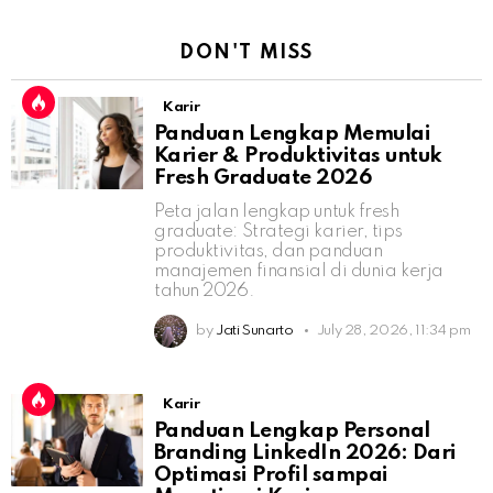
DON'T MISS
Karir
Panduan Lengkap Memulai
Karier & Produktivitas untuk
Fresh Graduate 2026
Peta jalan lengkap untuk fresh
graduate: Strategi karier, tips
produktivitas, dan panduan
manajemen finansial di dunia kerja
tahun 2026.
by
Jati Sunarto
July 28, 2026, 11:34 pm
Karir
Panduan Lengkap Personal
Branding LinkedIn 2026: Dari
Optimasi Profil sampai