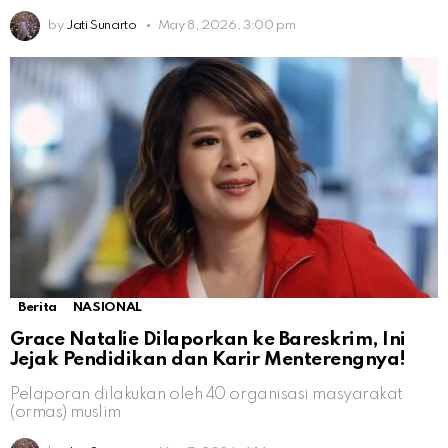
by
Jati Sunarto
May 8, 2026, 3:00 pm
Berita
NASIONAL
Grace Natalie Dilaporkan ke Bareskrim, Ini
Jejak Pendidikan dan Karir Menterengnya!
Pelaporan dilakukan oleh 40 organisasi masyarakat
(ormas) muslim