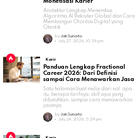
Monetisasi Karier
Arsitektur Lengkap Menembus
Algoritma AI Rekruter Global dan Cara
Membangun Otoritas Digital yang
Otentik
by
Jati Sunarto
July 27, 2026, 10:59 pm
Karir
Panduan Lengkap Fractional
Career 2026: Dari Definisi
sampai Cara Menawarkan Jasa
Satu halaman buat mulai dari nol: apa
itu, berapa tarifnya, skill apa yang
dibutuhkan, sampai cara menawarkan
jasanya.
by
Jati Sunarto
July 24, 2026, 5:29 pm
Karir