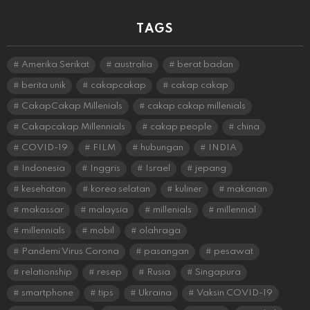
TAGS
Amerika Serikat
australia
berat badan
berita unik
cakapcakap
cakap cakap
CakapCakap Millenials
cakap cakap millenials
Cakapcakap Millennials
cakap people
china
COVID-19
FILM
hubungan
INDIA
Indonesia
Inggris
Israel
jepang
kesehatan
korea selatan
kuliner
makanan
makassar
malaysia
millenials
millennial
millennials
mobil
olahraga
Pandemi Virus Corona
pasangan
pesawat
relationship
resep
Rusia
Singapura
smartphone
tips
Ukraina
Vaksin COVID-19