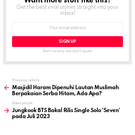
Want more stuff like this?
NEWSLETTER
Get the best viral stories straight into your
inbox!
Email
address:
Don't worry, we don't spam
Previous article
See
more
Masjidil Haram Dipenuhi Lautan Muslimah
Berpakaian Serba Hitam, Ada Apa?
Next article
Jungkook BTS Bakal Rilis Single Solo ‘Seven’
pada Juli 2023