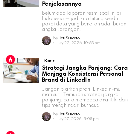
Penjelasannya
Belum ada laporan resmi soal ini di
Indonesia — jadi kita hitung sendiri
pakai data yang beneran ada, bukan
angka karangan.
by
Jati Sunarto
July 22, 2026, 10:53 am
Karir
Strategi Jangka Panjang: Cara
Menjaga Konsistensi Personal
Brand di LinkedIn
Jangan biarkan profil LinkedIn-mu
mati suri. Temukan strategi jangka
panjang, cara membaca analitik, dan
tips menghindari burnout.
by
Jati Sunarto
July 27, 2026, 5:08 pm