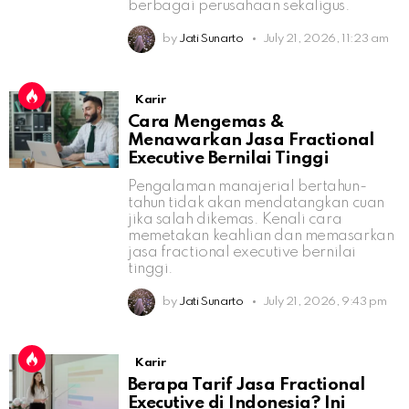
berbagai perusahaan sekaligus.
by
Jati Sunarto
July 21, 2026, 11:23 am
Karir
Cara Mengemas &
Menawarkan Jasa Fractional
Executive Bernilai Tinggi
Pengalaman manajerial bertahun-
tahun tidak akan mendatangkan cuan
jika salah dikemas. Kenali cara
memetakan keahlian dan memasarkan
jasa fractional executive bernilai
tinggi.
by
Jati Sunarto
July 21, 2026, 9:43 pm
Karir
Berapa Tarif Jasa Fractional
Executive di Indonesia? Ini