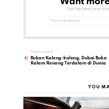
Want more s
Get the best viral sto
Email
address:
Previous article
See
more
Bukan Kaleng-kaleng, Dubai Buka
Kolam Renang Terdalam di Dunia
YOU MA