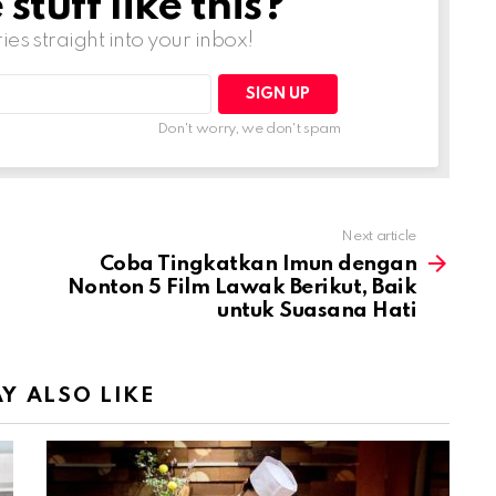
tuff like this?
ries straight into your inbox!
Don't worry, we don't spam
Next article
Coba Tingkatkan Imun dengan
Nonton 5 Film Lawak Berikut, Baik
untuk Suasana Hati
Y ALSO LIKE