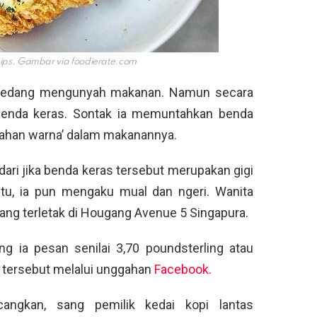
chips. Gambar via
foodierate.com
t sedang mengunyah makanan. Namun secara
 benda keras. Sontak ia memuntahkan benda
bahan warna’ dalam makanannya.
ari jika benda keras tersebut merupakan gigi
u, ia pun mengaku mual dan ngeri. Wanita
yang terletak di Hougang Avenue 5 Singapura.
 ia pesan senilai 3,70 poundsterling atau
en tersebut melalui unggahan
Facebook.
cangkan, sang pemilik kedai kopi lantas