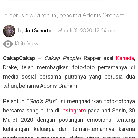
Ia berusia dua tahun, benama Adonis Graham.
by
Jati Sunarto
March 31, 2020, 12:24 pm
13.8k
Views
CakapCakap
–
Cakap People!
Rapper asal
Kanada
,
Drake, telah membagikan foto-foto pertamanya di
media sosial bersama putranya yang berusia dua
tahun, benama Adonis Graham.
Pelantun “
God’s Plan
” ini menghadirkan foto-fotonya
bersama sang putra di
Instagram
pada hari Senin, 30
Maret 2020 dengan postingan emosional tentang
kehilangan keluarga dan teman-temannya karena