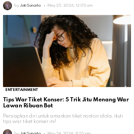
by
Jati Sunarto
May 25, 2026, 12:05 am
ENTERTAINMENT
Tips War Tiket Konser: 5 Trik Jitu Menang War
Lawan Ribuan Bot
Persiapkan diri untuk amankan tiket nonton idola, ikuti
tips war tiket konser ini!
by
Jati Sunarto
May 24, 2026, 9:55 pm