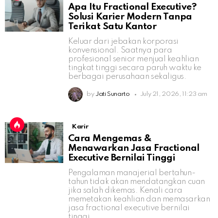
Apa Itu Fractional Executive?
Solusi Karier Modern Tanpa
Terikat Satu Kantor
Keluar dari jebakan korporasi
konvensional. Saatnya para
profesional senior menjual keahlian
tingkat tinggi secara paruh waktu ke
berbagai perusahaan sekaligus.
by
Jati Sunarto
July 21, 2026, 11:23 am
Karir
Cara Mengemas &
Menawarkan Jasa Fractional
Executive Bernilai Tinggi
Pengalaman manajerial bertahun-
tahun tidak akan mendatangkan cuan
jika salah dikemas. Kenali cara
memetakan keahlian dan memasarkan
jasa fractional executive bernilai
tinggi.