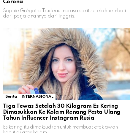
Corona
Sophie Grégoire Trudeau merasa sakit setelah kembali
dari perjalanannya dari Inggris.
Berita
INTERNASIONAL
Tiga Tewas Setelah 30 Kilogram Es Kering
Dimasukkan Ke Kolam Renang Pesta Ulang
Tahun Influencer Instagram Rusia
Es kering itu dimaksudkan untuk membuat efek awan
kabut di atas kolam.