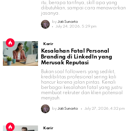
itu, berapa tarifnya, skill apa yang
dibutuhkan, sampai cara menawarkan
jasanya.
by
Jati Sunarto
July 24, 2026, 5:29 pm
Karir
Kesalahan Fatal Personal
Branding di LinkedIn yang
Merusak Reputasi
Bukan soal followers yang sedikit,
kredibilitas profesional sering kali
hancur karena jalan pintas. Kenali
berbagai kesalahan fatal yang justru
membuat rekruter dan klien potensial
menjauh.
by
Jati Sunarto
July 27, 2026, 4:32 pm
Karir