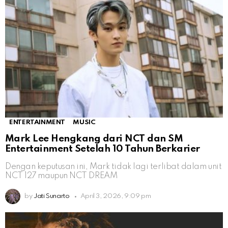
ENTERTAINMENT
MUSIC
Mark Lee Hengkang dari NCT dan SM
Entertainment Setelah 10 Tahun Berkarier
Dengan keputusan ini, Mark tidak lagi terlibat dalam unit
NCT 127 maupun NCT DREAM
by
Jati Sunarto
April 3, 2026, 9:09 pm