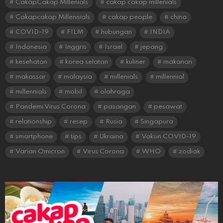
CakapCakap Millenials
cakap cakap millenials
Cakapcakap Millennials
cakap people
china
COVID-19
FILM
hubungan
INDIA
Indonesia
Inggris
Israel
jepang
kesehatan
korea selatan
kuliner
makanan
makassar
malaysia
millenials
millennial
millennials
mobil
olahraga
Pandemi Virus Corona
pasangan
pesawat
relationship
resep
Rusia
Singapura
smartphone
tips
Ukraina
Vaksin COVID-19
Varian Omicron
Virus Corona
WHO
zodiak