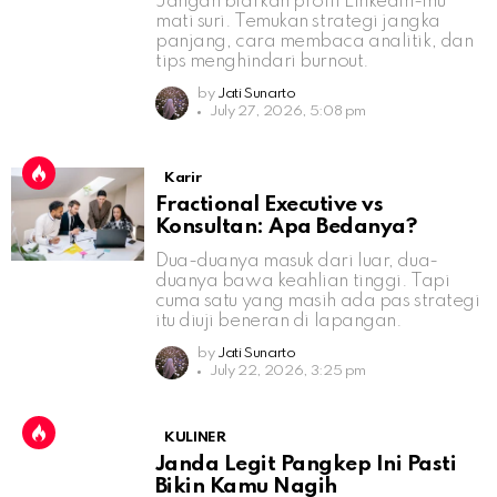
Jangan biarkan profil LinkedIn-mu
mati suri. Temukan strategi jangka
panjang, cara membaca analitik, dan
tips menghindari burnout.
by
Jati Sunarto
July 27, 2026, 5:08 pm
Karir
Fractional Executive vs
Konsultan: Apa Bedanya?
Dua-duanya masuk dari luar, dua-
duanya bawa keahlian tinggi. Tapi
cuma satu yang masih ada pas strategi
itu diuji beneran di lapangan.
by
Jati Sunarto
July 22, 2026, 3:25 pm
KULINER
Janda Legit Pangkep Ini Pasti
Bikin Kamu Nagih