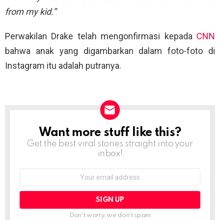
from my kid.”
Perwakilan Drake telah mengonfirmasi kepada
CNN
bahwa anak yang digambarkan dalam foto-foto di
Instagram itu adalah putranya.
Want more stuff like this?
NEWSLETTER
Get the best viral stories straight into your
inbox!
Email
address:
Don't worry, we don't spam