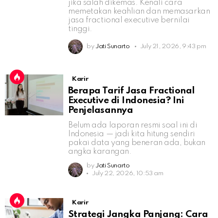
jika salah dikemas. Kenali cara
memetakan keahlian dan memasarkan
jasa fractional executive bernilai
tinggi.
by
Jati Sunarto
July 21, 2026, 9:43 pm
Karir
Berapa Tarif Jasa Fractional
Executive di Indonesia? Ini
Penjelasannya
Belum ada laporan resmi soal ini di
Indonesia — jadi kita hitung sendiri
pakai data yang beneran ada, bukan
angka karangan.
by
Jati Sunarto
July 22, 2026, 10:53 am
Karir
Strategi Jangka Panjang: Cara