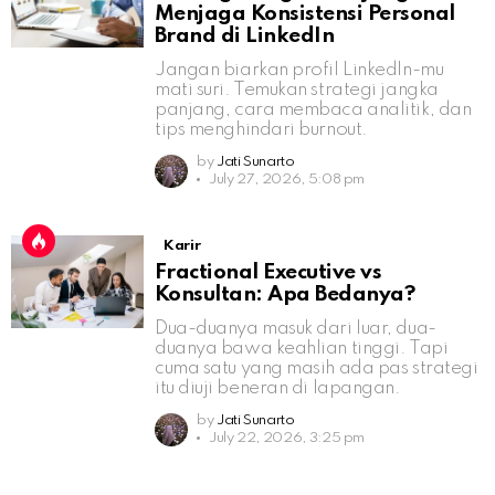
Menjaga Konsistensi Personal
Brand di LinkedIn
Jangan biarkan profil LinkedIn-mu
mati suri. Temukan strategi jangka
panjang, cara membaca analitik, dan
tips menghindari burnout.
by
Jati Sunarto
July 27, 2026, 5:08 pm
Karir
Fractional Executive vs
Konsultan: Apa Bedanya?
Dua-duanya masuk dari luar, dua-
duanya bawa keahlian tinggi. Tapi
cuma satu yang masih ada pas strategi
itu diuji beneran di lapangan.
by
Jati Sunarto
July 22, 2026, 3:25 pm