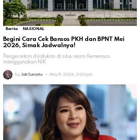
Berita
NASIONAL
Begini Cara Cek Bansos PKH dan BPNT Mei
2026, Simak Jadwalnya!
Pengecekan dilakukan di situs resmi Kemensos
menggunakan NIK
by
Jati Sunarto
May 8, 2026, 3:00 pm