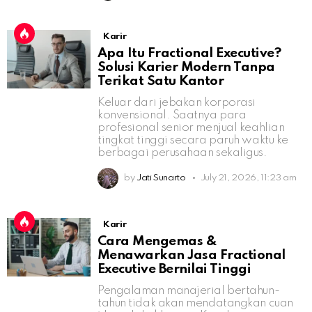
Karir
Apa Itu Fractional Executive?
Solusi Karier Modern Tanpa
Terikat Satu Kantor
Keluar dari jebakan korporasi
konvensional. Saatnya para
profesional senior menjual keahlian
tingkat tinggi secara paruh waktu ke
berbagai perusahaan sekaligus.
by
Jati Sunarto
July 21, 2026, 11:23 am
Karir
Cara Mengemas &
Menawarkan Jasa Fractional
Executive Bernilai Tinggi
Pengalaman manajerial bertahun-
tahun tidak akan mendatangkan cuan