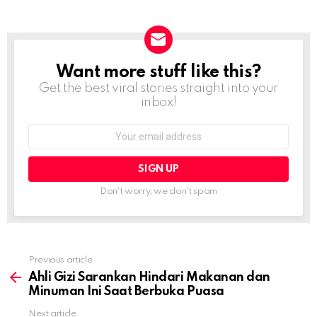
Want more stuff like this?
NEWSLETTER
Get the best viral stories straight into your
inbox!
Email
address:
Don't worry, we don't spam
Previous article
See
more
Ahli Gizi Sarankan Hindari Makanan dan
Minuman Ini Saat Berbuka Puasa
Next article