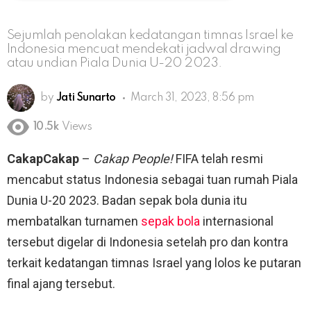
Sejumlah penolakan kedatangan timnas Israel ke
Indonesia mencuat mendekati jadwal drawing
atau undian Piala Dunia U-20 2023.
by
Jati Sunarto
March 31, 2023, 8:56 pm
10.5k
Views
CakapCakap
–
Cakap People!
FIFA telah resmi
mencabut status Indonesia sebagai tuan rumah Piala
Dunia U-20 2023. Badan sepak bola dunia itu
membatalkan turnamen
sepak bola
internasional
tersebut digelar di Indonesia setelah pro dan kontra
terkait kedatangan timnas Israel yang lolos ke putaran
final ajang tersebut.