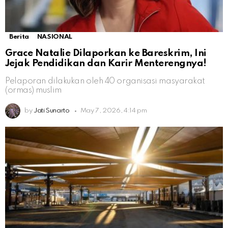
Berita
NASIONAL
Grace Natalie Dilaporkan ke Bareskrim, Ini
Jejak Pendidikan dan Karir Menterengnya!
Pelaporan dilakukan oleh 40 organisasi masyarakat
(ormas) muslim
by
Jati Sunarto
May 7, 2026, 4:14 pm