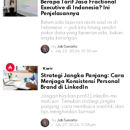
Berapa Tarif Jasa Fractional
Executive di Indonesia? Ini
Penjelasannya
Belum ada laporan resmi soal ini di
Indonesia — jadi kita hitung sendiri
pakai data yang beneran ada, bukan
angka karangan.
by
Jati Sunarto
July 22, 2026, 10:53 am
Karir
Strategi Jangka Panjang: Cara
Menjaga Konsistensi Personal
Brand di LinkedIn
Jangan biarkan profil LinkedIn-mu
mati suri. Temukan strategi jangka
panjang, cara membaca analitik, dan
tips menghindari burnout.
by
Jati Sunarto
July 27, 2026, 5:08 pm