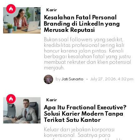
Karir
Kesalahan Fatal Personal
Branding di LinkedIn yang
Merusak Reputasi
Bukan soal followers yang sedikit,
kredibilitas profesional sering kali
hancur karena jalan pintas. Kenali
berbagai kesalahan fatal yang justru
membuat rekruter dan klien potensial
menjauh.
by
Jati Sunarto
July 27, 2026, 4:32 pm
Karir
Apa Itu Fractional Executive?
Solusi Karier Modern Tanpa
Terikat Satu Kantor
Keluar dari jebakan korporasi
konvensional. Saatnya para