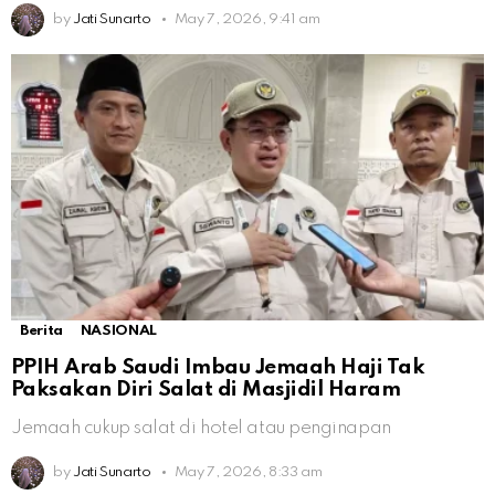
by
Jati Sunarto
May 7, 2026, 9:41 am
Berita
NASIONAL
PPIH Arab Saudi Imbau Jemaah Haji Tak
Paksakan Diri Salat di Masjidil Haram
Jemaah cukup salat di hotel atau penginapan
by
Jati Sunarto
May 7, 2026, 8:33 am