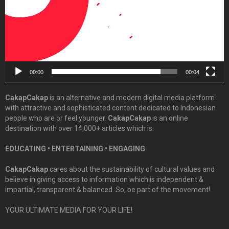
00:00
00:04
CakapCakap
is an alternative and modern digital media platform
with attractive and sophisticated content dedicated to Indonesian
people who are or feel younger.
CakapCakap
is an online
destination with over 14,000+ articles which is:
EDUCATING • ENTERTAINING • ENGAGING
CakapCakap
cares about the sustainability of cultural values and
believe in giving access to information which is independent &
impartial, transparent & balanced. So, be part of the movement!
YOUR ULTIMATE MEDIA FOR YOUR LIFE!