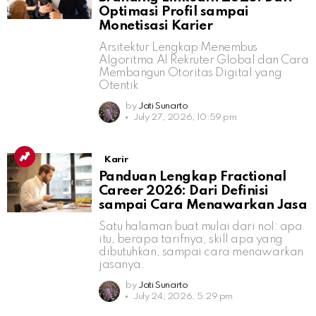
Optimasi Profil sampai
Monetisasi Karier
Arsitektur Lengkap Menembus
Algoritma AI Rekruter Global dan Cara
Membangun Otoritas Digital yang
Otentik
by
Jati Sunarto
July 27, 2026, 10:59 pm
Karir
Panduan Lengkap Fractional
Career 2026: Dari Definisi
sampai Cara Menawarkan Jasa
Satu halaman buat mulai dari nol: apa
itu, berapa tarifnya, skill apa yang
dibutuhkan, sampai cara menawarkan
jasanya.
by
Jati Sunarto
July 24, 2026, 5:29 pm