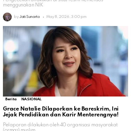
menggunakan NIK
by
Jati Sunarto
May 8, 2026, 3:00 pm
Berita
NASIONAL
Grace Natalie Dilaporkan ke Bareskrim, Ini
Jejak Pendidikan dan Karir Menterengnya!
Pelaporan dilakukan oleh 40 organisasi masyarakat
(ormas) muslim