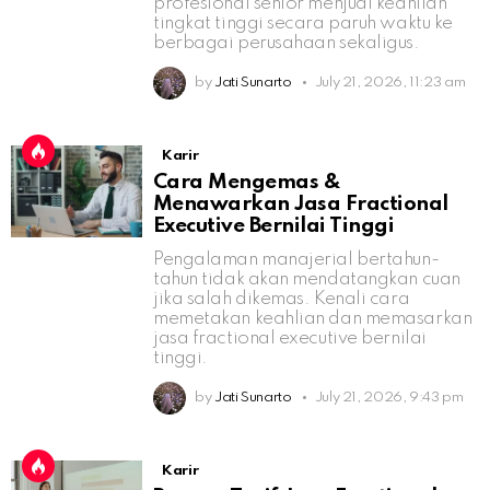
profesional senior menjual keahlian
tingkat tinggi secara paruh waktu ke
berbagai perusahaan sekaligus.
by
Jati Sunarto
July 21, 2026, 11:23 am
Karir
Cara Mengemas &
Menawarkan Jasa Fractional
Executive Bernilai Tinggi
Pengalaman manajerial bertahun-
tahun tidak akan mendatangkan cuan
jika salah dikemas. Kenali cara
memetakan keahlian dan memasarkan
jasa fractional executive bernilai
tinggi.
by
Jati Sunarto
July 21, 2026, 9:43 pm
Karir