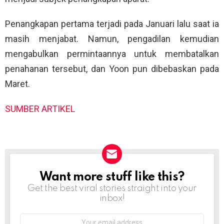
Penangkapan pertama terjadi pada Januari lalu saat ia
masih menjabat. Namun, pengadilan kemudian
mengabulkan permintaannya untuk membatalkan
penahanan tersebut, dan Yoon pun dibebaskan pada
Maret.
SUMBER ARTIKEL
Want more stuff like this?
NEWSLETTER
Get the best viral stories straight into your
inbox!
Email