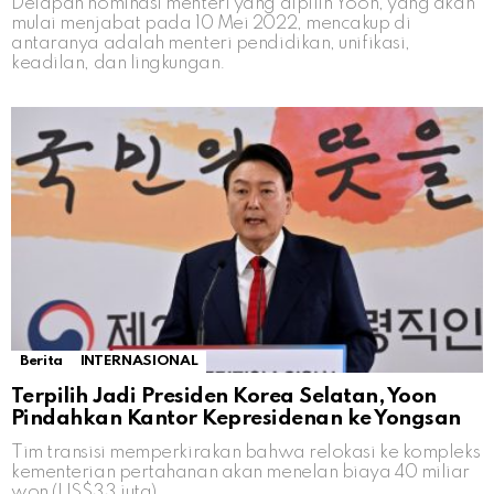
Delapan nominasi menteri yang dipilih Yoon, yang akan
mulai menjabat pada 10 Mei 2022, mencakup di
antaranya adalah menteri pendidikan, unifikasi,
keadilan, dan lingkungan.
Berita
INTERNASIONAL
Terpilih Jadi Presiden Korea Selatan, Yoon
Pindahkan Kantor Kepresidenan ke Yongsan
Tim transisi memperkirakan bahwa relokasi ke kompleks
kementerian pertahanan akan menelan biaya 40 miliar
won (US$33 juta)