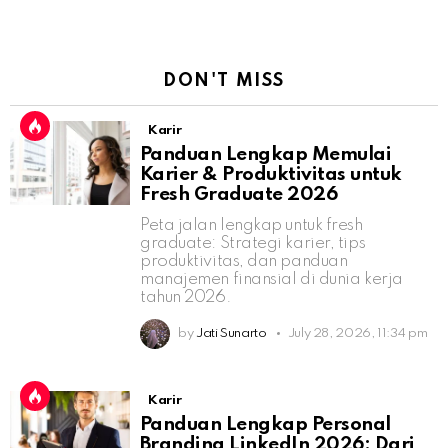
DON'T MISS
Karir
Panduan Lengkap Memulai
Karier & Produktivitas untuk
Fresh Graduate 2026
Peta jalan lengkap untuk fresh
graduate: Strategi karier, tips
produktivitas, dan panduan
manajemen finansial di dunia kerja
tahun 2026.
by
Jati Sunarto
July 28, 2026, 11:34 pm
Karir
Panduan Lengkap Personal
Branding LinkedIn 2026: Dari