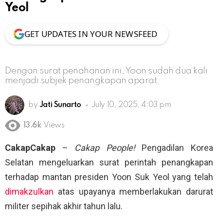
Yeol
GET UPDATES IN YOUR NEWSFEED
Dengan surat penahanan ini, Yoon sudah dua kali
menjadi subjek penangkapan aparat.
by
Jati Sunarto
July 10, 2025, 4:03 pm
13.6k
Views
CakapCakap
–
Cakap People!
Pengadilan Korea
Selatan mengeluarkan surat perintah penangkapan
terhadap mantan presiden Yoon Suk Yeol yang telah
dimakzulkan
atas upayanya memberlakukan darurat
militer sepihak akhir tahun lalu.