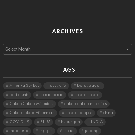
ARCHIVES
Archives
TAGS
Amerika Serikat
australia
berat badan
berita unik
cakapcakap
cakap cakap
CakapCakap Millenials
cakap cakap millenials
Cakapcakap Millennials
cakap people
china
COVID-19
FILM
hubungan
INDIA
Indonesia
Inggris
Israel
jepang