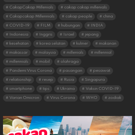
CakapCakap Millenials
cakap cakap millenials
Cakapcakap Millennials
cakap people
china
COVID-19
FILM
hubungan
INDIA
Indonesia
Inggris
Israel
jepang
kesehatan
korea selatan
kuliner
makanan
makassar
malaysia
millenials
millennial
millennials
mobil
olahraga
Pandemi Virus Corona
pasangan
pesawat
relationship
resep
Rusia
Singapura
smartphone
tips
Ukraina
Vaksin COVID-19
Varian Omicron
Virus Corona
WHO
zodiak