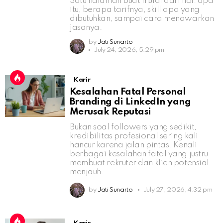
Satu halaman buat mulai dari nol: apa
itu, berapa tarifnya, skill apa yang
dibutuhkan, sampai cara menawarkan
jasanya.
by
Jati Sunarto
July 24, 2026, 5:29 pm
Karir
Kesalahan Fatal Personal
Branding di LinkedIn yang
Merusak Reputasi
Bukan soal followers yang sedikit,
kredibilitas profesional sering kali
hancur karena jalan pintas. Kenali
berbagai kesalahan fatal yang justru
membuat rekruter dan klien potensial
menjauh.
by
Jati Sunarto
July 27, 2026, 4:32 pm