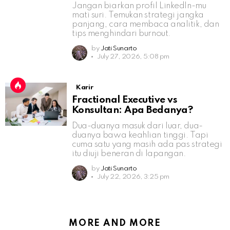
Jangan biarkan profil LinkedIn-mu
mati suri. Temukan strategi jangka
panjang, cara membaca analitik, dan
tips menghindari burnout.
by
Jati Sunarto
July 27, 2026, 5:08 pm
Karir
Fractional Executive vs
Konsultan: Apa Bedanya?
Dua-duanya masuk dari luar, dua-
duanya bawa keahlian tinggi. Tapi
cuma satu yang masih ada pas strategi
itu diuji beneran di lapangan.
by
Jati Sunarto
July 22, 2026, 3:25 pm
MORE AND MORE