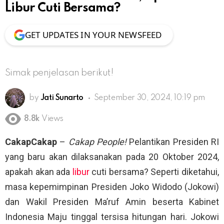
Libur Cuti Bersama?
GET UPDATES IN YOUR NEWSFEED
Simak penjelasan berikut!
by
Jati Sunarto
September 30, 2024, 10:19 pm
8.8k
Views
CakapCakap
–
Cakap People!
Pelantikan Presiden RI
yang baru akan dilaksanakan pada 20 Oktober 2024,
apakah akan ada
libur
cuti bersama? Seperti diketahui,
masa kepemimpinan Presiden Joko Widodo (Jokowi)
dan Wakil Presiden Ma’ruf Amin beserta Kabinet
Indonesia Maju tinggal tersisa hitungan hari. Jokowi