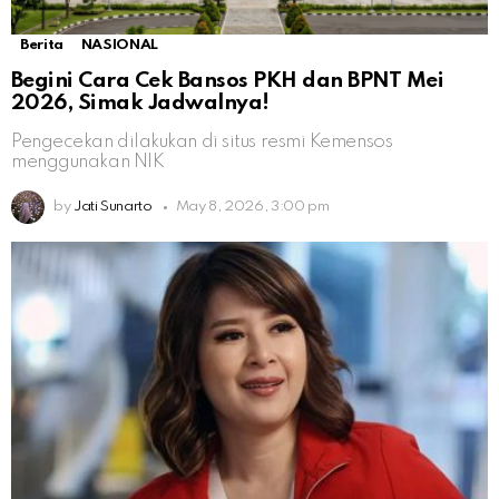
Berita
NASIONAL
Begini Cara Cek Bansos PKH dan BPNT Mei
2026, Simak Jadwalnya!
Pengecekan dilakukan di situs resmi Kemensos
menggunakan NIK
by
Jati Sunarto
May 8, 2026, 3:00 pm