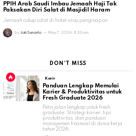
PPIH Arab Saudi Imbau Jemaah Haji Tak
Paksakan Diri Salat di Masjidil Haram
Jemaah cukup salat di hotel atau penginapan
by
Jati Sunarto
May 7, 2026, 8:33 am
DON'T MISS
Karir
Panduan Lengkap Memulai
Karier & Produktivitas untuk
Fresh Graduate 2026
Peta jalan lengkap untuk fresh
graduate: Strategi karier, tips
produktivitas, dan panduan
manajemen finansial di dunia kerja
tahun 2026.