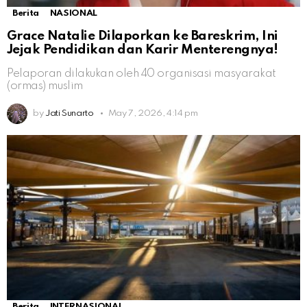
Berita
NASIONAL
Grace Natalie Dilaporkan ke Bareskrim, Ini
Jejak Pendidikan dan Karir Menterengnya!
Pelaporan dilakukan oleh 40 organisasi masyarakat
(ormas) muslim
by
Jati Sunarto
May 7, 2026, 4:14 pm
Berita
INTERNASIONAL