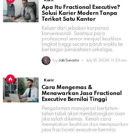
Karir
Apa Itu Fractional Executive?
Solusi Karier Modern Tanpa
Terikat Satu Kantor
Keluar dari jebakan korporasi
konvensional. Saatnya para
profesional senior menjual keahlian
tingkat tinggi secara paruh waktu ke
berbagai perusahaan sekaligus.
by
Jati Sunarto
July 21, 2026, 11:23 am
Karir
Cara Mengemas &
Menawarkan Jasa Fractional
Executive Bernilai Tinggi
Pengalaman manajerial bertahun-
tahun tidak akan mendatangkan cuan
jika salah dikemas. Kenali cara
memetakan keahlian dan memasarkan
jasa fractional executive bernilai