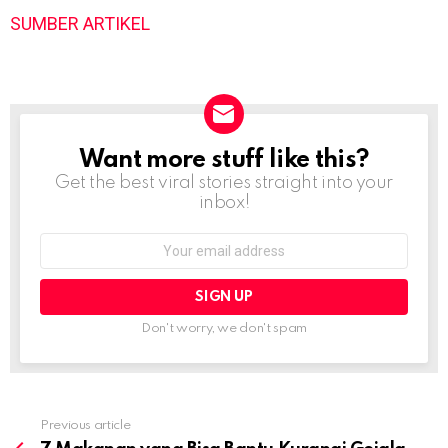
SUMBER ARTIKEL
Want more stuff like this?
NEWSLETTER
Get the best viral stories straight into your
inbox!
Email
address:
Don't worry, we don't spam
Previous article
See
more