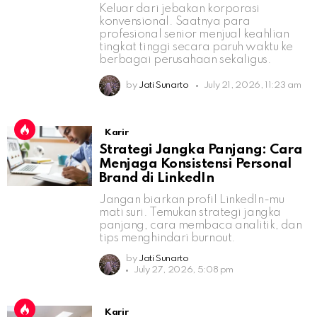
Keluar dari jebakan korporasi
konvensional. Saatnya para
profesional senior menjual keahlian
tingkat tinggi secara paruh waktu ke
berbagai perusahaan sekaligus.
by
Jati Sunarto
July 21, 2026, 11:23 am
Karir
Strategi Jangka Panjang: Cara
Menjaga Konsistensi Personal
Brand di LinkedIn
Jangan biarkan profil LinkedIn-mu
mati suri. Temukan strategi jangka
panjang, cara membaca analitik, dan
tips menghindari burnout.
by
Jati Sunarto
July 27, 2026, 5:08 pm
Karir