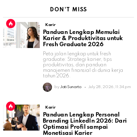
DON'T MISS
Karir
Panduan Lengkap Memulai
Karier & Produktivitas untuk
Fresh Graduate 2026
Peta jalan lengkap untuk fresh
graduate: Strategi karier, tips
produktivitas, dan panduan
manajemen finansial di dunia kerja
tahun 2026.
by
Jati Sunarto
July 28, 2026, 11:34 pm
Karir
Panduan Lengkap Personal
Branding LinkedIn 2026: Dari
Optimasi Profil sampai
Monetisasi Karier