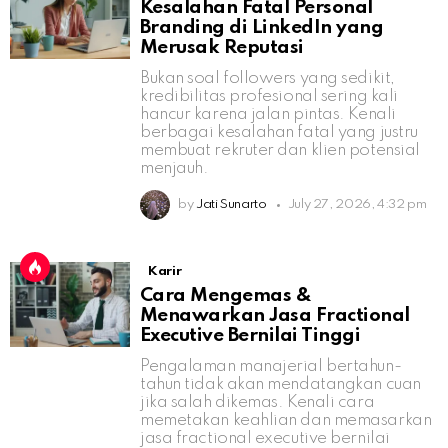
Kesalahan Fatal Personal
Branding di LinkedIn yang
Merusak Reputasi
Bukan soal followers yang sedikit,
kredibilitas profesional sering kali
hancur karena jalan pintas. Kenali
berbagai kesalahan fatal yang justru
membuat rekruter dan klien potensial
menjauh.
by
Jati Sunarto
July 27, 2026, 4:32 pm
Karir
Cara Mengemas &
Menawarkan Jasa Fractional
Executive Bernilai Tinggi
Pengalaman manajerial bertahun-
tahun tidak akan mendatangkan cuan
jika salah dikemas. Kenali cara
memetakan keahlian dan memasarkan
jasa fractional executive bernilai