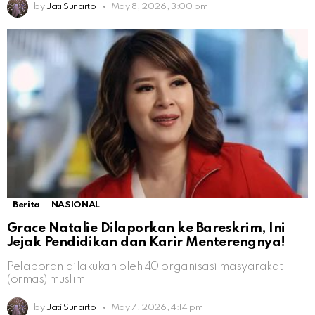
by
Jati Sunarto
May 8, 2026, 3:00 pm
Berita
NASIONAL
Grace Natalie Dilaporkan ke Bareskrim, Ini
Jejak Pendidikan dan Karir Menterengnya!
Pelaporan dilakukan oleh 40 organisasi masyarakat
(ormas) muslim
by
Jati Sunarto
May 7, 2026, 4:14 pm