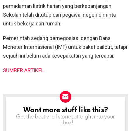
pemadaman listrik harian yang berkepanjangan.
Sekolah telah ditutup dan pegawai negeri diminta
untuk bekerja dari rumah.
Pemerintah sedang bernegosiasi dengan Dana
Moneter Internasional (IMF) untuk paket bailout, tetapi
sejauh ini belum ada kesepakatan yang tercapai.
SUMBER ARTIKEL
Want more stuff like this?
NEWSLETTER
Get the best viral stories straight into your
inbox!