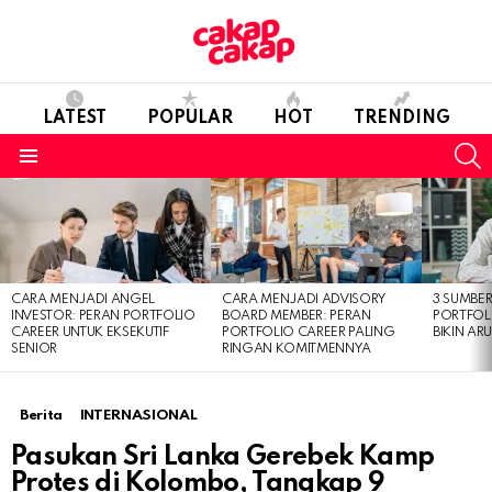
LATEST
POPULAR
HOT
TRENDING
S
Menu
LATEST
STORIES
CARA MENJADI ANGEL
CARA MENJADI ADVISORY
3 SUMBE
INVESTOR: PERAN PORTFOLIO
BOARD MEMBER: PERAN
PORTFOL
CAREER UNTUK EKSEKUTIF
PORTFOLIO CAREER PALING
BIKIN ARU
SENIOR
RINGAN KOMITMENNYA
Berita
INTERNASIONAL
Pasukan Sri Lanka Gerebek Kamp
Protes di Kolombo, Tangkap 9