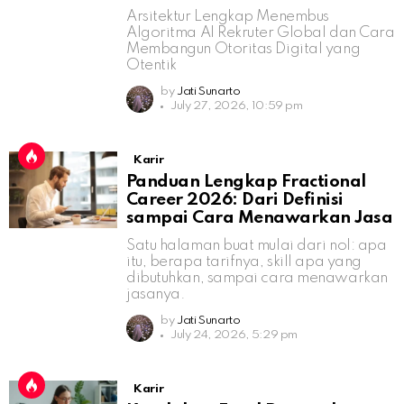
Arsitektur Lengkap Menembus
Algoritma AI Rekruter Global dan Cara
Membangun Otoritas Digital yang
Otentik
by
Jati Sunarto
July 27, 2026, 10:59 pm
Karir
Panduan Lengkap Fractional
Career 2026: Dari Definisi
sampai Cara Menawarkan Jasa
Satu halaman buat mulai dari nol: apa
itu, berapa tarifnya, skill apa yang
dibutuhkan, sampai cara menawarkan
jasanya.
by
Jati Sunarto
July 24, 2026, 5:29 pm
Karir