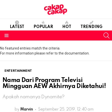
LATEST
POPULAR
HOT
TRENDING
S
Menu
No featured entries match the criteria.
For more information please refer to the documentation.
ENTERTAINMENT
Nama Dari Program Televisi
Mingguan AEW Akhirnya Diketahui!
Apakah namanya Dynamite?
by
Marvin
September 25, 2019, 12:40 am