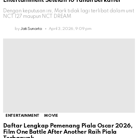
Entertainment Setelah 10 Tahun Berkarier
Dengan keputusan ini, Mark tidak lagi terlibat dalam unit
NCT 127 maupun NCT DREAM
by
Jati Sunarto
April 3, 2026, 9:09 pm
ENTERTAINMENT
MOVIE
Daftar Lengkap Pemenang Piala Oscar 2026,
Film One Battle After Another Raih Piala