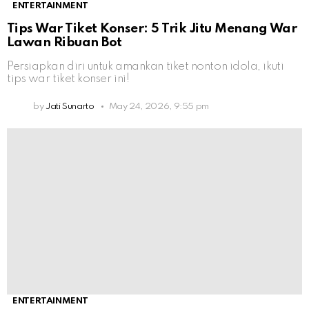
ENTERTAINMENT
Tips War Tiket Konser: 5 Trik Jitu Menang War
Lawan Ribuan Bot
Persiapkan diri untuk amankan tiket nonton idola, ikuti
tips war tiket konser ini!
by
Jati Sunarto
May 24, 2026, 9:55 pm
ENTERTAINMENT