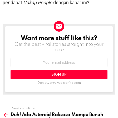
pendapat
Cakap People
dengan kabar ini?
Want more stuff like this?
NEWSLETTER
Get the best viral stories straight into your
inbox!
Email
address:
Don't worry, we don't spam
Previous article
See
more
Duh! Ada Asteroid Raksasa Mampu Bunuh