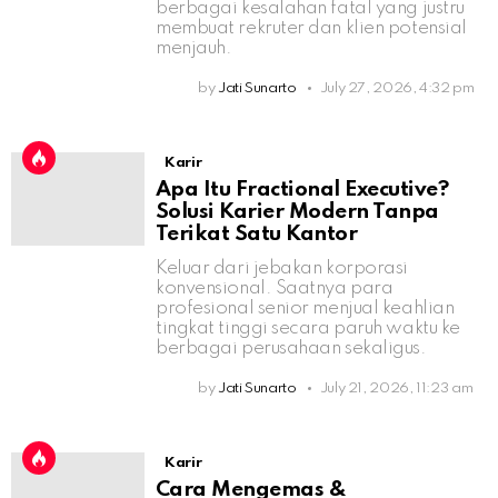
berbagai kesalahan fatal yang justru
membuat rekruter dan klien potensial
menjauh.
by
Jati Sunarto
July 27, 2026, 4:32 pm
Karir
Apa Itu Fractional Executive?
Solusi Karier Modern Tanpa
Terikat Satu Kantor
Keluar dari jebakan korporasi
konvensional. Saatnya para
profesional senior menjual keahlian
tingkat tinggi secara paruh waktu ke
berbagai perusahaan sekaligus.
by
Jati Sunarto
July 21, 2026, 11:23 am
Karir
Cara Mengemas &