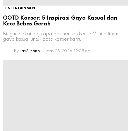
ENTERTAINMENT
OOTD Konser: 5 Inspirasi Gaya Kasual dan
Kece Bebas Gerah
Bingun pakai baju apa pas nonton konser? Ini pilihan
gaya kasual untuk ootd konser kamu
by
Jati Sunarto
May 25, 2026, 12:05 am