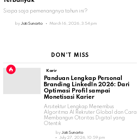
Terbanyak
Siapa saja pemenangnya tahun ini?
by
Jati Sunarto
March 16, 2026, 3:54 pm
DON'T MISS
Karir
Panduan Lengkap Personal
Branding LinkedIn 2026: Dari
Optimasi Profil sampai
Monetisasi Karier
Arsitektur Lengkap Menembus
Algoritma AI Rekruter Global dan Cara
Membangun Otoritas Digital yang
Otentik
by
Jati Sunarto
July 27, 2026, 10:59 pm