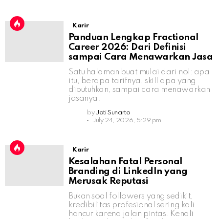
Karir
Panduan Lengkap Fractional
Career 2026: Dari Definisi
sampai Cara Menawarkan Jasa
Satu halaman buat mulai dari nol: apa
itu, berapa tarifnya, skill apa yang
dibutuhkan, sampai cara menawarkan
jasanya.
by
Jati Sunarto
July 24, 2026, 5:29 pm
Karir
Kesalahan Fatal Personal
Branding di LinkedIn yang
Merusak Reputasi
Bukan soal followers yang sedikit,
kredibilitas profesional sering kali
hancur karena jalan pintas. Kenali