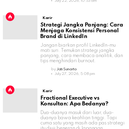
July 22, 2026, 10:53 am
Karir
Strategi Jangka Panjang: Cara
Menjaga Konsistensi Personal
Brand di LinkedIn
Jangan biarkan profil LinkedIn-mu
mati suri. Temukan strategi jangka
panjang, cara membaca analitik, dan
tips menghindari burnout.
by
Jati Sunarto
July 27, 2026, 5:08 pm
Karir
Fractional Executive vs
Konsultan: Apa Bedanya?
Dua-duanya masuk dari luar, dua-
duanya bawa keahlian tinggi. Tapi
cuma satu yang masih ada pas strategi
itu diuji beneran di lapangan.