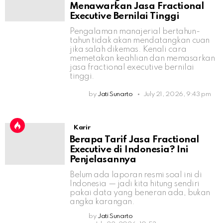
Menawarkan Jasa Fractional
Executive Bernilai Tinggi
Pengalaman manajerial bertahun-
tahun tidak akan mendatangkan cuan
jika salah dikemas. Kenali cara
memetakan keahlian dan memasarkan
jasa fractional executive bernilai
tinggi.
by
Jati Sunarto
July 21, 2026, 9:43 pm
Karir
Berapa Tarif Jasa Fractional
Executive di Indonesia? Ini
Penjelasannya
Belum ada laporan resmi soal ini di
Indonesia — jadi kita hitung sendiri
pakai data yang beneran ada, bukan
angka karangan.
by
Jati Sunarto