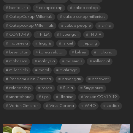
berita unik
cakapcakap
cakap cakap
CakapCakap Millenials
cakap cakap millenials
Cakapcakap Millennials
cakap people
china
COVID-19
FILM
hubungan
INDIA
Indonesia
Inggris
Israel
jepang
kesehatan
korea selatan
kuliner
makanan
makassar
malaysia
millenials
millennial
millennials
mobil
olahraga
Pandemi Virus Corona
pasangan
pesawat
relationship
resep
Rusia
Singapura
smartphone
tips
Ukraina
Vaksin COVID-19
Varian Omicron
Virus Corona
WHO
zodiak