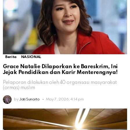
Berita
NASIONAL
Grace Natalie Dilaporkan ke Bareskrim, Ini
Jejak Pendidikan dan Karir Menterengnya!
Pelaporan dilakukan oleh 40 organisasi masyarakat
(ormas) muslim
by
Jati Sunarto
May 7, 2026, 4:14 pm