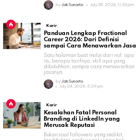
by
Jati Sunarto
July 28, 2026, 11:34 pm
Karir
Panduan Lengkap Fractional
Career 2026: Dari Definisi
sampai Cara Menawarkan Jasa
Satu halaman buat mulai dari nol: apa
itu, berapa tarifnya, skill apa yang
dibutuhkan, sampai cara menawarkan
jasanya.
by
Jati Sunarto
July 24, 2026, 5:29 pm
Karir
Kesalahan Fatal Personal
Branding di LinkedIn yang
Merusak Reputasi
Bukan soal followers yang sedikit,