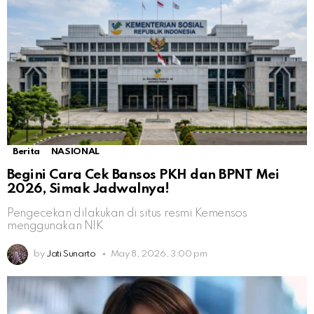
Berita
NASIONAL
Begini Cara Cek Bansos PKH dan BPNT Mei
2026, Simak Jadwalnya!
Pengecekan dilakukan di situs resmi Kemensos
menggunakan NIK
by
Jati Sunarto
May 8, 2026, 3:00 pm