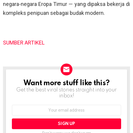
negara-negara Eropa Timur — yang dipaksa bekerja di
kompleks penipuan sebagai budak modern.
SUMBER ARTIKEL
Want more stuff like this?
NEWSLETTER
Get the best viral stories straight into your
inbox!
Email
address: