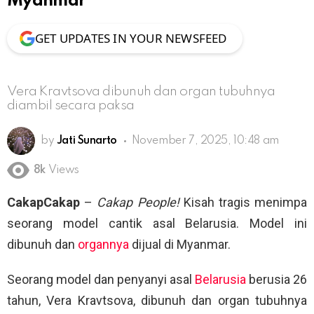
Myanmar
GET UPDATES IN YOUR NEWSFEED
Vera Kravtsova dibunuh dan organ tubuhnya
diambil secara paksa
by
Jati Sunarto
November 7, 2025, 10:48 am
8k
Views
CakapCakap
–
Cakap People!
Kisah tragis menimpa
seorang model cantik asal Belarusia. Model ini
dibunuh dan
organnya
dijual di Myanmar.
Seorang model dan penyanyi asal
Belarusia
berusia 26
tahun, Vera Kravtsova, dibunuh dan organ tubuhnya