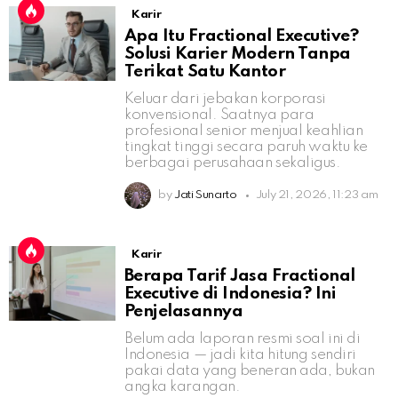
Karir
Apa Itu Fractional Executive?
Solusi Karier Modern Tanpa
Terikat Satu Kantor
Keluar dari jebakan korporasi
konvensional. Saatnya para
profesional senior menjual keahlian
tingkat tinggi secara paruh waktu ke
berbagai perusahaan sekaligus.
by
Jati Sunarto
July 21, 2026, 11:23 am
Karir
Berapa Tarif Jasa Fractional
Executive di Indonesia? Ini
Penjelasannya
Belum ada laporan resmi soal ini di
Indonesia — jadi kita hitung sendiri
pakai data yang beneran ada, bukan
angka karangan.