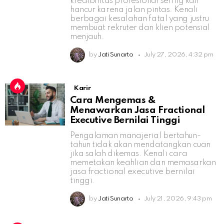
kredibilitas profesional sering kali
hancur karena jalan pintas. Kenali
berbagai kesalahan fatal yang justru
membuat rekruter dan klien potensial
menjauh.
by
Jati Sunarto
July 27, 2026, 4:32 pm
Karir
Cara Mengemas &
Menawarkan Jasa Fractional
Executive Bernilai Tinggi
Pengalaman manajerial bertahun-
tahun tidak akan mendatangkan cuan
jika salah dikemas. Kenali cara
memetakan keahlian dan memasarkan
jasa fractional executive bernilai
tinggi.
by
Jati Sunarto
July 21, 2026, 9:43 pm