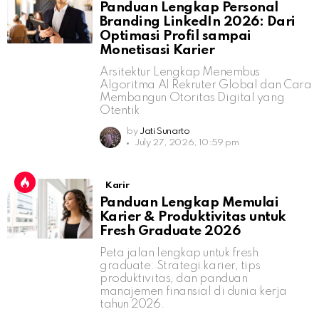
Panduan Lengkap Personal
Branding LinkedIn 2026: Dari
Optimasi Profil sampai
Monetisasi Karier
Arsitektur Lengkap Menembus
Algoritma AI Rekruter Global dan Cara
Membangun Otoritas Digital yang
Otentik
by
Jati Sunarto
July 27, 2026, 10:59 pm
Karir
Panduan Lengkap Memulai
Karier & Produktivitas untuk
Fresh Graduate 2026
Peta jalan lengkap untuk fresh
graduate: Strategi karier, tips
produktivitas, dan panduan
manajemen finansial di dunia kerja
tahun 2026.