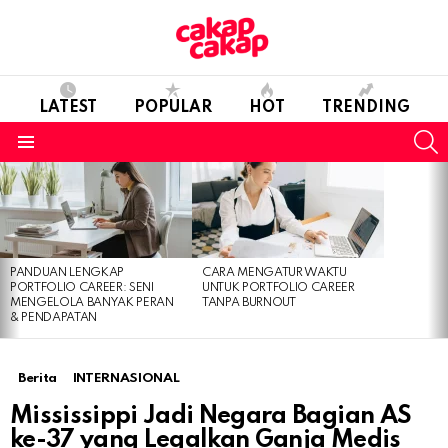
LATEST
POPULAR
HOT
TRENDING
S
Menu
LATEST
STORIES
PANDUAN LENGKAP
CARA MENGATUR WAKTU
PORTFOLIO CAREER: SENI
UNTUK PORTFOLIO CAREER
MENGELOLA BANYAK PERAN
TANPA BURNOUT
& PENDAPATAN
Berita
INTERNASIONAL
Mississippi Jadi Negara Bagian AS
ke-37 yang Legalkan Ganja Medis