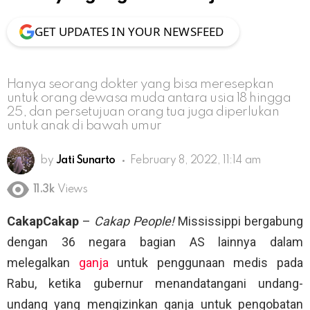
GET UPDATES IN YOUR NEWSFEED
Hanya seorang dokter yang bisa meresepkan
untuk orang dewasa muda antara usia 18 hingga
25, dan persetujuan orang tua juga diperlukan
untuk anak di bawah umur
by
Jati Sunarto
February 8, 2022, 11:14 am
11.3k
Views
CakapCakap
–
Cakap People!
Mississippi bergabung
dengan 36 negara bagian AS lainnya dalam
melegalkan
ganja
untuk penggunaan medis pada
Rabu, ketika gubernur menandatangani undang-
undang yang mengizinkan ganja untuk pengobatan