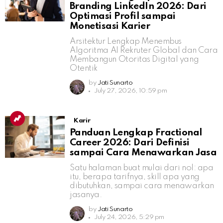
Branding LinkedIn 2026: Dari
Optimasi Profil sampai
Monetisasi Karier
Arsitektur Lengkap Menembus
Algoritma AI Rekruter Global dan Cara
Membangun Otoritas Digital yang
Otentik
by
Jati Sunarto
July 27, 2026, 10:59 pm
Karir
Panduan Lengkap Fractional
Career 2026: Dari Definisi
sampai Cara Menawarkan Jasa
Satu halaman buat mulai dari nol: apa
itu, berapa tarifnya, skill apa yang
dibutuhkan, sampai cara menawarkan
jasanya.
by
Jati Sunarto
July 24, 2026, 5:29 pm