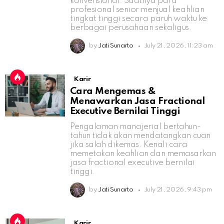
konvensional. Saatnya para
profesional senior menjual keahlian
tingkat tinggi secara paruh waktu ke
berbagai perusahaan sekaligus.
by
Jati Sunarto
July 21, 2026, 11:23 am
Karir
Cara Mengemas &
Menawarkan Jasa Fractional
Executive Bernilai Tinggi
Pengalaman manajerial bertahun-
tahun tidak akan mendatangkan cuan
jika salah dikemas. Kenali cara
memetakan keahlian dan memasarkan
jasa fractional executive bernilai
tinggi.
by
Jati Sunarto
July 21, 2026, 9:43 pm
Karir