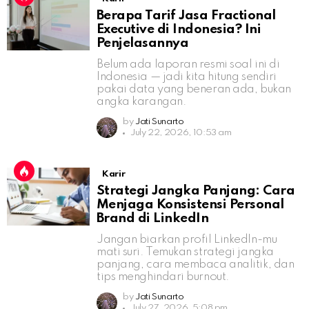
Berapa Tarif Jasa Fractional
Executive di Indonesia? Ini
Penjelasannya
Belum ada laporan resmi soal ini di
Indonesia — jadi kita hitung sendiri
pakai data yang beneran ada, bukan
angka karangan.
by
Jati Sunarto
July 22, 2026, 10:53 am
Karir
Strategi Jangka Panjang: Cara
Menjaga Konsistensi Personal
Brand di LinkedIn
Jangan biarkan profil LinkedIn-mu
mati suri. Temukan strategi jangka
panjang, cara membaca analitik, dan
tips menghindari burnout.
by
Jati Sunarto
July 27, 2026, 5:08 pm