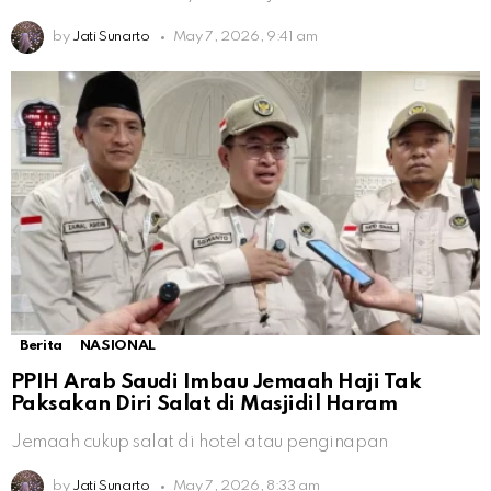
by
Jati Sunarto
May 7, 2026, 9:41 am
Berita
NASIONAL
PPIH Arab Saudi Imbau Jemaah Haji Tak
Paksakan Diri Salat di Masjidil Haram
Jemaah cukup salat di hotel atau penginapan
by
Jati Sunarto
May 7, 2026, 8:33 am