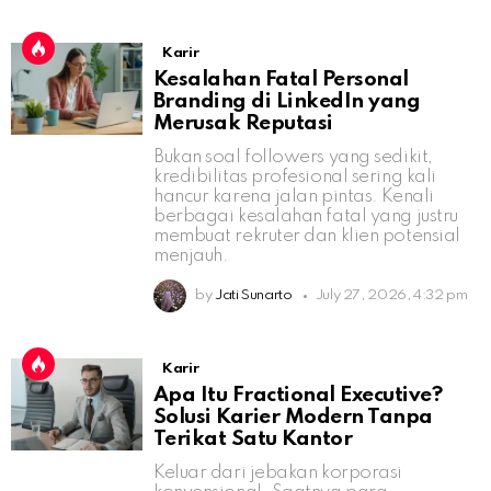
Karir
Kesalahan Fatal Personal
Branding di LinkedIn yang
Merusak Reputasi
Bukan soal followers yang sedikit,
kredibilitas profesional sering kali
hancur karena jalan pintas. Kenali
berbagai kesalahan fatal yang justru
membuat rekruter dan klien potensial
menjauh.
by
Jati Sunarto
July 27, 2026, 4:32 pm
Karir
Apa Itu Fractional Executive?
Solusi Karier Modern Tanpa
Terikat Satu Kantor
Keluar dari jebakan korporasi