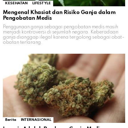
KESEHATAN
LIFESTYLE
Mengenal Khasiat dan Risiko Ganja dalam
Pengobatan Medis
Penggunaan ganja sebagai pengobatan medis masih
menjadi kontroversi di sejumlah negara. Keberadaan
ganja dianggap ilegal karena tergolong sebagai obat-
obatan terlarang.
Berita
INTERNASIONAL