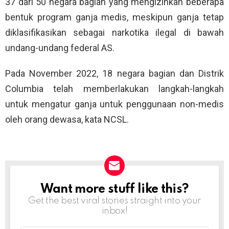
37 dari 50 negara bagian yang mengizinkan beberapa
bentuk program ganja medis, meskipun ganja tetap
diklasifikasikan sebagai narkotika ilegal di bawah
undang-undang federal AS.
Pada November 2022, 18 negara bagian dan Distrik
Columbia telah memberlakukan langkah-langkah
untuk mengatur ganja untuk penggunaan non-medis
oleh orang dewasa, kata NCSL.
Want more stuff like this?
NEWSLETTER
Get the best viral stories straight into your
inbox!