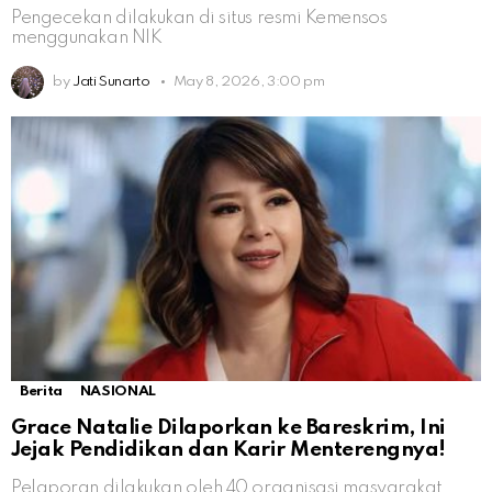
Pengecekan dilakukan di situs resmi Kemensos
menggunakan NIK
by
Jati Sunarto
May 8, 2026, 3:00 pm
Berita
NASIONAL
Grace Natalie Dilaporkan ke Bareskrim, Ini
Jejak Pendidikan dan Karir Menterengnya!
Pelaporan dilakukan oleh 40 organisasi masyarakat