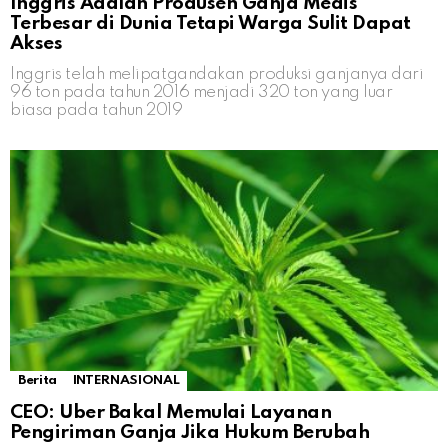
Inggris Adalah Produsen Ganja Medis
Terbesar di Dunia Tetapi Warga Sulit Dapat
Akses
Inggris telah melipatgandakan produksi ganjanya dari
96 ton pada tahun 2016 menjadi 320 ton yang luar
biasa pada tahun 2019
Berita
INTERNASIONAL
CEO: Uber Bakal Memulai Layanan
Pengiriman Ganja Jika Hukum Berubah