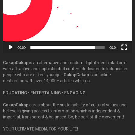
00:00
00:04
CakapCakap
is an alternative and modern digital media platform
with attractive and sophisticated content dedicated to Indonesian
people who are or feel younger.
CakapCakap
is an online
destination with over 14,000+ articles which is:
EDUCATING • ENTERTAINING • ENGAGING
CakapCakap
cares about the sustainability of cultural values and
believe in giving access to information which is independent &
impartial, transparent & balanced. So, be part of the movement!
YOUR ULTIMATE MEDIA FOR YOUR LIFE!