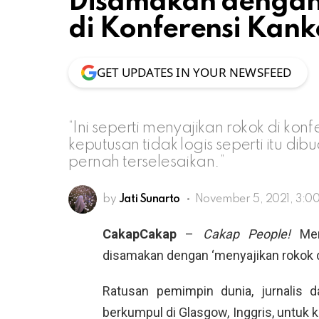
Disamakan dengan
di Konferensi Kank
GET UPDATES IN YOUR NEWSFEED
“Ini seperti menyajikan rokok di ko
keputusan tidak logis seperti itu di
pernah terselesaikan.”
by
Jati Sunarto
November 5, 2021, 3:0
CakapCakap
–
Cakap People!
Men
disamakan dengan ‘menyajikan rokok di
Ratusan pemimpin dunia, jurnalis d
berkumpul di Glasgow, Inggris, untuk 