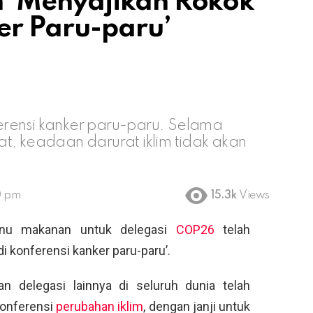
 ‘Menyajikan Rokok
er Paru-paru’
nferensi kanker paru-paru. Selama
buat, keadaan darurat iklim tidak akan
0 pm
15.3k
Views
u makanan untuk delegasi
COP26
telah
 konferensi kanker paru-paru’.
an delegasi lainnya di seluruh dunia telah
konferensi
perubahan iklim
, dengan janji untuk