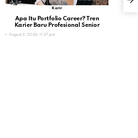
Jone
Karir
Apa Itu Portfolio Career? Tren
Karier Baru Profesional Senior
August 3, 2026, 11:37 pm