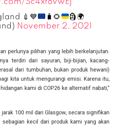
er.com/Sc4xf8vwEj
ngland
💉
💙
🧳
🌻
🗿
🌍
and)
November 2, 2021
perlunya pilihan yang lebih berkelanjutan.
 terdiri dari sayuran, biji-bijian, kacang-
erasal dari tumbuhan, bukan produk hewani)
bagi kita untuk mengurangi emisi. Karena itu,
idangan kami di COP26 ke alternatif nabati,”
jarak 100 mil dari Glasgow, secara signifikan
a sebagian kecil dari produk kami yang akan