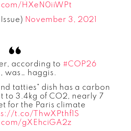
er.com/HXeN0iiWPt
gIssue)
November 3, 2021
er, according to
#COP26
s, was… haggis.
nd tatties" dish has a carbon
t to 3.4kg of CO2, nearly 7
et for the Paris climate
ps://t.co/ThwXPthf1S
er.com/gXEhciGA2z