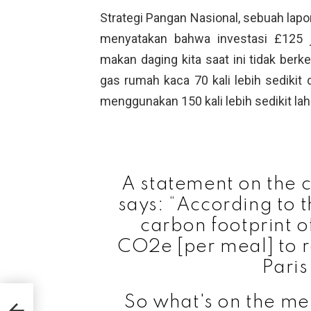
Strategi Pangan Nasional, sebuah lap
menyatakan bahwa investasi £125 j
makan daging kita saat ini tidak berk
gas rumah kaca 70 kali lebih sedikit 
menggunakan 150 kali lebih sedikit lah
A statement on the 
says: “According to 
carbon footprint 
CO2e [per meal] to r
Pari
elah
So what's on the m