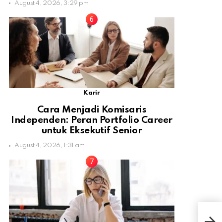
August 4, 2026, 3:29 pm
Karir
Cara Menjadi Komisaris
Independen: Peran Portfolio Career
untuk Eksekutif Senior
August 4, 2026, 1:31 am
Angg