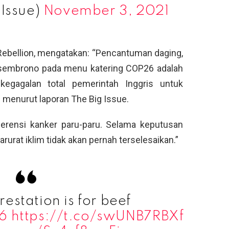
gIssue)
November 3, 2021
 Rebellion, mengatakan: “Pencantuman daging,
 sembrono pada menu katering COP26 adalah
gagalan total pemerintah Inggris untuk
 menurut laporan The Big Issue.
nferensi kanker paru-paru. Selama keputusan
darurat iklim tidak akan pernah terselesaikan.”
estation is for beef
6
https://t.co/swUNB7RBXf