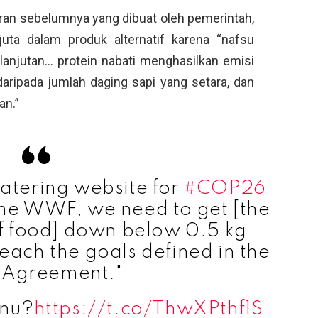
oran sebelumnya yang dibuat oleh pemerintah,
uta dalam produk alternatif karena “nafsu
elanjutan… protein nabati menghasilkan emisi
daripada jumlah daging sapi yang setara, dan
an.”
catering website for
#COP26
the WWF, we need to get [the
of food] down below 0.5 kg
each the goals defined in the
s Agreement."
enu?
https://t.co/ThwXPthf1S