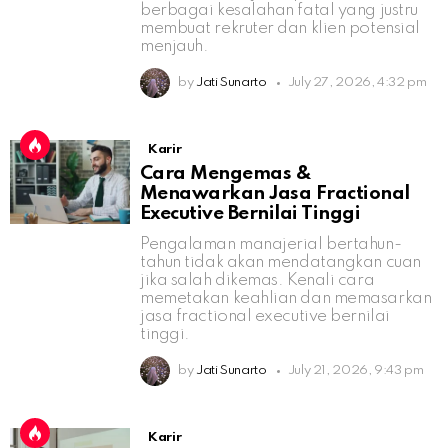
berbagai kesalahan fatal yang justru
membuat rekruter dan klien potensial
menjauh.
by
Jati Sunarto
July 27, 2026, 4:32 pm
Karir
Cara Mengemas &
Menawarkan Jasa Fractional
Executive Bernilai Tinggi
Pengalaman manajerial bertahun-
tahun tidak akan mendatangkan cuan
jika salah dikemas. Kenali cara
memetakan keahlian dan memasarkan
jasa fractional executive bernilai
tinggi.
by
Jati Sunarto
July 21, 2026, 9:43 pm
Karir