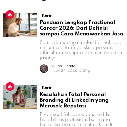
Karir
Panduan Lengkap Fractional
Career 2026: Dari Definisi
sampai Cara Menawarkan Jasa
Satu halaman buat mulai dari nol: apa
itu, berapa tarifnya, skill apa yang
dibutuhkan, sampai cara menawarkan
jasanya.
by
Jati Sunarto
July 24, 2026, 5:29 pm
Karir
Kesalahan Fatal Personal
Branding di LinkedIn yang
Merusak Reputasi
Bukan soal followers yang sedikit,
kredibilitas profesional sering kali
hancur karena jalan pintas. Kenali