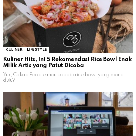
KULINER
LIFESTYLE
Kuliner Hits, Ini 5 Rekomendasi Rice Bowl Enak
Milik Artis yang Patut Dicoba
Yuk, Cakap People mau cobain rice bowl yang mana
dulu?