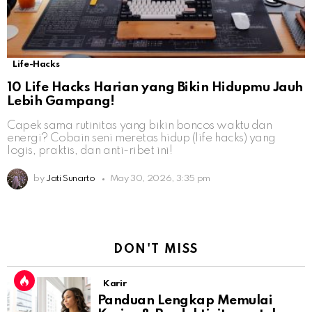
Life-Hacks
10 Life Hacks Harian yang Bikin Hidupmu Jauh
Lebih Gampang!
Capek sama rutinitas yang bikin boncos waktu dan
energi? Cobain seni meretas hidup (life hacks) yang
logis, praktis, dan anti-ribet ini!
by
Jati Sunarto
May 30, 2026, 3:35 pm
DON'T MISS
Karir
Panduan Lengkap Memulai