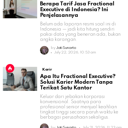
Berapa Tarif Jasa Fractional
Executive di Indonesia? Ini
Penjelasannya
Belum ada laporan resmi soal ini di
Indonesia — jadi kita hitung sendiri
pakai data yang beneran ada, bukan
angka karangan.
by
Jati Sunarto
July 22, 2026, 10:53 am
Karir
Apa Itu Fractional Executive?
Solusi Karier Modern Tanpa
Terikat Satu Kantor
Keluar dari jebakan korporasi
konvensional. Saatnya para
profesional senior menjual keahlian
tingkat tinggi secara paruh waktu ke
berbagai perusahaan sekaligus.
by
Jati Sunarto
July 21, 2026, 11:23 am