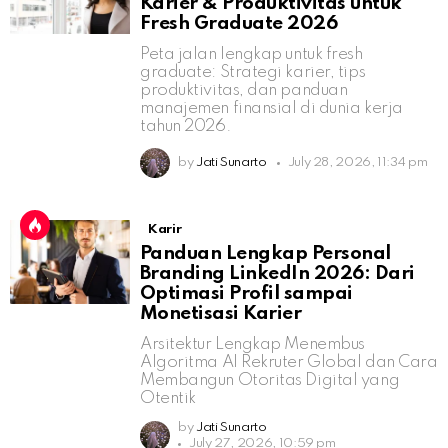
Karier & Produktivitas untuk
Fresh Graduate 2026
Peta jalan lengkap untuk fresh
graduate: Strategi karier, tips
produktivitas, dan panduan
manajemen finansial di dunia kerja
tahun 2026.
by
Jati Sunarto
July 28, 2026, 11:34 pm
Karir
Panduan Lengkap Personal
Branding LinkedIn 2026: Dari
Optimasi Profil sampai
Monetisasi Karier
Arsitektur Lengkap Menembus
Algoritma AI Rekruter Global dan Cara
Membangun Otoritas Digital yang
Otentik
by
Jati Sunarto
July 27, 2026, 10:59 pm