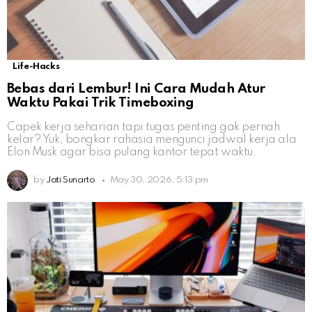
Life-Hacks
Bebas dari Lembur! Ini Cara Mudah Atur
Waktu Pakai Trik Timeboxing
Capek kerja seharian tapi tugas penting gak pernah
kelar? Yuk, bongkar rahasia mengunci jadwal kerja ala
Elon Musk agar bisa pulang kantor tepat waktu.
by
Jati Sunarto
May 30, 2026, 5:13 pm