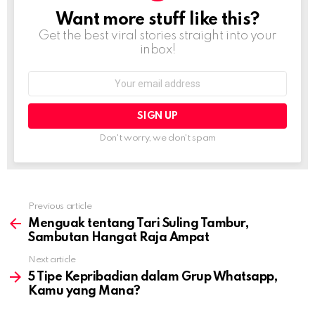
Want more stuff like this?
NEWSLETTER
Get the best viral stories straight into your
inbox!
Email
address:
Don't worry, we don't spam
Previous article
See
more
Menguak tentang Tari Suling Tambur,
Sambutan Hangat Raja Ampat
Next article
5 Tipe Kepribadian dalam Grup Whatsapp,
Kamu yang Mana?