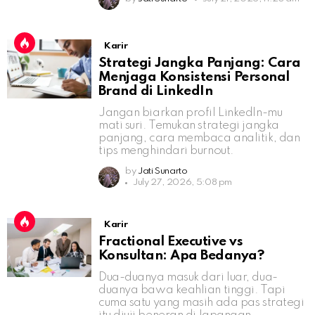
Karir
Strategi Jangka Panjang: Cara
Menjaga Konsistensi Personal
Brand di LinkedIn
Jangan biarkan profil LinkedIn-mu
mati suri. Temukan strategi jangka
panjang, cara membaca analitik, dan
tips menghindari burnout.
by
Jati Sunarto
July 27, 2026, 5:08 pm
Karir
Fractional Executive vs
Konsultan: Apa Bedanya?
Dua-duanya masuk dari luar, dua-
duanya bawa keahlian tinggi. Tapi
cuma satu yang masih ada pas strategi