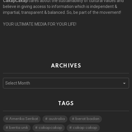
CakapCakap
cares about the sustainability of cultural values and
believe in giving access to information which is independent &
impartial, transparent & balanced. So, be part of the movement!
YOUR ULTIMATE MEDIA FOR YOUR LIFE!
ARCHIVES
Archives
TAGS
Amerika Serikat
australia
berat badan
berita unik
cakapcakap
cakap cakap