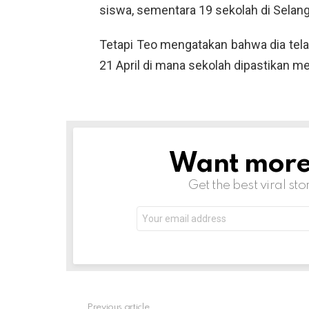
siswa, sementara 19 sekolah di Selango
Tetapi Teo mengatakan bahwa dia tel
21 April di mana sekolah dipastikan mem
Want more s
NEWSLETTER
Get the best viral sto
Email
address:
Previous article
See