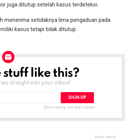
r juga ditutup setelah kasus terdeteksi.
ah menerima setidaknya lima pengaduan pada
iliki kasus tetapi tidak ditutup.
tuff like this?
ries straight into your inbox!
Don't worry, we don't spam
Next article