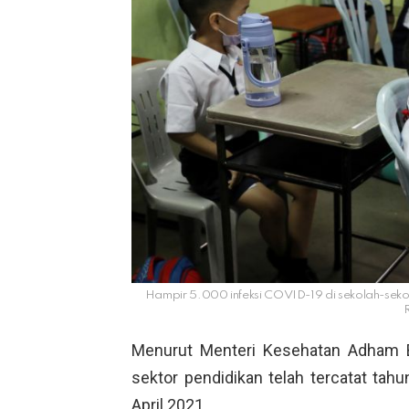
Hampir 5.000 infeksi COVID-19 di sekolah-sekola
Menurut Menteri Kesehatan Adham B
sektor pendidikan telah tercatat tahu
April 2021.