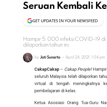
Seruan Kembali Ke
GET UPDATES IN YOUR NEWSFEED
Hampir 5.000 infeksi COVID-19 di s
dilaporkan tahun ini.
by
Jati Sunarto
April 24, 2021, 1:04 pm
CakapCakap
–
Cakap People!
Hampir 
seluruh Malaysia telah dilaporkan tah
virtual di tengah meningkatnya k
pembelajaran di kelas.
Ketua Asosiasi Orang Tua-Guru Na