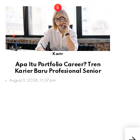
Karir
Apa Itu Portfolio Career? Tren
Karier Baru Profesional Senior
August 3, 2026, 11:37 pm
3 Ma
Bant