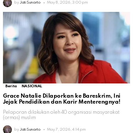
by
Jati Sunarto
May 8, 2026, 3:00 pm
Berita
NASIONAL
Grace Natalie Dilaporkan ke Bareskrim, Ini
Jejak Pendidikan dan Karir Menterengnya!
Pelaporan dilakukan oleh 40 organisasi masyarakat
(ormas) muslim
by
Jati Sunarto
May 7, 2026, 4:14 pm