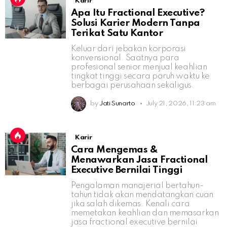
Karir
Apa Itu Fractional Executive?
Solusi Karier Modern Tanpa
Terikat Satu Kantor
Keluar dari jebakan korporasi
konvensional. Saatnya para
profesional senior menjual keahlian
tingkat tinggi secara paruh waktu ke
berbagai perusahaan sekaligus.
by
Jati Sunarto
July 21, 2026, 11:23 am
Karir
Cara Mengemas &
Menawarkan Jasa Fractional
Executive Bernilai Tinggi
Pengalaman manajerial bertahun-
tahun tidak akan mendatangkan cuan
jika salah dikemas. Kenali cara
memetakan keahlian dan memasarkan
jasa fractional executive bernilai