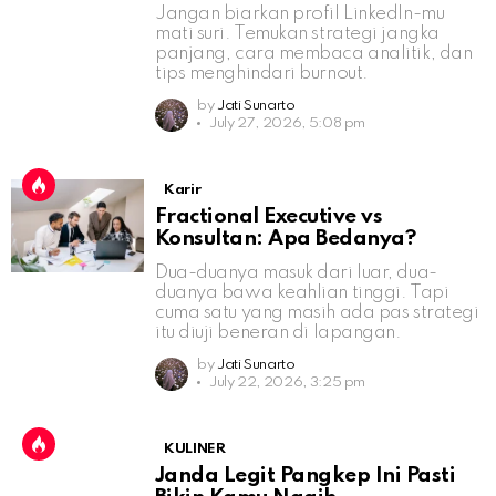
Jangan biarkan profil LinkedIn-mu
mati suri. Temukan strategi jangka
panjang, cara membaca analitik, dan
tips menghindari burnout.
by
Jati Sunarto
July 27, 2026, 5:08 pm
Karir
Fractional Executive vs
Konsultan: Apa Bedanya?
Dua-duanya masuk dari luar, dua-
duanya bawa keahlian tinggi. Tapi
cuma satu yang masih ada pas strategi
itu diuji beneran di lapangan.
by
Jati Sunarto
July 22, 2026, 3:25 pm
KULINER
Janda Legit Pangkep Ini Pasti