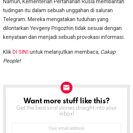
Namun, Kementerian Pertahanan Rusia membantah
tudingan itu dalam sebuah unggahan di saluran
Telegram. Mereka mengatakan tuduhan yang
dilontarkan Yevgeny Prigozhin tidak sesuai dengan
kenyataan dan menjadi sebuah provokasi informasi.
Klik
DI SINI
untuk melanjutkan membaca,
Cakap
People!
Want more stuff like this?
NEWSLETTER
Get the best viral stories straight into your
inbox!
Email
address: