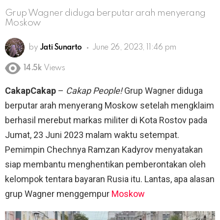
Grup Wagner diduga berputar arah menyerang
Moskow
by
Jati Sunarto
June 26, 2023, 11:46 pm
14.5k
Views
CakapCakap
–
Cakap People!
Grup Wagner diduga
berputar arah menyerang Moskow setelah mengklaim
berhasil merebut markas militer di Kota Rostov pada
Jumat, 23 Juni 2023 malam waktu setempat.
Pemimpin Chechnya Ramzan Kadyrov menyatakan
siap membantu menghentikan pemberontakan oleh
kelompok tentara bayaran Rusia itu. Lantas, apa alasan
grup Wagner menggempur
Moskow