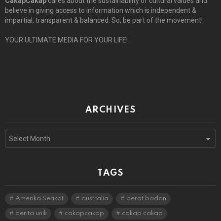
CakapCakap
cares about the sustainability of cultural values and
believe in giving access to information which is independent &
impartial, transparent & balanced. So, be part of the movement!
YOUR ULTIMATE MEDIA FOR YOUR LIFE!
ARCHIVES
Archives
TAGS
Amerika Serikat
australia
berat badan
berita unik
cakapcakap
cakap cakap