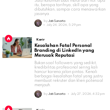
Satu halaman buat mulai dari nol: apa
itu, berapa tarifnya, skill apa yang
dibutuhkan, sampai cara menawarkan
jasanya.
by
Jati Sunarto
July 24, 2026, 5:29 pm
Karir
Kesalahan Fatal Personal
Branding di LinkedIn yang
Merusak Reputasi
Bukan soal followers yang sedikit,
kredibilitas profesional sering kali
hancur karena jalan pintas. Kenali
berbagai kesalahan fatal yang justru
membuat rekruter dan klien potensial
menjauh.
by
Jati Sunarto
July 27, 2026, 4:32 pm