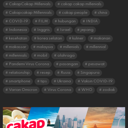
CakapCakap Millenials
cakap cakap millenials
Cakapcakap Millennials
cakap people
china
COVID-19
FILM
hubungan
INDIA
Indonesia
Inggris
Israel
jepang
kesehatan
korea selatan
kuliner
makanan
makassar
malaysia
millenials
millennial
millennials
mobil
olahraga
Pandemi Virus Corona
pasangan
pesawat
relationship
resep
Rusia
Singapura
smartphone
tips
Ukraina
Vaksin COVID-19
Varian Omicron
Virus Corona
WHO
zodiak