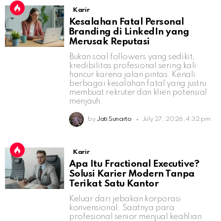
Karir
Kesalahan Fatal Personal
Branding di LinkedIn yang
Merusak Reputasi
Bukan soal followers yang sedikit,
kredibilitas profesional sering kali
hancur karena jalan pintas. Kenali
berbagai kesalahan fatal yang justru
membuat rekruter dan klien potensial
menjauh.
by
Jati Sunarto
July 27, 2026, 4:32 pm
Karir
Apa Itu Fractional Executive?
Solusi Karier Modern Tanpa
Terikat Satu Kantor
Keluar dari jebakan korporasi
konvensional. Saatnya para
profesional senior menjual keahlian