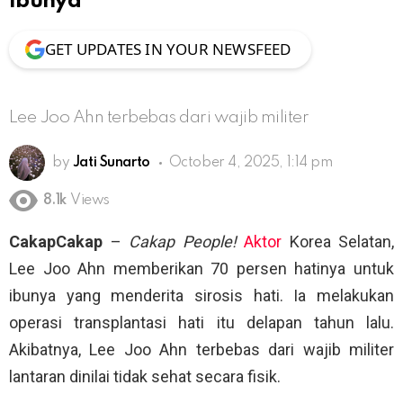
Ibunya
GET UPDATES IN YOUR NEWSFEED
Lee Joo Ahn terbebas dari wajib militer
by
Jati Sunarto
October 4, 2025, 1:14 pm
8.1k
Views
CakapCakap
–
Cakap People!
Aktor
Korea Selatan,
Lee Joo Ahn memberikan 70 persen hatinya untuk
ibunya yang menderita sirosis hati. Ia melakukan
operasi transplantasi hati itu delapan tahun lalu.
Akibatnya, Lee Joo Ahn terbebas dari wajib militer
lantaran dinilai tidak sehat secara fisik.