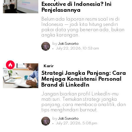
Executive di Indonesia? Ini
Penjelasannya
Belum ada laporan resmi soal ini di
Indonesia — jadi kita hitung sendiri
pakai data yang beneran ada, bukan
angka karangan.
by
Jati Sunarto
July 22, 2026, 10:53 am
Karir
Strategi Jangka Panjang: Cara
Menjaga Konsistensi Personal
Brand di LinkedIn
Jangan biarkan profil LinkedIn-mu
mati suri. Temukan strategi jangka
panjang, cara membaca analitik, dan
tips menghindari burnout.
by
Jati Sunarto
July 27, 2026, 5:08 pm