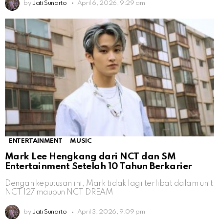
by
Jati Sunarto
April 6, 2026, 9:29 am
ENTERTAINMENT
MUSIC
Mark Lee Hengkang dari NCT dan SM
Entertainment Setelah 10 Tahun Berkarier
Dengan keputusan ini, Mark tidak lagi terlibat dalam unit
NCT 127 maupun NCT DREAM
by
Jati Sunarto
April 3, 2026, 9:09 pm