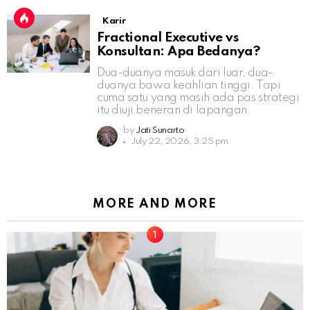
Karir
Fractional Executive vs
Konsultan: Apa Bedanya?
Dua-duanya masuk dari luar, dua-
duanya bawa keahlian tinggi. Tapi
cuma satu yang masih ada pas strategi
itu diuji beneran di lapangan.
by
Jati Sunarto
July 22, 2026, 3:25 pm
MORE AND MORE