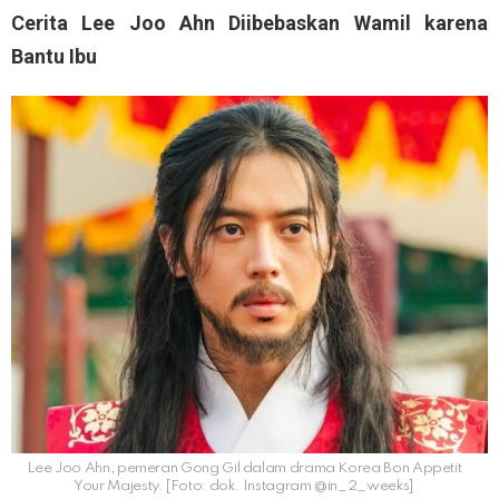
Cerita Lee Joo Ahn Diibebaskan Wamil karena
Bantu Ibu
Lee Joo Ahn, pemeran Gong Gil dalam drama Korea Bon Appetit
Your Majesty. [Foto: dok. Instagram @in_2_weeks]