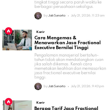
tingkat tinggi secara paruh waktu ke
berbagai perusahaan sekaligus.
by
Jati Sunarto
July 21, 2026, 11:23 am
Karir
Cara Mengemas &
Menawarkan Jasa Fractional
Executive Bernilai Tinggi
Pengalaman manajerial bertahun-
tahun tidak akan mendatangkan cuan
jika salah dikemas. Kenali cara
memetakan keahlian dan memasarkan
jasa fractional executive bernilai
tinggi.
by
Jati Sunarto
July 21, 2026, 9:43 pm
Karir
Berapa Tarif Jasa Fractional