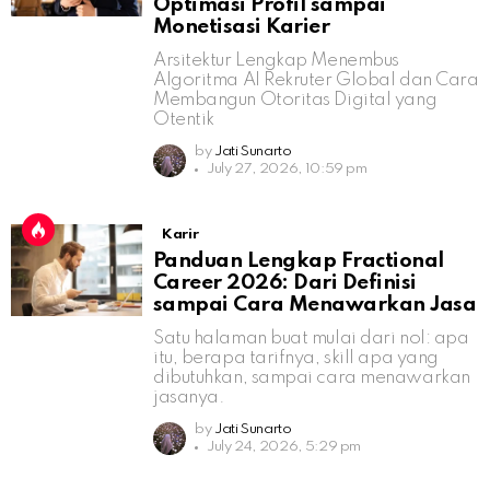
Optimasi Profil sampai
Monetisasi Karier
Arsitektur Lengkap Menembus
Algoritma AI Rekruter Global dan Cara
Membangun Otoritas Digital yang
Otentik
by
Jati Sunarto
July 27, 2026, 10:59 pm
Karir
Panduan Lengkap Fractional
Career 2026: Dari Definisi
sampai Cara Menawarkan Jasa
Satu halaman buat mulai dari nol: apa
itu, berapa tarifnya, skill apa yang
dibutuhkan, sampai cara menawarkan
jasanya.
by
Jati Sunarto
July 24, 2026, 5:29 pm