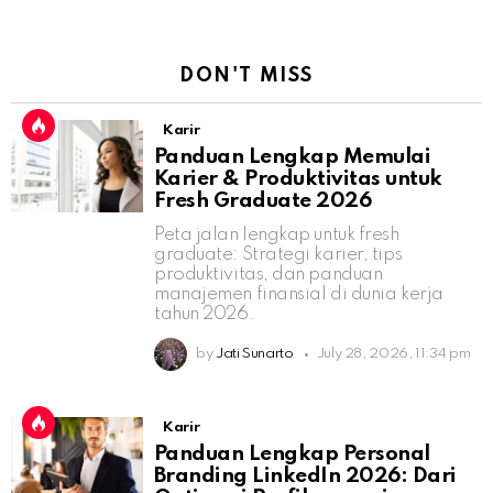
DON'T MISS
Karir
Panduan Lengkap Memulai
Karier & Produktivitas untuk
Fresh Graduate 2026
Peta jalan lengkap untuk fresh
graduate: Strategi karier, tips
produktivitas, dan panduan
manajemen finansial di dunia kerja
tahun 2026.
by
Jati Sunarto
July 28, 2026, 11:34 pm
Karir
Panduan Lengkap Personal
Branding LinkedIn 2026: Dari