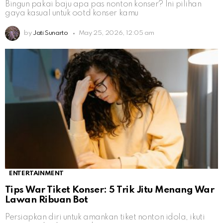
Bingun pakai baju apa pas nonton konser? Ini pilihan
gaya kasual untuk ootd konser kamu
by
Jati Sunarto
May 25, 2026, 12:05 am
ENTERTAINMENT
Tips War Tiket Konser: 5 Trik Jitu Menang War
Lawan Ribuan Bot
Persiapkan diri untuk amankan tiket nonton idola, ikuti