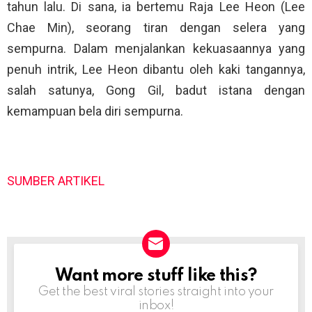
tahun lalu. Di sana, ia bertemu Raja Lee Heon (Lee
Chae Min), seorang tiran dengan selera yang
sempurna. Dalam menjalankan kekuasaannya yang
penuh intrik, Lee Heon dibantu oleh kaki tangannya,
salah satunya, Gong Gil, badut istana dengan
kemampuan bela diri sempurna.
SUMBER ARTIKEL
Want more stuff like this?
NEWSLETTER
Get the best viral stories straight into your
inbox!