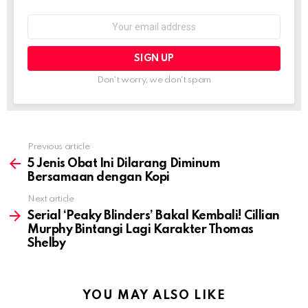
Email
address:
Don't worry, we don't spam
Previous article
See
more
5 Jenis Obat Ini Dilarang Diminum
Bersamaan dengan Kopi
Next article
Serial ‘Peaky Blinders’ Bakal Kembali! Cillian
Murphy Bintangi Lagi Karakter Thomas
Shelby
YOU MAY ALSO LIKE