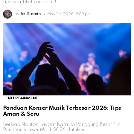
tips war tiket konser ini!
by
Jati Sunarto
May 24, 2026, 9:55 pm
ENTERTAINMENT
Panduan Konser Musik Terbesar 2026: Tips
Aman & Seru
Bersiap Nonton Favorit Kamu di Panggung Besar? Ini
Panduan Konser Musik 2026 Untukmu