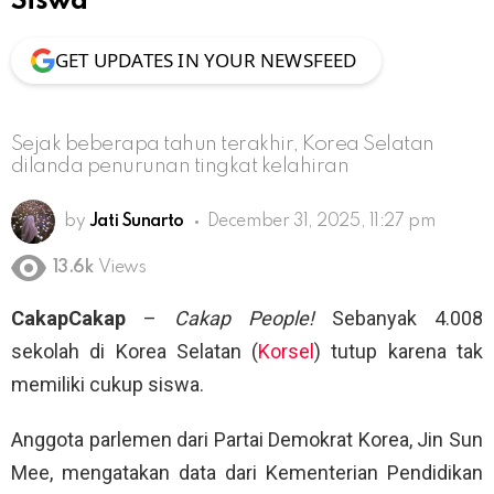
Siswa
GET UPDATES IN YOUR NEWSFEED
Sejak beberapa tahun terakhir, Korea Selatan
dilanda penurunan tingkat kelahiran
by
Jati Sunarto
December 31, 2025, 11:27 pm
13.6k
Views
CakapCakap
–
Cakap People!
Sebanyak 4.008
sekolah di Korea Selatan (
Korsel
) tutup karena tak
memiliki cukup siswa.
Anggota parlemen dari Partai Demokrat Korea, Jin Sun
Mee, mengatakan data dari Kementerian Pendidikan