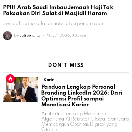
PPIH Arab Saudi Imbau Jemaah Haji Tak
Paksakan Diri Salat di Masjidil Haram
Jemaah cukup salat di hotel atau penginapan
by
Jati Sunarto
May 7, 2026, 8:33 am
DON'T MISS
Karir
Panduan Lengkap Personal
Branding LinkedIn 2026: Dari
Optimasi Profil sampai
Monetisasi Karier
Arsitektur Lengkap Menembus
Algoritma AI Rekruter Global dan Cara
Membangun Otoritas Digital yang
Otentik