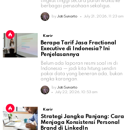
tingkat tinggi secara paruh waktu ke
berbagai perusahaan sekaligus.
by
Jati Sunarto
July 21, 2026, 11:23 am
Karir
Berapa Tarif Jasa Fractional
Executive di Indonesia? Ini
Penjelasannya
Belum ada laporan resmi soal ini di
Indonesia — jadi kita hitung sendiri
pakai data yang beneran ada, bukan
angka karangan.
by
Jati Sunarto
July 22, 2026, 10:53 am
Karir
Strategi Jangka Panjang: Cara
Menjaga Konsistensi Personal
Brand di LinkedIn