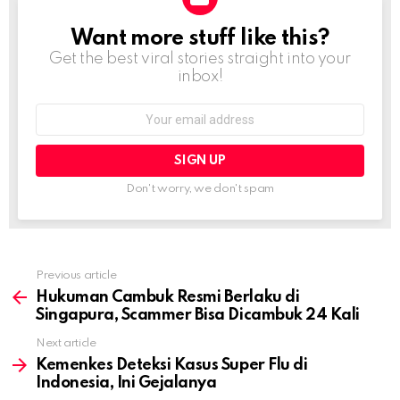
Want more stuff like this?
NEWSLETTER
Get the best viral stories straight into your
inbox!
Email
address:
Don't worry, we don't spam
Previous article
See
more
Hukuman Cambuk Resmi Berlaku di
Singapura, Scammer Bisa Dicambuk 24 Kali
Next article
Kemenkes Deteksi Kasus Super Flu di
Indonesia, Ini Gejalanya