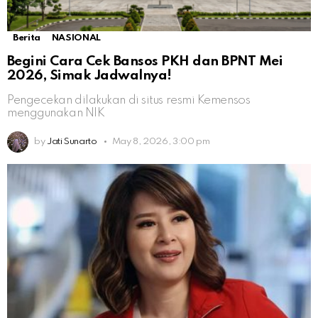
Berita
NASIONAL
Begini Cara Cek Bansos PKH dan BPNT Mei
2026, Simak Jadwalnya!
Pengecekan dilakukan di situs resmi Kemensos
menggunakan NIK
by
Jati Sunarto
May 8, 2026, 3:00 pm