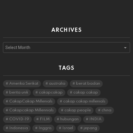
ARCHIVES
Archives
TAGS
Amerika Serikat
australia
berat badan
berita unik
cakapcakap
cakap cakap
CakapCakap Millenials
cakap cakap millenials
Cakapcakap Millennials
cakap people
china
COVID-19
FILM
hubungan
INDIA
Indonesia
Inggris
Israel
jepang