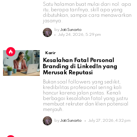
Satu halaman buat mulai dari nol: apa
itu, berapa tarifnya, skill apa yang
dibutuhkan, sampai cara menawarkan
jasanya.
by
Jati Sunarto
July 24, 2026, 5:29 pm
Karir
Kesalahan Fatal Personal
Branding di LinkedIn yang
Merusak Reputasi
Bukan soal followers yang sedikit,
kredibilitas profesional sering kali
hancur karena jalan pintas. Kenali
berbagai kesalahan fatal yang justru
membuat rekruter dan klien potensial
menjauh.
by
Jati Sunarto
July 27, 2026, 4:32 pm