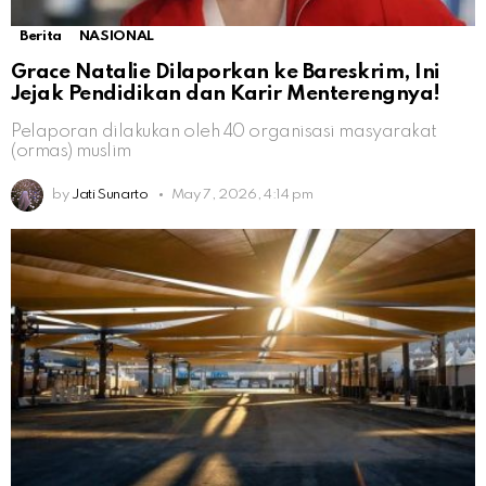
Berita
NASIONAL
Grace Natalie Dilaporkan ke Bareskrim, Ini
Jejak Pendidikan dan Karir Menterengnya!
Pelaporan dilakukan oleh 40 organisasi masyarakat
(ormas) muslim
by
Jati Sunarto
May 7, 2026, 4:14 pm