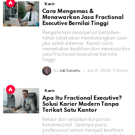
Karir
Cara Mengemas &
Menawarkan Jasa Fractional
Executive Bernilai Tinggi
Pengalaman manajerial bertahun-
tahun tidak akan mendatangkan cuan
jika salah dikemas. Kenali cara
memetakan keahlian dan memasarkan
jasa fractional executive bernilai
tinggi.
by
Jati Sunarto
July 21, 2026, 9:43 pm
Karir
Apa Itu Fractional Executive?
Solusi Karier Modern Tanpa
Terikat Satu Kantor
Keluar dari jebakan korporasi
konvensional. Saatnya para
profesional senior menjual keahlian