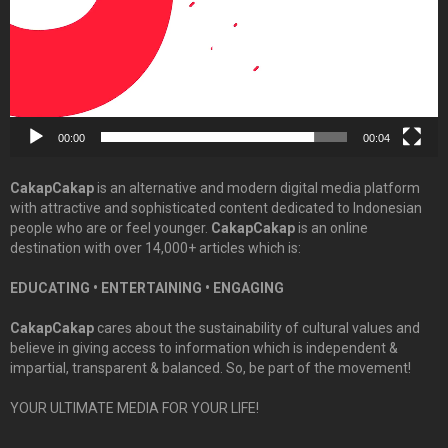
00:00
00:04
CakapCakap
is an alternative and modern digital media platform
with attractive and sophisticated content dedicated to Indonesian
people who are or feel younger.
CakapCakap
is an online
destination with over 14,000+ articles which is:
EDUCATING • ENTERTAINING • ENGAGING
CakapCakap
cares about the sustainability of cultural values and
believe in giving access to information which is independent &
impartial, transparent & balanced. So, be part of the movement!
YOUR ULTIMATE MEDIA FOR YOUR LIFE!