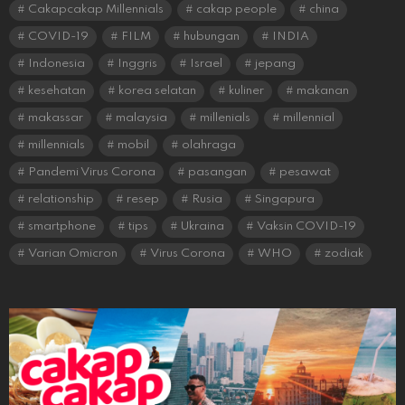
Cakapcakap Millennials
cakap people
china
COVID-19
FILM
hubungan
INDIA
Indonesia
Inggris
Israel
jepang
kesehatan
korea selatan
kuliner
makanan
makassar
malaysia
millenials
millennial
millennials
mobil
olahraga
Pandemi Virus Corona
pasangan
pesawat
relationship
resep
Rusia
Singapura
smartphone
tips
Ukraina
Vaksin COVID-19
Varian Omicron
Virus Corona
WHO
zodiak