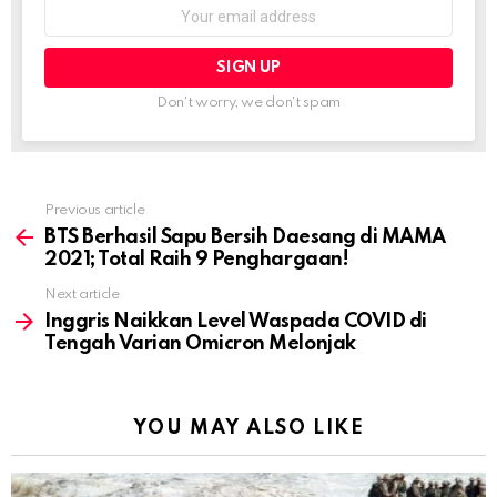
Email
address:
Don't worry, we don't spam
Previous article
See
more
BTS Berhasil Sapu Bersih Daesang di MAMA
2021; Total Raih 9 Penghargaan!
Next article
Inggris Naikkan Level Waspada COVID di
Tengah Varian Omicron Melonjak
YOU MAY ALSO LIKE