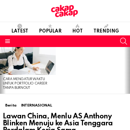
LATEST
POPULAR
HOT
TRENDING
S
Menu
LATEST
STORIES
CARA MENGATUR WAKTU
UNTUK PORTFOLIO CAREER
TANPA BURNOUT
Berita
INTERNASIONAL
Lawan China, Menlu AS Anthony
Blinken Menuju ke Asia Tenggara