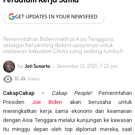
Perdalam Kerja Sama
GET UPDATES IN YOUR NEWSFEED
Pemerintahan Biden melihat Asia Tenggara
sebagai hal penting dalam upayanya untuk
melawan kekuatan China yang sedang tumbuh
by
Jati Sunarto
December 12, 2021, 7:23 pm
10.4k
Views
CakapCakap
–
Cakap People!
Pemerintahan
Presiden
Joe Biden
akan berusaha untuk
meningkatkan kerja sama ekonomi dan keamanan
dengan Asia Tenggara melalui kunjungan ke kawasan
itu minggu depan oleh top diplomat mereka, saat