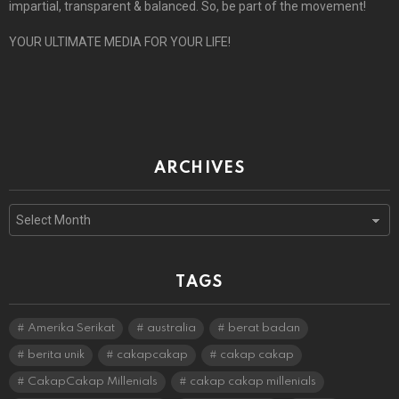
impartial, transparent & balanced. So, be part of the movement!
YOUR ULTIMATE MEDIA FOR YOUR LIFE!
ARCHIVES
Archives
TAGS
Amerika Serikat
australia
berat badan
berita unik
cakapcakap
cakap cakap
CakapCakap Millenials
cakap cakap millenials