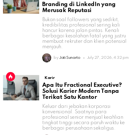
Branding di LinkedIn yang
Merusak Reputasi
Bukan soal followers yang sedikit,
kredibilitas profesional sering kali
hancur karena jalan pintas. Kenali
berbagai kesalahan fatal yang justru
membuat rekruter dan klien potensial
menjauh.
by
Jati Sunarto
July 27, 2026, 4:32 pm
Karir
Apa Itu Fractional Executive?
Solusi Karier Modern Tanpa
Terikat Satu Kantor
Keluar dari jebakan korporasi
konvensional. Saatnya para
profesional senior menjual keahlian
tingkat tinggi secara paruh waktu ke
berbagai perusahaan sekaligus.