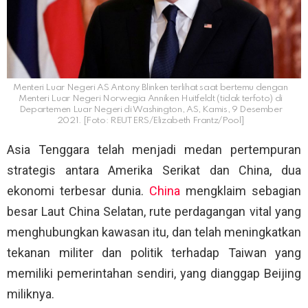
Menteri Luar Negeri AS Antony Blinken terlihat saat bertemu dengan
Menteri Luar Negeri Norwegia Anniken Huitfeldt (tidak terfoto) di
Departemen Luar Negeri di Washington, AS, Kamis, 9 Desember
2021. [Foto: REUTERS/Elizabeth Frantz/Pool]
Asia Tenggara telah menjadi medan pertempuran
strategis antara Amerika Serikat dan China, dua
ekonomi terbesar dunia.
China
mengklaim sebagian
besar Laut China Selatan, rute perdagangan vital yang
menghubungkan kawasan itu, dan telah meningkatkan
tekanan militer dan politik terhadap Taiwan yang
memiliki pemerintahan sendiri, yang dianggap Beijing
miliknya.