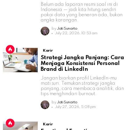
Belum ada laporan resmi soal ini di
Indonesia — jadi kita hitung sendiri
pakai data yang beneran ada, bukan
angka karangan.
by
Jati Sunarto
July 22, 2026, 10:53 am
Karir
Strategi Jangka Panjang: Cara
Menjaga Konsistensi Personal
Brand di LinkedIn
Jangan biarkan profil LinkedIn-mu
mati suri. Temukan strategi jangka
panjang, cara membaca analitik, dan
tips menghindari burnout.
by
Jati Sunarto
July 27, 2026, 5:08 pm
Karir