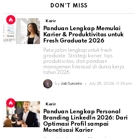
DON'T MISS
Karir
Panduan Lengkap Memulai
Karier & Produktivitas untuk
Fresh Graduate 2026
Peta jalan lengkap untuk fresh
graduate: Strategi karier, tips
produktivitas, dan panduan
manajemen finansial di dunia kerja
tahun 2026.
by
Jati Sunarto
July 28, 2026, 11:34 pm
Karir
Panduan Lengkap Personal
Branding LinkedIn 2026: Dari
Optimasi Profil sampai
Monetisasi Karier