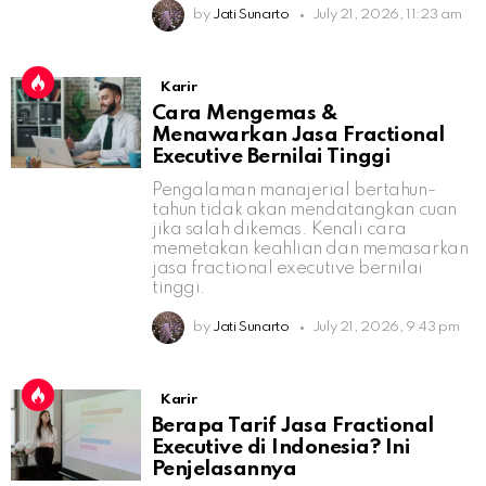
by
Jati Sunarto
July 21, 2026, 11:23 am
Karir
Cara Mengemas &
Menawarkan Jasa Fractional
Executive Bernilai Tinggi
Pengalaman manajerial bertahun-
tahun tidak akan mendatangkan cuan
jika salah dikemas. Kenali cara
memetakan keahlian dan memasarkan
jasa fractional executive bernilai
tinggi.
by
Jati Sunarto
July 21, 2026, 9:43 pm
Karir
Berapa Tarif Jasa Fractional
Executive di Indonesia? Ini
Penjelasannya