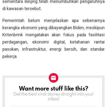
sementara Beijing telah menumbuhkan pengaruhnya
di kawasan tersebut.
Pemerintah belum menjelaskan apa sebenarnya
kerangka ekonomi yang dibayangkan Biden, meskipun
Kritenbrink mengatakan akan fokus pada fasilitasi
perdagangan, ekonomi digital, ketahanan rantai
pasokan, infrastruktur, energi bersih, dan standar
pekerja.
Want more stuff like this?
NEWSLETTER
Get the best viral stories straight into your
inbox!