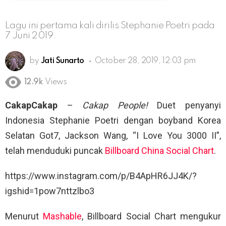
Lagu ini pertama kali dirilis Stephanie Poetri pada
7 Juni 2019.
by
Jati Sunarto
October 28, 2019, 12:03 pm
12.9k
Views
CakapCakap
–
Cakap People!
Duet penyanyi
Indonesia Stephanie Poetri dengan boyband Korea
Selatan Got7, Jackson Wang, “I Love You 3000 II”,
telah menduduki puncak
Billboard China Social Chart
.
https://www.instagram.com/p/B4ApHR6JJ4K/?
igshid=1pow7nttzlbo3
Menurut
Mashable
, Billboard Social Chart mengukur