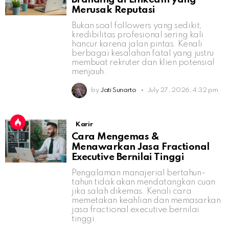
Merusak Reputasi
Bukan soal followers yang sedikit,
kredibilitas profesional sering kali
hancur karena jalan pintas. Kenali
berbagai kesalahan fatal yang justru
membuat rekruter dan klien potensial
menjauh.
by
Jati Sunarto
July 27, 2026, 4:32 pm
Karir
Cara Mengemas &
Menawarkan Jasa Fractional
Executive Bernilai Tinggi
Pengalaman manajerial bertahun-
tahun tidak akan mendatangkan cuan
jika salah dikemas. Kenali cara
memetakan keahlian dan memasarkan
jasa fractional executive bernilai
tinggi.