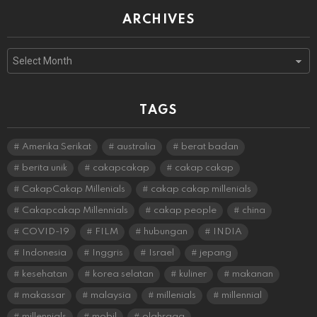
ARCHIVES
Archives
TAGS
Amerika Serikat
australia
berat badan
berita unik
cakapcakap
cakap cakap
CakapCakap Millenials
cakap cakap millenials
Cakapcakap Millennials
cakap people
china
COVID-19
FILM
hubungan
INDIA
Indonesia
Inggris
Israel
jepang
kesehatan
korea selatan
kuliner
makanan
makassar
malaysia
millenials
millennial
millennials
mobil
olahraga