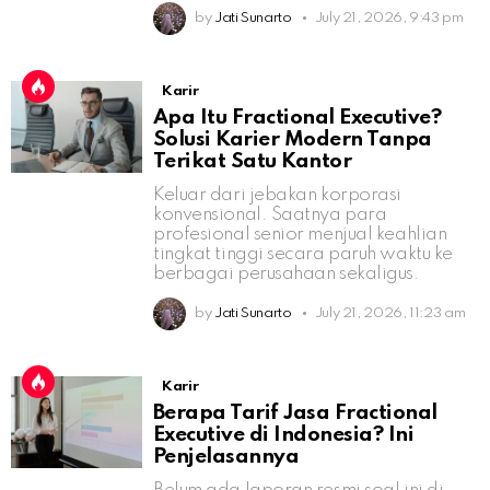
by
Jati Sunarto
July 21, 2026, 9:43 pm
Karir
Apa Itu Fractional Executive?
Solusi Karier Modern Tanpa
Terikat Satu Kantor
Keluar dari jebakan korporasi
konvensional. Saatnya para
profesional senior menjual keahlian
tingkat tinggi secara paruh waktu ke
berbagai perusahaan sekaligus.
by
Jati Sunarto
July 21, 2026, 11:23 am
Karir
Berapa Tarif Jasa Fractional
Executive di Indonesia? Ini
Penjelasannya