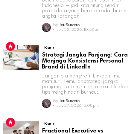
Belum ada laporan resmi soal ini di
Indonesia — jadi kita hitung sendiri
pakai data yang beneran ada, bukan
angka karangan.
by
Jati Sunarto
July 22, 2026, 10:53 am
Karir
Strategi Jangka Panjang: Cara
Menjaga Konsistensi Personal
Brand di LinkedIn
Jangan biarkan profil LinkedIn-mu
mati suri. Temukan strategi jangka
panjang, cara membaca analitik, dan
tips menghindari burnout.
by
Jati Sunarto
July 27, 2026, 5:08 pm
Karir
Fractional Executive vs