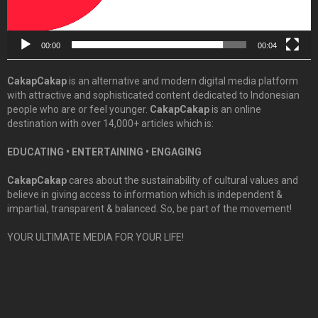
00:00
00:04
CakapCakap
is an alternative and modern digital media platform
with attractive and sophisticated content dedicated to Indonesian
people who are or feel younger.
CakapCakap
is an online
destination with over 14,000+ articles which is:
EDUCATING • ENTERTAINING • ENGAGING
CakapCakap
cares about the sustainability of cultural values and
believe in giving access to information which is independent &
impartial, transparent & balanced. So, be part of the movement!
YOUR ULTIMATE MEDIA FOR YOUR LIFE!