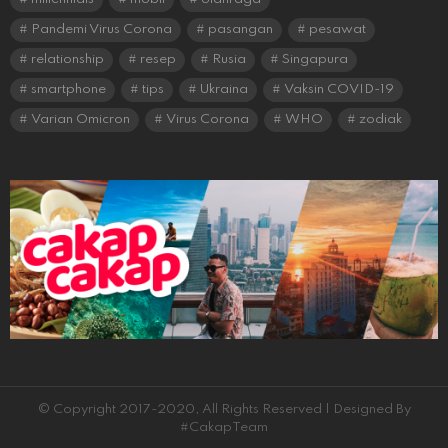
Pandemi Virus Corona
pasangan
pesawat
relationship
resep
Rusia
Singapura
smartphone
tips
Ukraina
Vaksin COVID-19
Varian Omicron
Virus Corona
WHO
zodiak
© Copyright 2017-2020, All Rights Reserved | Designed By
#CakapTeam