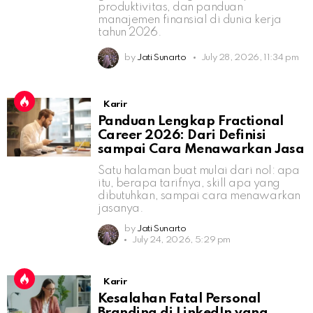
produktivitas, dan panduan
manajemen finansial di dunia kerja
tahun 2026.
by
Jati Sunarto
July 28, 2026, 11:34 pm
Karir
Panduan Lengkap Fractional
Career 2026: Dari Definisi
sampai Cara Menawarkan Jasa
Satu halaman buat mulai dari nol: apa
itu, berapa tarifnya, skill apa yang
dibutuhkan, sampai cara menawarkan
jasanya.
by
Jati Sunarto
July 24, 2026, 5:29 pm
Karir
Kesalahan Fatal Personal
Branding di LinkedIn yang