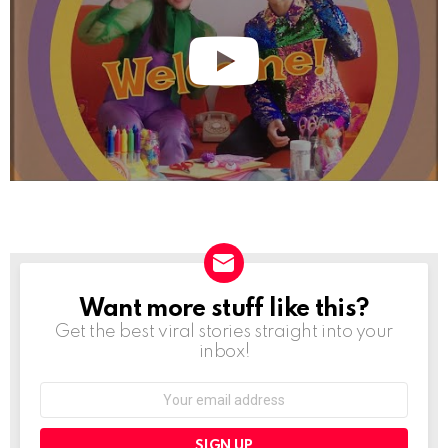
Want more stuff like this?
NEWSLETTER
Get the best viral stories straight into your
inbox!
Email
address: