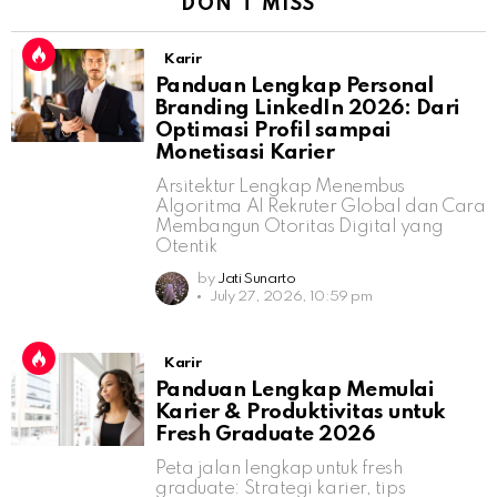
DON'T MISS
Karir
Panduan Lengkap Personal
Branding LinkedIn 2026: Dari
Optimasi Profil sampai
Monetisasi Karier
Arsitektur Lengkap Menembus
Algoritma AI Rekruter Global dan Cara
Membangun Otoritas Digital yang
Otentik
by
Jati Sunarto
July 27, 2026, 10:59 pm
Karir
Panduan Lengkap Memulai
Karier & Produktivitas untuk
Fresh Graduate 2026
Peta jalan lengkap untuk fresh
graduate: Strategi karier, tips