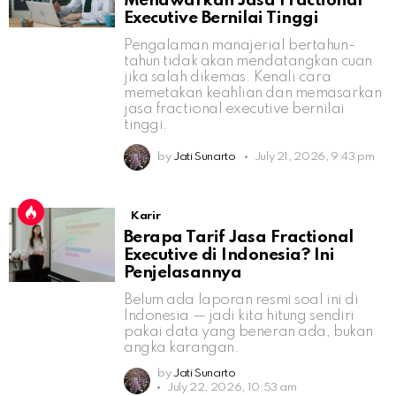
Menawarkan Jasa Fractional
Executive Bernilai Tinggi
Pengalaman manajerial bertahun-
tahun tidak akan mendatangkan cuan
jika salah dikemas. Kenali cara
memetakan keahlian dan memasarkan
jasa fractional executive bernilai
tinggi.
by
Jati Sunarto
July 21, 2026, 9:43 pm
Karir
Berapa Tarif Jasa Fractional
Executive di Indonesia? Ini
Penjelasannya
Belum ada laporan resmi soal ini di
Indonesia — jadi kita hitung sendiri
pakai data yang beneran ada, bukan
angka karangan.
by
Jati Sunarto
July 22, 2026, 10:53 am