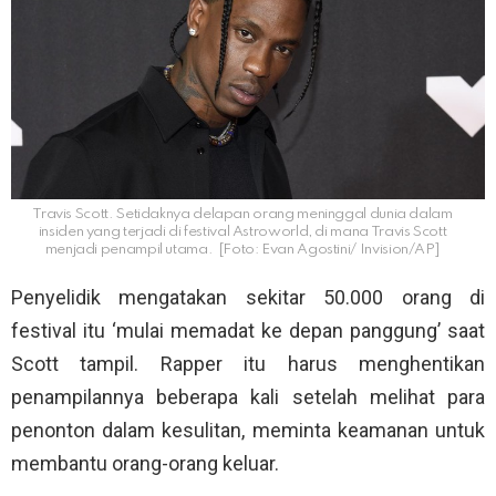
Travis Scott. Setidaknya delapan orang meninggal dunia dalam
insiden yang terjadi di festival Astroworld, di mana Travis Scott
menjadi penampil utama. [Foto: Evan Agostini/ Invision/AP]
Penyelidik mengatakan sekitar 50.000 orang di
festival itu ‘mulai memadat ke depan panggung’ saat
Scott tampil. Rapper itu harus menghentikan
penampilannya beberapa kali setelah melihat para
penonton dalam kesulitan, meminta keamanan untuk
membantu orang-orang keluar.