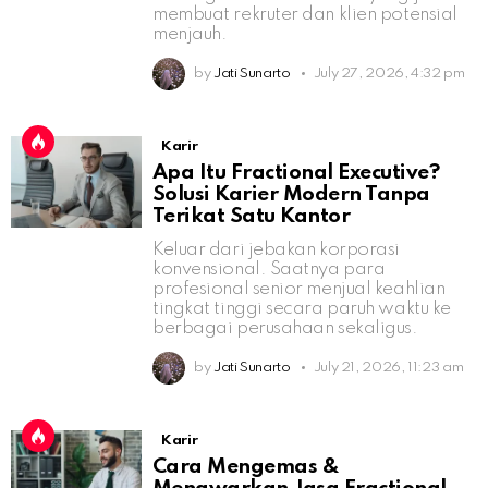
membuat rekruter dan klien potensial
menjauh.
by
Jati Sunarto
July 27, 2026, 4:32 pm
Karir
Apa Itu Fractional Executive?
Solusi Karier Modern Tanpa
Terikat Satu Kantor
Keluar dari jebakan korporasi
konvensional. Saatnya para
profesional senior menjual keahlian
tingkat tinggi secara paruh waktu ke
berbagai perusahaan sekaligus.
by
Jati Sunarto
July 21, 2026, 11:23 am
Karir
Cara Mengemas &