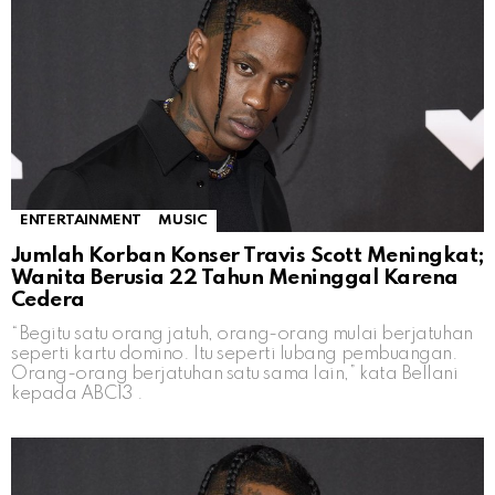
ENTERTAINMENT
MUSIC
Jumlah Korban Konser Travis Scott Meningkat;
Wanita Berusia 22 Tahun Meninggal Karena
Cedera
“Begitu satu orang jatuh, orang-orang mulai berjatuhan
seperti kartu domino. Itu seperti lubang pembuangan.
Orang-orang berjatuhan satu sama lain,” kata Bellani
kepada ABC13 .