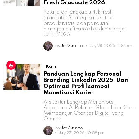
Fresh Graduate 2026
Peta jalan lengkap untuk fresh
graduate: Strategi karier, tips
produktivitas, dan panduan
manajemen finansial di dunia kerja
tahun 2026.
by
Jati Sunarto
July 28, 2026, 11:34 pm
Karir
Panduan Lengkap Personal
Branding LinkedIn 2026: Dari
Optimasi Profil sampai
Monetisasi Karier
Arsitektur Lengkap Menembus
Algoritma AI Rekruter Global dan Cara
Membangun Otoritas Digital yang
Otentik
by
Jati Sunarto
July 27, 2026, 10:59 pm