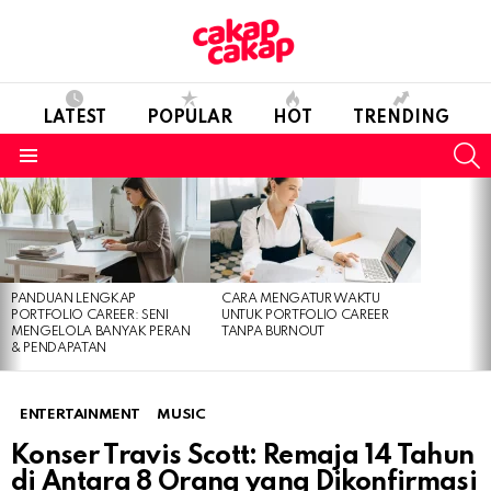
LATEST
POPULAR
HOT
TRENDING
S
Menu
LATEST
STORIES
PANDUAN LENGKAP
CARA MENGATUR WAKTU
PORTFOLIO CAREER: SENI
UNTUK PORTFOLIO CAREER
MENGELOLA BANYAK PERAN
TANPA BURNOUT
& PENDAPATAN
ENTERTAINMENT
MUSIC
Konser Travis Scott: Remaja 14 Tahun
di Antara 8 Orang yang Dikonfirmasi