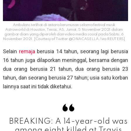
Ambulans terlihat di antara kerumunan selama festival musik
Astroworld di Houston, Texas, AS, Jumat, 5 November 2021 dalam
gambar diam yang diperoleh dari video media sosial pada Sabtu, 6
November 2021. [Courtesy of Twitter @ONACASELLA /via REUTERS]
Selain
remaja
berusia 14 tahun, seorang lagi berusia
16 tahun juga dilaporkan meninggal, bersama dengan
dua orang berusia 21 tahun, dua orang berusia 23
tahun, dan seorang berusia 27 tahun; usia satu korban
lainnya saat ini tidak diketahui.
BREAKING: A 14-year-old was
among eight killed at Travis