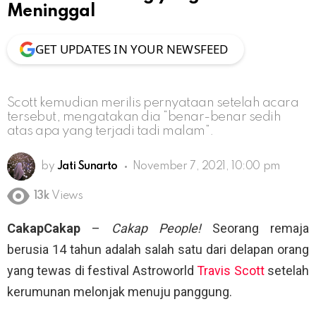
Meninggal
GET UPDATES IN YOUR NEWSFEED
Scott kemudian merilis pernyataan setelah acara
tersebut, mengatakan dia “benar-benar sedih
atas apa yang terjadi tadi malam”.
by
Jati Sunarto
November 7, 2021, 10:00 pm
13k
Views
CakapCakap
–
Cakap People!
Seorang remaja
berusia 14 tahun adalah salah satu dari delapan orang
yang tewas di festival Astroworld
Travis Scott
setelah
kerumunan melonjak menuju panggung.