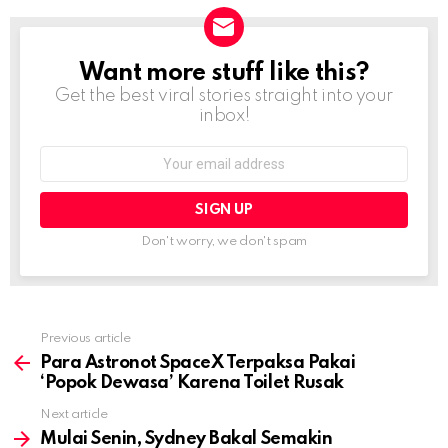
Want more stuff like this?
NEWSLETTER
Get the best viral stories straight into your
inbox!
Email
address:
Don't worry, we don't spam
Previous article
See
more
Para Astronot SpaceX Terpaksa Pakai
‘Popok Dewasa’ Karena Toilet Rusak
Next article
Mulai Senin, Sydney Bakal Semakin