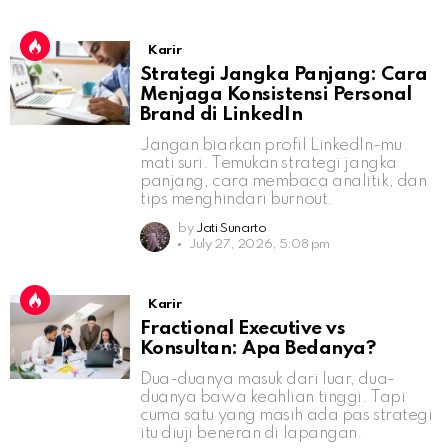
Karir
Strategi Jangka Panjang: Cara
Menjaga Konsistensi Personal
Brand di LinkedIn
Jangan biarkan profil LinkedIn-mu
mati suri. Temukan strategi jangka
panjang, cara membaca analitik, dan
tips menghindari burnout.
by
Jati Sunarto
July 27, 2026, 5:08 pm
Karir
Fractional Executive vs
Konsultan: Apa Bedanya?
Dua-duanya masuk dari luar, dua-
duanya bawa keahlian tinggi. Tapi
cuma satu yang masih ada pas strategi
itu diuji beneran di lapangan.