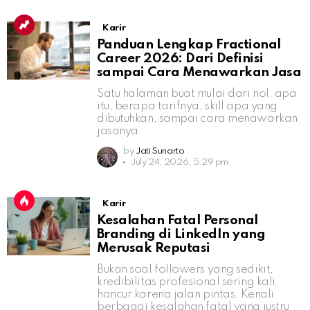
Karir
Panduan Lengkap Fractional
Career 2026: Dari Definisi
sampai Cara Menawarkan Jasa
Satu halaman buat mulai dari nol: apa
itu, berapa tarifnya, skill apa yang
dibutuhkan, sampai cara menawarkan
jasanya.
by
Jati Sunarto
July 24, 2026, 5:29 pm
Karir
Kesalahan Fatal Personal
Branding di LinkedIn yang
Merusak Reputasi
Bukan soal followers yang sedikit,
kredibilitas profesional sering kali
hancur karena jalan pintas. Kenali
berbagai kesalahan fatal yang justru