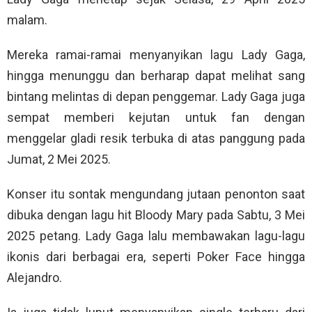
malam.
Mereka ramai-ramai menyanyikan lagu Lady Gaga,
hingga menunggu dan berharap dapat melihat sang
bintang melintas di depan penggemar. Lady Gaga juga
sempat memberi kejutan untuk fan dengan
menggelar gladi resik terbuka di atas panggung pada
Jumat, 2 Mei 2025.
Konser itu sontak mengundang jutaan penonton saat
dibuka dengan lagu hit Bloody Mary pada Sabtu, 3 Mei
2025 petang. Lady Gaga lalu membawakan lagu-lagu
ikonis dari berbagai era, seperti Poker Face hingga
Alejandro.