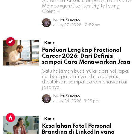
Algoritma AI Rekruter Global dan Cara
Membangun Otoritas Digital yang
Otentik
by
Jati Sunarto
July 27, 2026, 10:59 pm
Karir
Panduan Lengkap Fractional
Career 2026: Dari Definisi
sampai Cara Menawarkan Jasa
Satu halaman buat mulai dari nol: apa
itu, berapa tarifnya, skill apa yang
dibutuhkan, sampai cara menawarkan
jasanya.
by
Jati Sunarto
July 24, 2026, 5:29 pm
Karir
Kesalahan Fatal Personal
Branding di LinkedIn yang