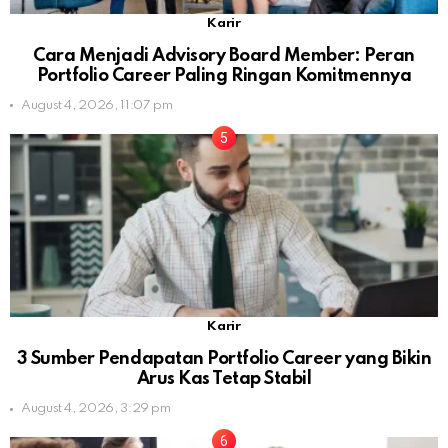
Karir
Cara Menjadi Advisory Board Member: Peran
Portfolio Career Paling Ringan Komitmennya
August 4, 2026, 11:07 pm
Karir
3 Sumber Pendapatan Portfolio Career yang Bikin
Arus Kas Tetap Stabil
August 4, 2026, 3:29 pm