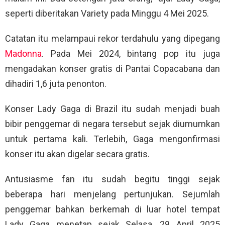
seperti diberitakan Variety pada Minggu 4 Mei 2025.
Catatan itu melampaui rekor terdahulu yang dipegang
Madonna
. Pada Mei 2024, bintang pop itu juga
mengadakan konser gratis di Pantai Copacabana dan
dihadiri 1,6 juta penonton.
Konser Lady Gaga di Brazil itu sudah menjadi buah
bibir penggemar di negara tersebut sejak diumumkan
untuk pertama kali. Terlebih, Gaga mengonfirmasi
konser itu akan digelar secara gratis.
Antusiasme fan itu sudah begitu tinggi sejak
beberapa hari menjelang pertunjukan. Sejumlah
penggemar bahkan berkemah di luar hotel tempat
Lady Gaga menetap sejak Selasa, 29 April 2025