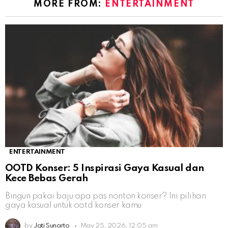
MORE FROM:
ENTERTAINMENT
ENTERTAINMENT
OOTD Konser: 5 Inspirasi Gaya Kasual dan
Kece Bebas Gerah
Bingun pakai baju apa pas nonton konser? Ini pilihan
gaya kasual untuk ootd konser kamu
by
Jati Sunarto
May 25, 2026, 12:05 am