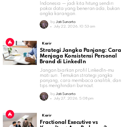
Indonesia — jadi kita hitung sendiri
pakai data yang beneran ada, bukan
angka karangan.
by
Jati Sunarto
July 22, 2026, 10:53 am
Karir
Strategi Jangka Panjang: Cara
Menjaga Konsistensi Personal
Brand di LinkedIn
Jangan biarkan profil LinkedIn-mu
mati suri. Temukan strategi jangka
panjang, cara membaca analitik, dan
tips menghindari burnout.
by
Jati Sunarto
July 27, 2026, 5:08 pm
Karir
Fractional Executive vs