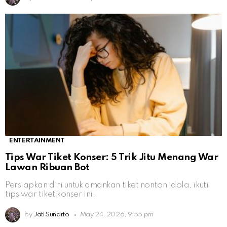
ENTERTAINMENT
Tips War Tiket Konser: 5 Trik Jitu Menang War
Lawan Ribuan Bot
Persiapkan diri untuk amankan tiket nonton idola, ikuti
tips war tiket konser ini!
by
Jati Sunarto
May 24, 2026, 9:55 pm