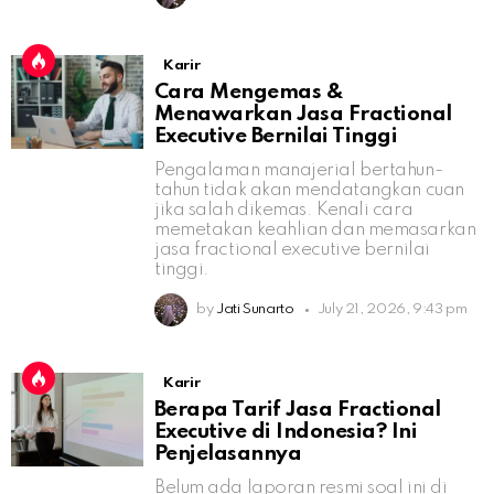
Karir
Cara Mengemas &
Menawarkan Jasa Fractional
Executive Bernilai Tinggi
Pengalaman manajerial bertahun-
tahun tidak akan mendatangkan cuan
jika salah dikemas. Kenali cara
memetakan keahlian dan memasarkan
jasa fractional executive bernilai
tinggi.
by
Jati Sunarto
July 21, 2026, 9:43 pm
Karir
Berapa Tarif Jasa Fractional
Executive di Indonesia? Ini
Penjelasannya
Belum ada laporan resmi soal ini di