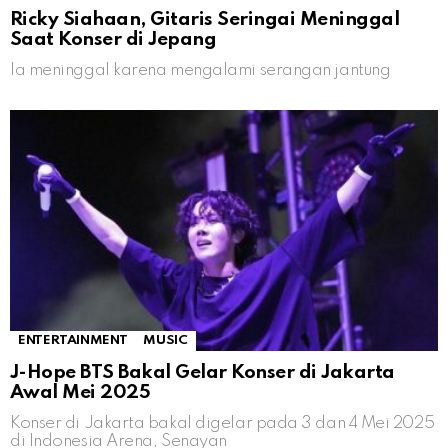
Ricky Siahaan, Gitaris Seringai Meninggal
Saat Konser di Jepang
Ia meninggal karena mengalami serangan jantung
ENTERTAINMENT
MUSIC
J-Hope BTS Bakal Gelar Konser di Jakarta
Awal Mei 2025
Konser di Jakarta bakal digelar pada 3 dan 4 Mei 2025
di Indonesia Arena, Senayan