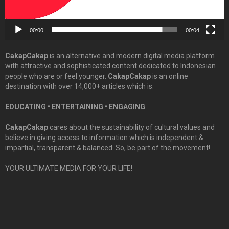
00:00
00:04
CakapCakap
is an alternative and modern digital media platform
with attractive and sophisticated content dedicated to Indonesian
people who are or feel younger.
CakapCakap
is an online
destination with over 14,000+ articles which is:
EDUCATING • ENTERTAINING • ENGAGING
CakapCakap
cares about the sustainability of cultural values and
believe in giving access to information which is independent &
impartial, transparent & balanced. So, be part of the movement!
YOUR ULTIMATE MEDIA FOR YOUR LIFE!