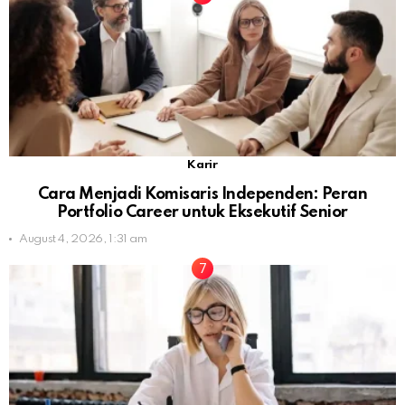
Karir
Cara Menjadi Komisaris Independen: Peran
Portfolio Career untuk Eksekutif Senior
August 4, 2026, 1:31 am