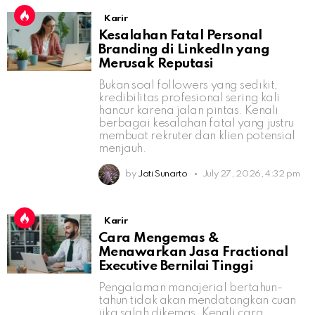
Karir
Kesalahan Fatal Personal
Branding di LinkedIn yang
Merusak Reputasi
Bukan soal followers yang sedikit,
kredibilitas profesional sering kali
hancur karena jalan pintas. Kenali
berbagai kesalahan fatal yang justru
membuat rekruter dan klien potensial
menjauh.
by
Jati Sunarto
July 27, 2026, 4:32 pm
Karir
Cara Mengemas &
Menawarkan Jasa Fractional
Executive Bernilai Tinggi
Pengalaman manajerial bertahun-
tahun tidak akan mendatangkan cuan
jika salah dikemas. Kenali cara