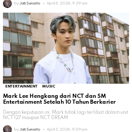
by
Jati Sunarto
April 6, 2026, 9:29 am
ENTERTAINMENT
MUSIC
Mark Lee Hengkang dari NCT dan SM
Entertainment Setelah 10 Tahun Berkarier
Dengan keputusan ini, Mark tidak lagi terlibat dalam unit
NCT 127 maupun NCT DREAM
by
Jati Sunarto
April 3, 2026, 9:09 pm