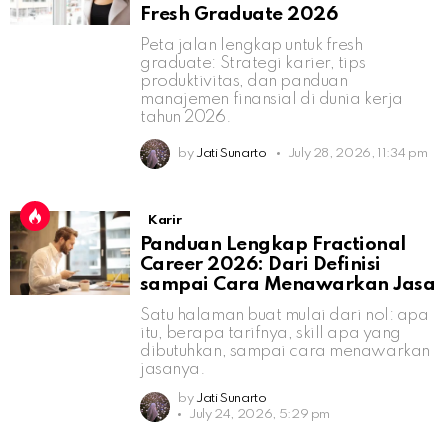
Fresh Graduate 2026
Peta jalan lengkap untuk fresh
graduate: Strategi karier, tips
produktivitas, dan panduan
manajemen finansial di dunia kerja
tahun 2026.
by
Jati Sunarto
July 28, 2026, 11:34 pm
Karir
Panduan Lengkap Fractional
Career 2026: Dari Definisi
sampai Cara Menawarkan Jasa
Satu halaman buat mulai dari nol: apa
itu, berapa tarifnya, skill apa yang
dibutuhkan, sampai cara menawarkan
jasanya.
by
Jati Sunarto
July 24, 2026, 5:29 pm