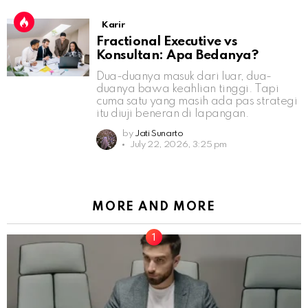
Karir
Fractional Executive vs
Konsultan: Apa Bedanya?
Dua-duanya masuk dari luar, dua-
duanya bawa keahlian tinggi. Tapi
cuma satu yang masih ada pas strategi
itu diuji beneran di lapangan.
by
Jati Sunarto
July 22, 2026, 3:25 pm
MORE AND MORE