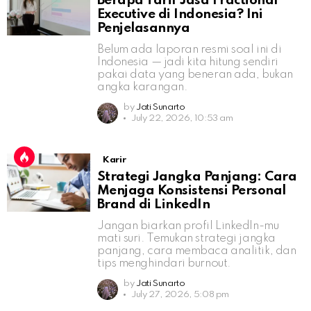
Berapa Tarif Jasa Fractional
Executive di Indonesia? Ini
Penjelasannya
Belum ada laporan resmi soal ini di
Indonesia — jadi kita hitung sendiri
pakai data yang beneran ada, bukan
angka karangan.
by
Jati Sunarto
July 22, 2026, 10:53 am
Karir
Strategi Jangka Panjang: Cara
Menjaga Konsistensi Personal
Brand di LinkedIn
Jangan biarkan profil LinkedIn-mu
mati suri. Temukan strategi jangka
panjang, cara membaca analitik, dan
tips menghindari burnout.
by
Jati Sunarto
July 27, 2026, 5:08 pm