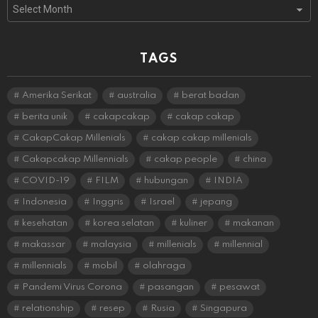
Archives
TAGS
Amerika Serikat
australia
berat badan
berita unik
cakapcakap
cakap cakap
CakapCakap Millenials
cakap cakap millenials
Cakapcakap Millennials
cakap people
china
COVID-19
FILM
hubungan
INDIA
Indonesia
Inggris
Israel
jepang
kesehatan
korea selatan
kuliner
makanan
makassar
malaysia
millenials
millennial
millennials
mobil
olahraga
Pandemi Virus Corona
pasangan
pesawat
relationship
resep
Rusia
Singapura