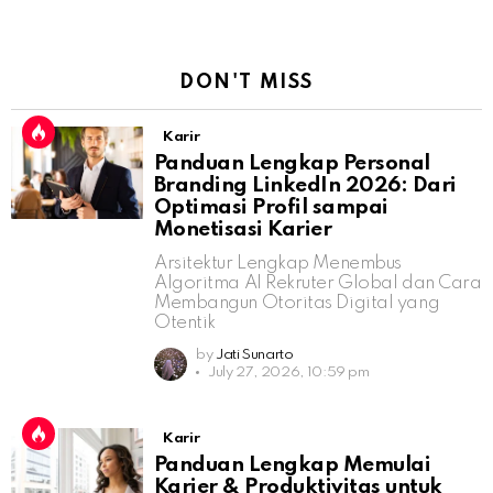
DON'T MISS
Karir
Panduan Lengkap Personal
Branding LinkedIn 2026: Dari
Optimasi Profil sampai
Monetisasi Karier
Arsitektur Lengkap Menembus
Algoritma AI Rekruter Global dan Cara
Membangun Otoritas Digital yang
Otentik
by
Jati Sunarto
July 27, 2026, 10:59 pm
Karir
Panduan Lengkap Memulai
Karier & Produktivitas untuk