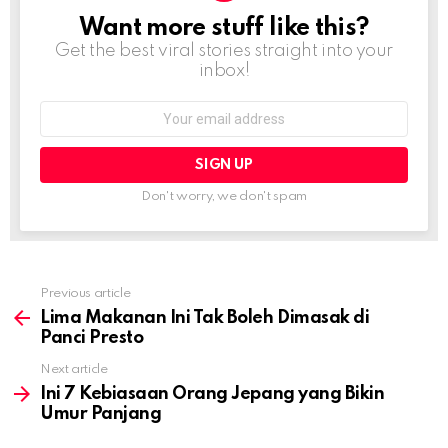
Want more stuff like this?
NEWSLETTER
Get the best viral stories straight into your
inbox!
Email
address:
Don't worry, we don't spam
Previous article
See
more
Lima Makanan Ini Tak Boleh Dimasak di
Panci Presto
Next article
Ini 7 Kebiasaan Orang Jepang yang Bikin
Umur Panjang