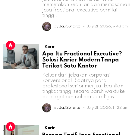
memetakan keahlian dan memasarkan
jasa fractional executive bernilai
tinggi.
by
Jati Sunarto
July 21, 2026, 9:43 pm
Karir
Apa Itu Fractional Executive?
Solusi Karier Modern Tanpa
Terikat Satu Kantor
Keluar dari jebakan korporasi
konvensional. Saatnya para
profesional senior menjual keahlian
tingkat tinggi secara paruh waktu ke
berbagai perusahaan sekaligus.
by
Jati Sunarto
July 21, 2026, 11:23 am
Karir