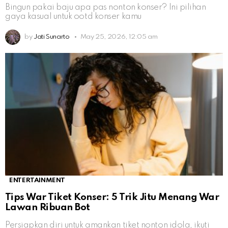
Bingun pakai baju apa pas nonton konser? Ini pilihan
gaya kasual untuk ootd konser kamu
by
Jati Sunarto
May 25, 2026, 12:05 am
ENTERTAINMENT
Tips War Tiket Konser: 5 Trik Jitu Menang War
Lawan Ribuan Bot
Persiapkan diri untuk amankan tiket nonton idola, ikuti