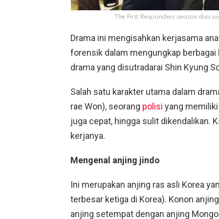
The First Responders season dua su
Drama ini mengisahkan kerjasama anat
forensik dalam mengungkap berbagai 
drama yang disutradarai Shin Kyung Soo
Salah satu karakter utama dalam drama
rae Won), seorang
polisi
yang memiliki 
juga cepat, hingga sulit dikendalikan. Ka
kerjanya.
Mengenal anjing jindo
Ini merupakan anjing ras asli Korea yan
terbesar ketiga di Korea). Konon anji
anjing setempat dengan anjing Mongol