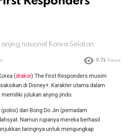
First Responders
i anjing nasional Korea Selatan.
am
9.7k
Views
orea (
drakor
) The First Responders musim
saksikan di Disney+. Karakter utama dalam
memiliki julukan anjing jindo.
 (polisi) dan Bong Do Jin (pemadam
dahsyat. Namun rupanya mereka berhasil
unjukkan taringnya untuk mengungkap