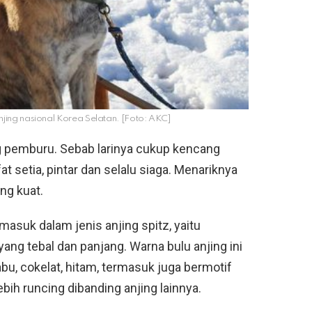
njing nasional Korea Selatan. [Foto: AKC]
ng pemburu. Sebab larinya cukup kencang
fat setia, pintar dan selalu siaga. Menariknya
ng kuat.
masuk dalam jenis anjing spitz, yaitu
g tebal dan panjang. Warna bulu anjing ini
abu, cokelat, hitam, termasuk juga bermotif
bih runcing dibanding anjing lainnya.