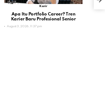
hin
Karir
Apa Itu Portfolio Career? Tren
Karier Baru Profesional Senior
August 3, 2026, 11:37 pm