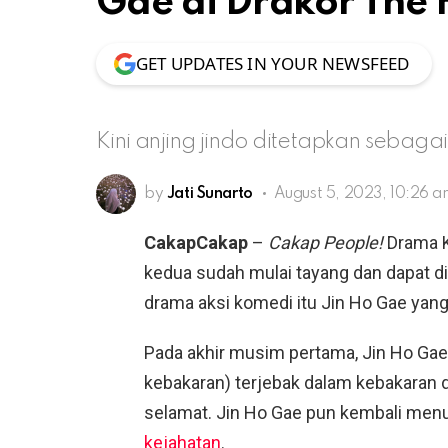
Gae di Drakor The 
GET UPDATES IN YOUR NEWSFEED
Kini anjing jindo ditetapkan sebaga
by
Jati Sunarto
August 5, 2023, 10:26 
CakapCakap
–
Cakap People!
Drama K
kedua sudah mulai tayang dan dapat di
drama aksi komedi itu Jin Ho Gae yang 
Pada akhir musim pertama, Jin Ho Gae
kebakaran) terjebak dalam kebakaran 
selamat. Jin Ho Gae pun kembali men
kejahatan
.