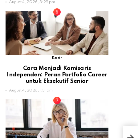
August 4, 2026, 3:29 pm
Karir
Cara Menjadi Komisaris
Independen: Peran Portfolio Career
untuk Eksekutif Senior
August 4, 2026, 1:31 am
Ing
Robb