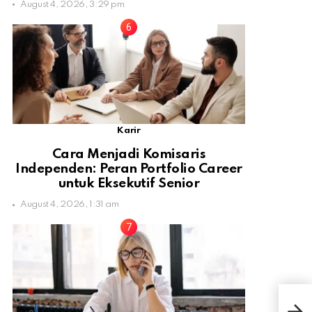
August 4, 2026, 3:29 pm
Karir
Cara Menjadi Komisaris
Independen: Peran Portfolio Career
untuk Eksekutif Senior
August 4, 2026, 1:31 am
Ini
Peng