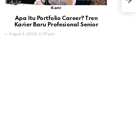
Sum
Karir
Apa Itu Portfolio Career? Tren
Karier Baru Profesional Senior
August 3, 2026, 11:37 pm