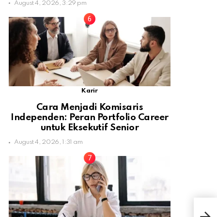
August 4, 2026, 3:29 pm
Karir
Cara Menjadi Komisaris
Independen: Peran Portfolio Career
untuk Eksekutif Senior
August 4, 2026, 1:31 am
Ini