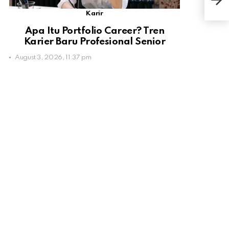
Han
Karir
Apa Itu Portfolio Career? Tren
Karier Baru Profesional Senior
August 3, 2026, 11:37 pm