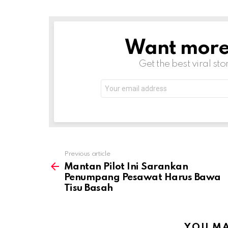
Want more s
NEWSLETTER
Get the best viral sto
Email
address:
Previous article
See
more
Mantan Pilot Ini Sarankan
Penumpang Pesawat Harus Bawa
Tisu Basah
YOU MA