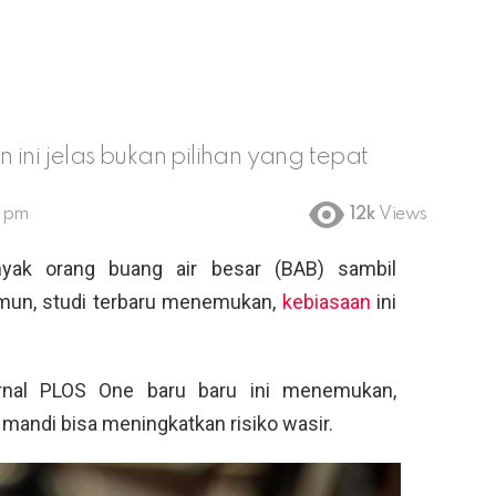
ini jelas bukan pilihan yang tepat
2 pm
12k
Views
ak orang buang air besar (BAB) sambil
amun, studi terbaru menemukan,
kebiasaan
ini
urnal PLOS One baru baru ini menemukan,
andi bisa meningkatkan risiko wasir.