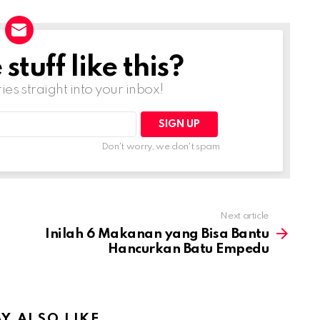
tuff like this?
ries straight into your inbox!
Don't worry, we don't spam
Next article
Inilah 6 Makanan yang Bisa Bantu
Hancurkan Batu Empedu
Y ALSO LIKE