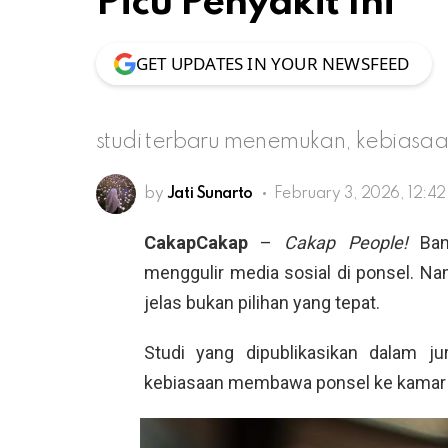
Picu Penyakit Ini
GET UPDATES IN YOUR NEWSFEED
studi terbaru menemukan, kebiasaan 
by
Jati Sunarto
February 3, 2026, 12:4
CakapCakap
–
Cakap People!
Bany
menggulir media sosial di ponsel. N
jelas bukan pilihan yang tepat.
Studi yang dipublikasikan dalam j
kebiasaan membawa ponsel ke kamar m