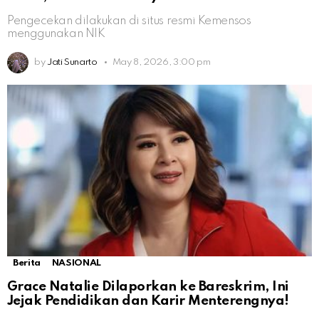
Pengecekan dilakukan di situs resmi Kemensos
menggunakan NIK
by
Jati Sunarto
May 8, 2026, 3:00 pm
Berita
NASIONAL
Grace Natalie Dilaporkan ke Bareskrim, Ini
Jejak Pendidikan dan Karir Menterengnya!