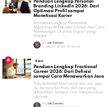
Panduan Lengkap Personal
Branding LinkedIn 2026: Dari
Optimasi Profil sampai
Monetisasi Karier
Arsitektur Lengkap Menembus
Algoritma AI Rekruter Global dan Cara
Membangun Otoritas Digital yang
Otentik
by
Jati Sunarto
July 27, 2026, 10:59 pm
Karir
Panduan Lengkap Fractional
Career 2026: Dari Definisi
sampai Cara Menawarkan Jasa
Satu halaman buat mulai dari nol: apa
itu, berapa tarifnya, skill apa yang
dibutuhkan, sampai cara menawarkan
jasanya.
by
Jati Sunarto