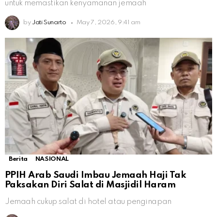
untuk memastikan kenyamanan jemaah
by
Jati Sunarto
May 7, 2026, 9:41 am
Berita
NASIONAL
PPIH Arab Saudi Imbau Jemaah Haji Tak
Paksakan Diri Salat di Masjidil Haram
Jemaah cukup salat di hotel atau penginapan