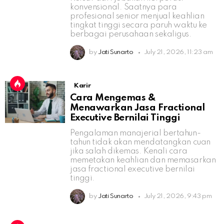
konvensional. Saatnya para
profesional senior menjual keahlian
tingkat tinggi secara paruh waktu ke
berbagai perusahaan sekaligus.
by
Jati Sunarto
July 21, 2026, 11:23 am
Karir
Cara Mengemas &
Menawarkan Jasa Fractional
Executive Bernilai Tinggi
Pengalaman manajerial bertahun-
tahun tidak akan mendatangkan cuan
jika salah dikemas. Kenali cara
memetakan keahlian dan memasarkan
jasa fractional executive bernilai
tinggi.
by
Jati Sunarto
July 21, 2026, 9:43 pm