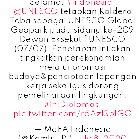
Selamat
#Indonesia
!
@UNESCO
tetapkan Kaldera
Toba sebagai UNESCO Global
Geopark pada sidang ke-209
Dewan Eksekutif UNESCO
(07/07). Penetapan ini akan
tingkatkan perekonomian
melalui promosi
budaya&penciptaan lapangan
kerja sekaligus dorong
pemeliharaan lingkungan.
#IniDiplomasi
pic.twitter.com/r5AzISb1GO
— MoFA Indonesia
(@Kemlu_RI)
July 8, 2020