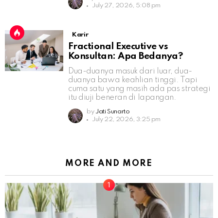
July 27, 2026, 5:08 pm
Karir
Fractional Executive vs
Konsultan: Apa Bedanya?
Dua-duanya masuk dari luar, dua-
duanya bawa keahlian tinggi. Tapi
cuma satu yang masih ada pas strategi
itu diuji beneran di lapangan.
by
Jati Sunarto
July 22, 2026, 3:25 pm
MORE AND MORE