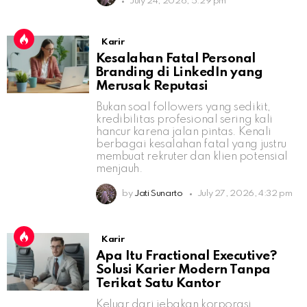
July 24, 2026, 5:29 pm
Karir
Kesalahan Fatal Personal
Branding di LinkedIn yang
Merusak Reputasi
Bukan soal followers yang sedikit,
kredibilitas profesional sering kali
hancur karena jalan pintas. Kenali
berbagai kesalahan fatal yang justru
membuat rekruter dan klien potensial
menjauh.
by
Jati Sunarto
July 27, 2026, 4:32 pm
Karir
Apa Itu Fractional Executive?
Solusi Karier Modern Tanpa
Terikat Satu Kantor
Keluar dari jebakan korporasi