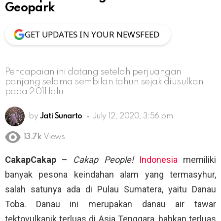
Geopark
GET UPDATES IN YOUR NEWSFEED
Pencapaian ini datang setelah perjuangan
panjang selama sembilan tahun sejak diusulkan
pada 2011 lalu.
by
Jati Sunarto
July 12, 2020, 3:56 pm
13.7k
Views
CakapCakap
–
Cakap People!
Indonesia
memiliki
banyak pesona keindahan alam yang termasyhur,
salah satunya ada di Pulau Sumatera, yaitu Danau
Toba. Danau ini merupakan danau air tawar
tektovulkanik terluas di Asia Tenggara, bahkan terluas