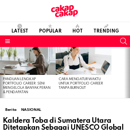
LATEST
POPULAR
HOT
TRENDING
S
Menu
LATEST
STORIES
PANDUAN LENGKAP
CARA MENGATUR WAKTU
PORTFOLIO CAREER: SENI
UNTUK PORTFOLIO CAREER
MENGELOLA BANYAK PERAN
TANPA BURNOUT
& PENDAPATAN
Berita
NASIONAL
Kaldera Toba di Sumatera Utara
Ditetapkan Sebagai UNESCO Global