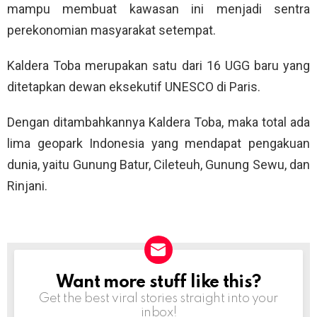
mampu membuat kawasan ini menjadi sentra
perekonomian masyarakat setempat.
Kaldera Toba merupakan satu dari 16 UGG baru yang
ditetapkan dewan eksekutif UNESCO di Paris.
Dengan ditambahkannya Kaldera Toba, maka total ada
lima geopark Indonesia yang mendapat pengakuan
dunia, yaitu Gunung Batur, Cileteuh, Gunung Sewu, dan
Rinjani.
Want more stuff like this?
NEWSLETTER
Get the best viral stories straight into your
inbox!