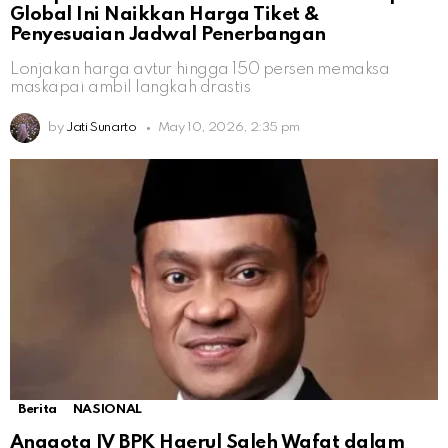
Global Ini Naikkan Harga Tiket &
Penyesuaian Jadwal Penerbangan
Lonjakan harga avtur hingga 150 persen memaksa
maskapai ambil langkah drastis
by
Jati Sunarto
May 10, 2026, 2:35 pm
Berita
NASIONAL
Anggota IV BPK Haerul Saleh Wafat dalam