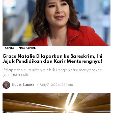
Berita
NASIONAL
Grace Natalie Dilaporkan ke Bareskrim, Ini
Jejak Pendidikan dan Karir Menterengnya!
Pelaporan dilakukan oleh 40 organisasi masyarakat
(ormas) muslim
by
Jati Sunarto
May 7, 2026, 4:14 pm