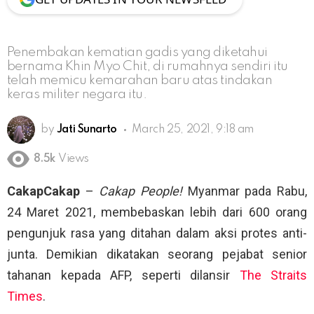
Penembakan kematian gadis yang diketahui
bernama Khin Myo Chit, di rumahnya sendiri itu
telah memicu kemarahan baru atas tindakan
keras militer negara itu.
by
Jati Sunarto
March 25, 2021, 9:18 am
8.5k
Views
CakapCakap
–
Cakap People!
Myanmar pada Rabu,
24 Maret 2021, membebaskan lebih dari 600 orang
pengunjuk rasa yang ditahan dalam aksi protes anti-
junta. Demikian dikatakan seorang pejabat senior
tahanan kepada AFP, seperti dilansir
The Straits
Times
.