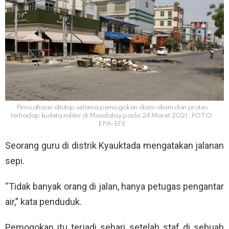
Perusahaan ditutup selama pemogokan diam-diam dan protes
terhadap kudeta militer di Mandalay pada 24 Maret 2021. FOTO:
EPA-EFE
Seorang guru di distrik Kyauktada mengatakan jalanan
sepi.
“Tidak banyak orang di jalan, hanya petugas pengantar
air,” kata penduduk.
Pemogokan itu terjadi sehari setelah staf di sebuah