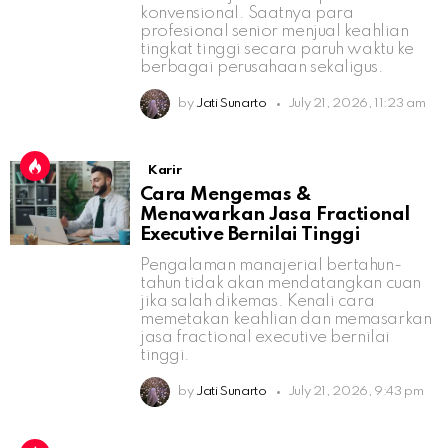
konvensional. Saatnya para
profesional senior menjual keahlian
tingkat tinggi secara paruh waktu ke
berbagai perusahaan sekaligus.
by
Jati Sunarto
July 21, 2026, 11:23 am
Karir
Cara Mengemas &
Menawarkan Jasa Fractional
Executive Bernilai Tinggi
Pengalaman manajerial bertahun-
tahun tidak akan mendatangkan cuan
jika salah dikemas. Kenali cara
memetakan keahlian dan memasarkan
jasa fractional executive bernilai
tinggi.
by
Jati Sunarto
July 21, 2026, 9:43 pm