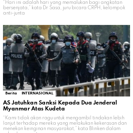
“Hari ini adalah hari yang memalukan bagi angkatan
bersenjata,” kata Dr Sasa, juru bicara CRPH, kelompok
anti-junta
Berita
INTERNASIONAL
AS Jatuhkan Sanksi Kepada Dua Jenderal
Myanmar Atas Kudeta
“Kami tidak akan ragu untuk mengambil tindakan lebih
lanjut terhadap mereka yang melakukan kekerasan dan
menekan keinginan masyarakat,” kata Blinken dalam