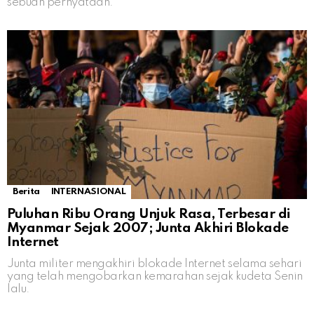
sebuah pernyataan.
Berita
INTERNASIONAL
Puluhan Ribu Orang Unjuk Rasa, Terbesar di
Myanmar Sejak 2007; Junta Akhiri Blokade
Internet
Junta militer mengakhiri blokade Internet selama sehari
yang telah mengobarkan kemarahan sejak kudeta Senin
lalu.