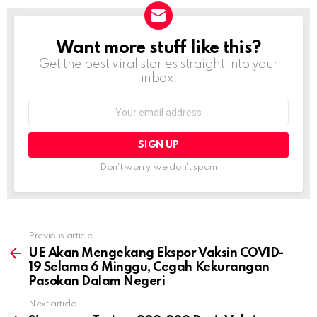
Want more stuff like this?
NEWSLETTER
Get the best viral stories straight into your
inbox!
Email
address:
Don't worry, we don't spam
Previous article
See
more
UE Akan Mengekang Ekspor Vaksin COVID-
19 Selama 6 Minggu, Cegah Kekurangan
Pasokan Dalam Negeri
Next article