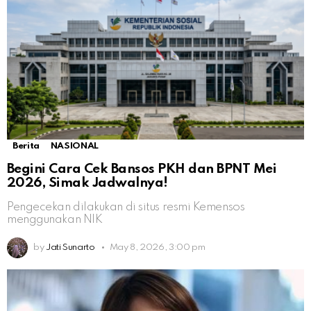
Berita
NASIONAL
Begini Cara Cek Bansos PKH dan BPNT Mei
2026, Simak Jadwalnya!
Pengecekan dilakukan di situs resmi Kemensos
menggunakan NIK
by
Jati Sunarto
May 8, 2026, 3:00 pm