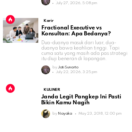
July 27, 2026, 5:08 pm
Karir
Fractional Executive vs
Konsultan: Apa Bedanya?
Dua-duanya masuk dari luar, dua-
duanya bawa keahlian tinggi. Tapi
cuma satu yang masih ada pas strategi
itu diuji beneran di lapangan.
by
Jati Sunarto
July 22, 2026, 3:25 pm
KULINER
Janda Legit Pangkep Ini Pasti
Bikin Kamu Nagih
by
Nayaka
May 23, 2018, 12:00 pm