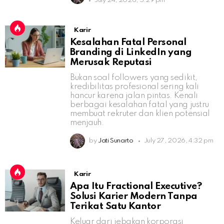
July 24, 2026, 5:29 pm
Karir
Kesalahan Fatal Personal
Branding di LinkedIn yang
Merusak Reputasi
Bukan soal followers yang sedikit,
kredibilitas profesional sering kali
hancur karena jalan pintas. Kenali
berbagai kesalahan fatal yang justru
membuat rekruter dan klien potensial
menjauh.
by
Jati Sunarto
July 27, 2026, 4:32 pm
Karir
Apa Itu Fractional Executive?
Solusi Karier Modern Tanpa
Terikat Satu Kantor
Keluar dari jebakan korporasi