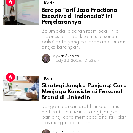
Karir
Berapa Tarif Jasa Fractional
Executive di Indonesia? Ini
Penjelasannya
Belum ada laporan resmi soal ini di
Indonesia — jadi kita hitung sendiri
pakai data yang beneran ada, bukan
angka karangan.
by
Jati Sunarto
July 22, 2026, 10:53 am
Karir
Strategi Jangka Panjang: Cara
Menjaga Konsistensi Personal
Brand di LinkedIn
Jangan biarkan profil LinkedIn-mu
mati suri. Temukan strategi jangka
panjang, cara membaca analitik, dan
tips menghindari burnout.
by
Jati Sunarto