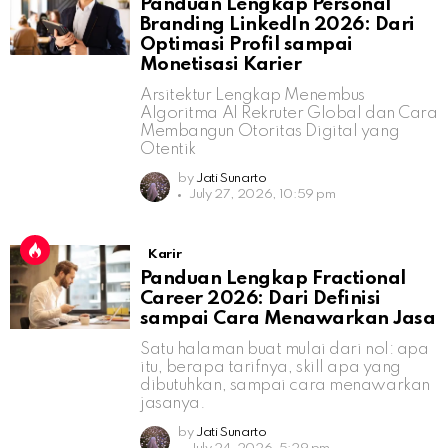
Panduan Lengkap Personal
Branding LinkedIn 2026: Dari
Optimasi Profil sampai
Monetisasi Karier
Arsitektur Lengkap Menembus
Algoritma AI Rekruter Global dan Cara
Membangun Otoritas Digital yang
Otentik
by
Jati Sunarto
July 27, 2026, 10:59 pm
Karir
Panduan Lengkap Fractional
Career 2026: Dari Definisi
sampai Cara Menawarkan Jasa
Satu halaman buat mulai dari nol: apa
itu, berapa tarifnya, skill apa yang
dibutuhkan, sampai cara menawarkan
jasanya.
by
Jati Sunarto