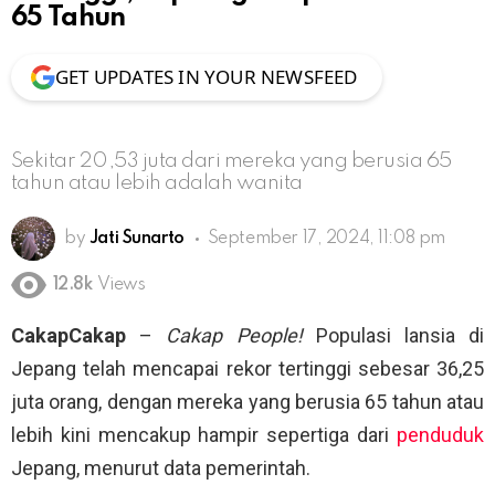
65 Tahun
GET UPDATES IN YOUR NEWSFEED
Sekitar 20,53 juta dari mereka yang berusia 65
tahun atau lebih adalah wanita
by
Jati Sunarto
September 17, 2024, 11:08 pm
12.8k
Views
CakapCakap
–
Cakap People!
Populasi lansia di
Jepang telah mencapai rekor tertinggi sebesar 36,25
juta orang, dengan mereka yang berusia 65 tahun atau
lebih kini mencakup hampir sepertiga dari
penduduk
Jepang, menurut data pemerintah.