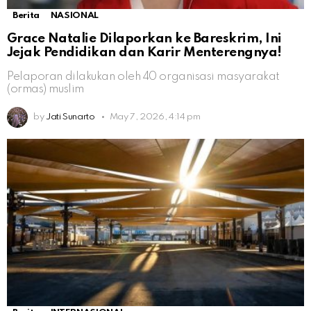
Berita
NASIONAL
Grace Natalie Dilaporkan ke Bareskrim, Ini
Jejak Pendidikan dan Karir Menterengnya!
Pelaporan dilakukan oleh 40 organisasi masyarakat
(ormas) muslim
by
Jati Sunarto
May 7, 2026, 4:14 pm