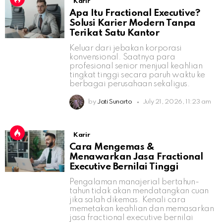
Karir
Apa Itu Fractional Executive?
Solusi Karier Modern Tanpa
Terikat Satu Kantor
Keluar dari jebakan korporasi
konvensional. Saatnya para
profesional senior menjual keahlian
tingkat tinggi secara paruh waktu ke
berbagai perusahaan sekaligus.
by
Jati Sunarto
July 21, 2026, 11:23 am
Karir
Cara Mengemas &
Menawarkan Jasa Fractional
Executive Bernilai Tinggi
Pengalaman manajerial bertahun-
tahun tidak akan mendatangkan cuan
jika salah dikemas. Kenali cara
memetakan keahlian dan memasarkan
jasa fractional executive bernilai