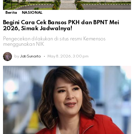
Berita
NASIONAL
Begini Cara Cek Bansos PKH dan BPNT Mei
2026, Simak Jadwalnya!
Pengecekan dilakukan di situs resmi Kemensos
menggunakan NIK
by
Jati Sunarto
May 8, 2026, 3:00 pm