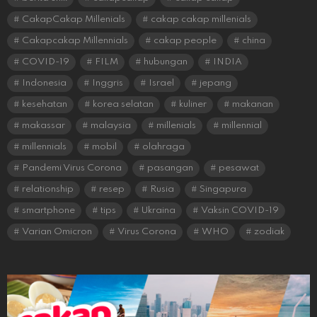
CakapCakap Millenials
cakap cakap millenials
Cakapcakap Millennials
cakap people
china
COVID-19
FILM
hubungan
INDIA
Indonesia
Inggris
Israel
jepang
kesehatan
korea selatan
kuliner
makanan
makassar
malaysia
millenials
millennial
millennials
mobil
olahraga
Pandemi Virus Corona
pasangan
pesawat
relationship
resep
Rusia
Singapura
smartphone
tips
Ukraina
Vaksin COVID-19
Varian Omicron
Virus Corona
WHO
zodiak