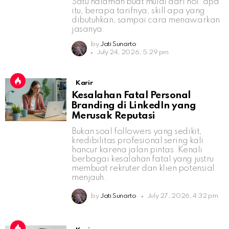
Satu halaman buat mulai dari nol: apa
itu, berapa tarifnya, skill apa yang
dibutuhkan, sampai cara menawarkan
jasanya.
by
Jati Sunarto
July 24, 2026, 5:29 pm
Karir
Kesalahan Fatal Personal
Branding di LinkedIn yang
Merusak Reputasi
Bukan soal followers yang sedikit,
kredibilitas profesional sering kali
hancur karena jalan pintas. Kenali
berbagai kesalahan fatal yang justru
membuat rekruter dan klien potensial
menjauh.
by
Jati Sunarto
July 27, 2026, 4:32 pm