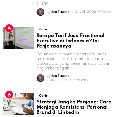
tinggi.
by
Jati Sunarto
July 21, 2026, 9:43 pm
Karir
Berapa Tarif Jasa Fractional
Executive di Indonesia? Ini
Penjelasannya
Belum ada laporan resmi soal ini di
Indonesia — jadi kita hitung sendiri
pakai data yang beneran ada, bukan
angka karangan.
by
Jati Sunarto
July 22, 2026, 10:53 am
Karir
Strategi Jangka Panjang: Cara
Menjaga Konsistensi Personal
Brand di LinkedIn