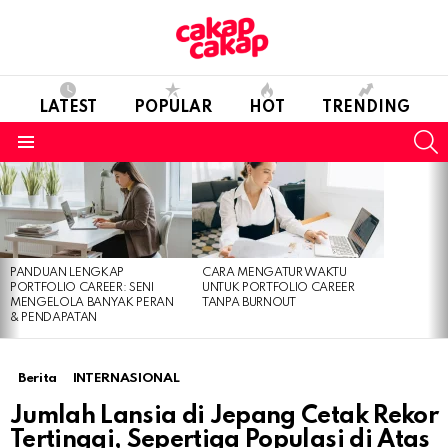
LATEST
POPULAR
HOT
TRENDING
S
Menu
LATEST
STORIES
PANDUAN LENGKAP
CARA MENGATUR WAKTU
PORTFOLIO CAREER: SENI
UNTUK PORTFOLIO CAREER
MENGELOLA BANYAK PERAN
TANPA BURNOUT
& PENDAPATAN
Berita
INTERNASIONAL
Jumlah Lansia di Jepang Cetak Rekor
Tertinggi, Sepertiga Populasi di Atas