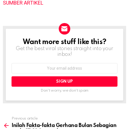
SUMBER ARTIKEL
Want more stuff like this?
NEWSLETTER
Get the best viral stories straight into your
inbox!
Email
address:
Don't worry, we don't spam
Previous article
See
more
Inilah Fakta-fakta Gerhana Bulan Sebagian