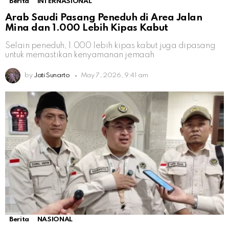
Berita
INTERNASIONAL
Arab Saudi Pasang Peneduh di Area Jalan
Mina dan 1.000 Lebih Kipas Kabut
Selain peneduh, 1.000 lebih kipas kabut juga dipasang
untuk memastikan kenyamanan jemaah
by
Jati Sunarto
May 7, 2026, 9:41 am
Berita
NASIONAL