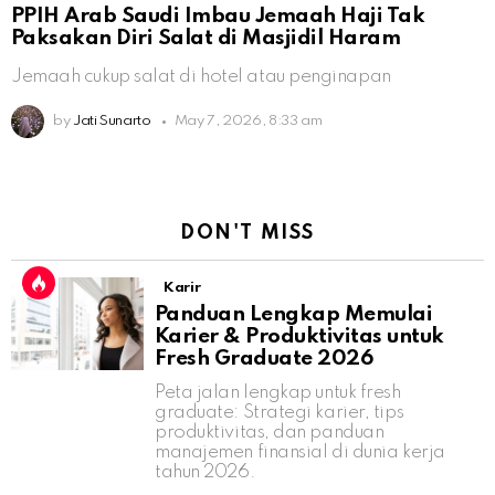
PPIH Arab Saudi Imbau Jemaah Haji Tak
Paksakan Diri Salat di Masjidil Haram
Jemaah cukup salat di hotel atau penginapan
by
Jati Sunarto
May 7, 2026, 8:33 am
DON'T MISS
Karir
Panduan Lengkap Memulai
Karier & Produktivitas untuk
Fresh Graduate 2026
Peta jalan lengkap untuk fresh
graduate: Strategi karier, tips
produktivitas, dan panduan
manajemen finansial di dunia kerja
tahun 2026.