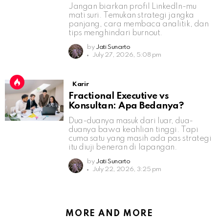
Jangan biarkan profil LinkedIn-mu
mati suri. Temukan strategi jangka
panjang, cara membaca analitik, dan
tips menghindari burnout.
by
Jati Sunarto
July 27, 2026, 5:08 pm
Karir
Fractional Executive vs
Konsultan: Apa Bedanya?
Dua-duanya masuk dari luar, dua-
duanya bawa keahlian tinggi. Tapi
cuma satu yang masih ada pas strategi
itu diuji beneran di lapangan.
by
Jati Sunarto
July 22, 2026, 3:25 pm
MORE AND MORE