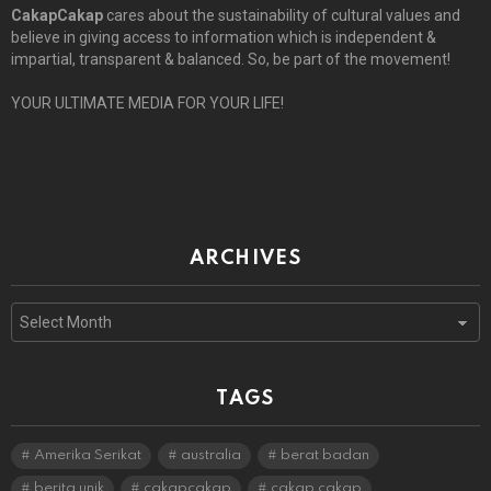
CakapCakap
cares about the sustainability of cultural values and
believe in giving access to information which is independent &
impartial, transparent & balanced. So, be part of the movement!
YOUR ULTIMATE MEDIA FOR YOUR LIFE!
ARCHIVES
Archives
TAGS
Amerika Serikat
australia
berat badan
berita unik
cakapcakap
cakap cakap