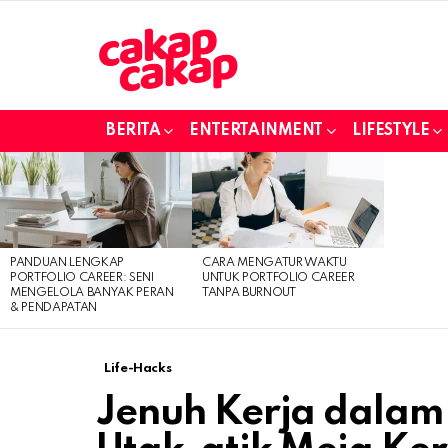
BERITA
ENTERTAINMENT
LIFESTYLE
LATEST
STORIES
PANDUAN LENGKAP
CARA MENGATUR WAKTU
PORTFOLIO CAREER: SENI
UNTUK PORTFOLIO CAREER
MENGELOLA BANYAK PERAN
TANPA BURNOUT
& PENDAPATAN
Life-Hacks
Jenuh Kerja dala