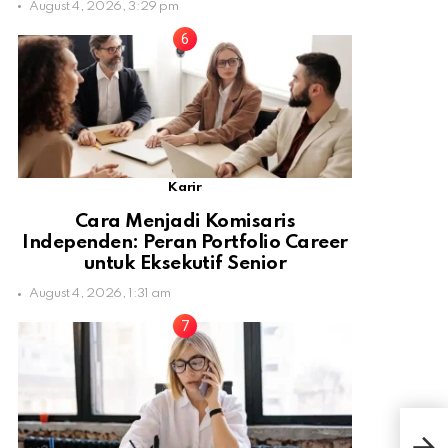
August 4, 2026, 3:29 pm
Karir
Cara Menjadi Komisaris
Independen: Peran Portfolio Career
untuk Eksekutif Senior
August 4, 2026, 1:31 am
Bad