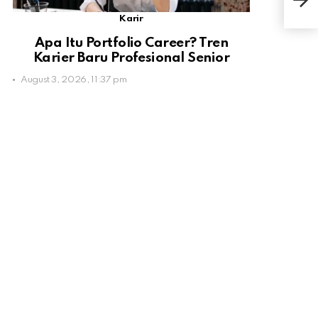
Tips
Karir
Apa Itu Portfolio Career? Tren
Karier Baru Profesional Senior
August 3, 2026, 11:37 pm