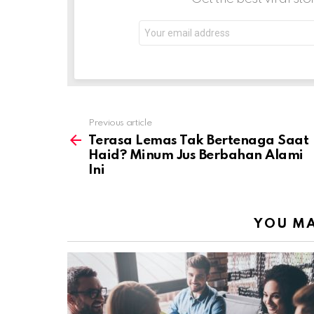
Email
address:
Previous article
See
more
Terasa Lemas Tak Bertenaga Saat
Haid? Minum Jus Berbahan Alami
Ini
YOU MA