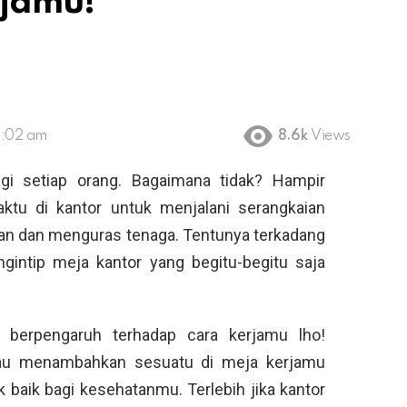
rjamu!
2:02 am
8.6k
Views
gi setiap orang. Bagaimana tidak? Hampir
ktu di kantor untuk menjalani serangkaian
kan dan menguras tenaga. Tentunya terkadang
intip meja kantor yang begitu-begitu saja
 berpengaruh terhadap cara kerjamu lho!
au menambahkan sesuatu di meja kerjamu
baik bagi kesehatanmu. Terlebih jika kantor