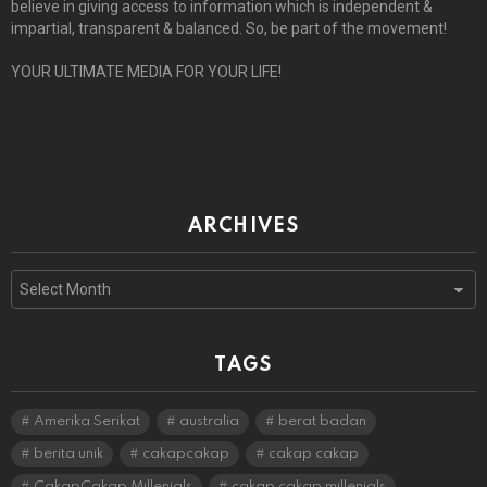
believe in giving access to information which is independent &
impartial, transparent & balanced. So, be part of the movement!
YOUR ULTIMATE MEDIA FOR YOUR LIFE!
ARCHIVES
Archives
TAGS
Amerika Serikat
australia
berat badan
berita unik
cakapcakap
cakap cakap
CakapCakap Millenials
cakap cakap millenials