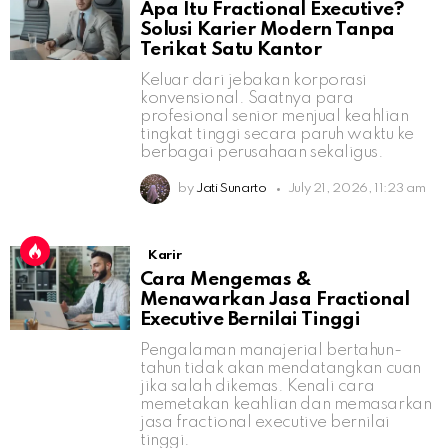
Apa Itu Fractional Executive?
Solusi Karier Modern Tanpa
Terikat Satu Kantor
Keluar dari jebakan korporasi
konvensional. Saatnya para
profesional senior menjual keahlian
tingkat tinggi secara paruh waktu ke
berbagai perusahaan sekaligus.
by
Jati Sunarto
July 21, 2026, 11:23 am
Karir
Cara Mengemas &
Menawarkan Jasa Fractional
Executive Bernilai Tinggi
Pengalaman manajerial bertahun-
tahun tidak akan mendatangkan cuan
jika salah dikemas. Kenali cara
memetakan keahlian dan memasarkan
jasa fractional executive bernilai
tinggi.