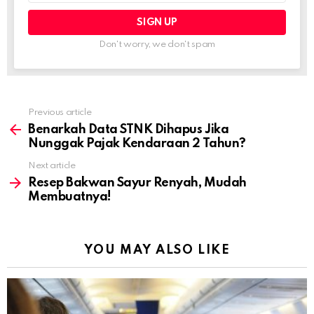
Don't worry, we don't spam
Previous article
See
more
Benarkah Data STNK Dihapus Jika
Nunggak Pajak Kendaraan 2 Tahun?
Next article
Resep Bakwan Sayur Renyah, Mudah
Membuatnya!
YOU MAY ALSO LIKE