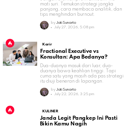
mati suri. Temukan strategi jangka
panjang, cara membaca analitik, dan
tips menghindari burnout.
by
Jati Sunarto
July 27, 2026, 5:08 pm
Karir
Fractional Executive vs
Konsultan: Apa Bedanya?
Dua-duanya masuk dari luar, dua-
duanya bawa keahlian tinggi. Tapi
cuma satu yang masih ada pas strategi
itu diuji beneran di lapangan.
by
Jati Sunarto
July 22, 2026, 3:25 pm
KULINER
Janda Legit Pangkep Ini Pasti
Bikin Kamu Nagih