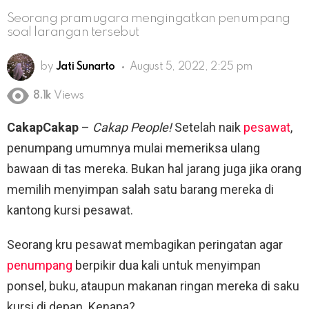
Seorang pramugara mengingatkan penumpang
soal larangan tersebut
by
Jati Sunarto
August 5, 2022, 2:25 pm
8.1k
Views
CakapCakap
–
Cakap People!
Setelah naik
pesawat
,
penumpang umumnya mulai memeriksa ulang
bawaan di tas mereka. Bukan hal jarang juga jika orang
memilih menyimpan salah satu barang mereka di
kantong kursi pesawat.
Seorang kru pesawat membagikan peringatan agar
penumpang
berpikir dua kali untuk menyimpan
ponsel, buku, ataupun makanan ringan mereka di saku
kursi di depan. Kenapa?