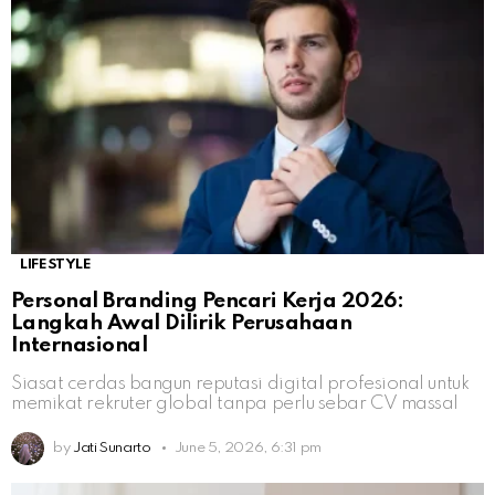
LIFESTYLE
Personal Branding Pencari Kerja 2026:
Langkah Awal Dilirik Perusahaan
Internasional
Siasat cerdas bangun reputasi digital profesional untuk
memikat rekruter global tanpa perlu sebar CV massal
by
Jati Sunarto
June 5, 2026, 6:31 pm