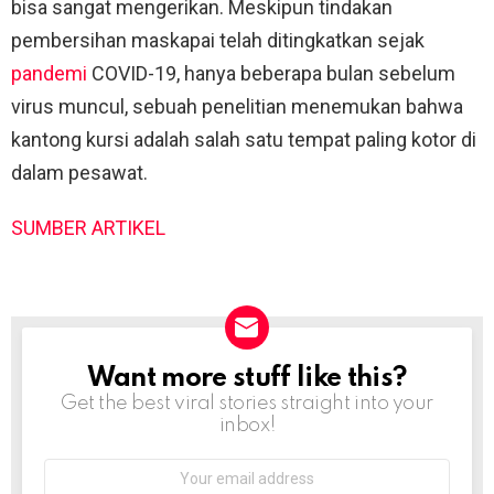
bisa sangat mengerikan. Meskipun tindakan
pembersihan maskapai telah ditingkatkan sejak
pandemi
COVID-19, hanya beberapa bulan sebelum
virus muncul, sebuah penelitian menemukan bahwa
kantong kursi adalah salah satu tempat paling kotor di
dalam pesawat.
SUMBER ARTIKEL
Want more stuff like this?
NEWSLETTER
Get the best viral stories straight into your
inbox!
Email
address: