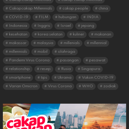
Cakapcakap Millennials
cakap people
china
COVID-19
FILM
hubungan
INDIA
Indonesia
Inggris
Israel
jepang
kesehatan
korea selatan
kuliner
makanan
makassar
malaysia
millenials
millennial
millennials
mobil
olahraga
Pandemi Virus Corona
pasangan
pesawat
relationship
resep
Rusia
Singapura
smartphone
tips
Ukraina
Vaksin COVID-19
Varian Omicron
Virus Corona
WHO
zodiak