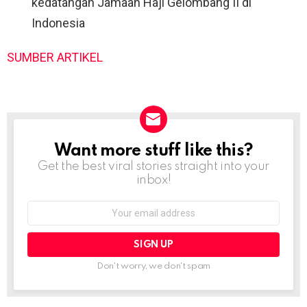
kedatangan Jamaah Haji Gelombang II di
Indonesia
SUMBER ARTIKEL
Want more stuff like this?
NEWSLETTER
Get the best viral stories straight into your
inbox!
Email
address:
Don't worry, we don't spam