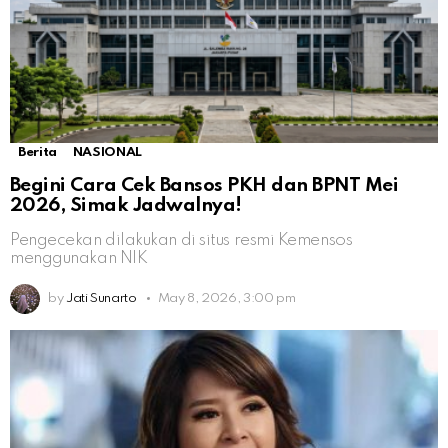
Berita
NASIONAL
Begini Cara Cek Bansos PKH dan BPNT Mei
2026, Simak Jadwalnya!
Pengecekan dilakukan di situs resmi Kemensos
menggunakan NIK
by
Jati Sunarto
May 8, 2026, 3:00 pm