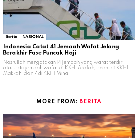
Berita
NASIONAL
Indonesia Catat 41 Jemaah Wafat Jelang
Berakhir Fase Puncak Haji
Nasrullah mengatakan 14 jemaah yang wafat terdiri
atas satu jemaah wafat di KKHI Arafah, enam di KKHI
Makkah, dan 7 di KKHI Mina.
MORE FROM:
BERITA