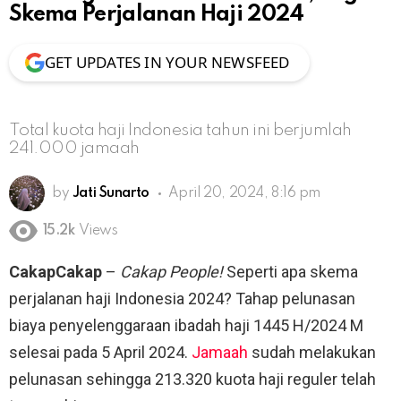
Skema Perjalanan Haji 2024
GET UPDATES IN YOUR NEWSFEED
Total kuota haji Indonesia tahun ini berjumlah
241.000 jamaah
by
Jati Sunarto
April 20, 2024, 8:16 pm
15.2k
Views
CakapCakap
–
Cakap People!
Seperti apa skema
perjalanan haji Indonesia 2024? Tahap pelunasan
biaya penyelenggaraan ibadah haji 1445 H/2024 M
selesai pada 5 April 2024.
Jamaah
sudah melakukan
pelunasan sehingga 213.320 kuota haji reguler telah