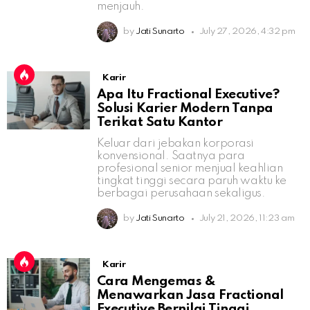
menjauh.
by
Jati Sunarto
July 27, 2026, 4:32 pm
Karir
Apa Itu Fractional Executive?
Solusi Karier Modern Tanpa
Terikat Satu Kantor
Keluar dari jebakan korporasi
konvensional. Saatnya para
profesional senior menjual keahlian
tingkat tinggi secara paruh waktu ke
berbagai perusahaan sekaligus.
by
Jati Sunarto
July 21, 2026, 11:23 am
Karir
Cara Mengemas &
Menawarkan Jasa Fractional
Executive Bernilai Tinggi