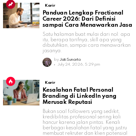
Karir
Panduan Lengkap Fractional
Career 2026: Dari Definisi
sampai Cara Menawarkan Jasa
Satu halaman buat mulai dari nol: apa
itu, berapa tarifnya, skill apa yang
dibutuhkan, sampai cara menawarkan
jasanya.
by
Jati Sunarto
July 24, 2026, 5:29 pm
Karir
Kesalahan Fatal Personal
Branding di LinkedIn yang
Merusak Reputasi
Bukan soal followers yang sedikit,
kredibilitas profesional sering kali
hancur karena jalan pintas. Kenali
berbagai kesalahan fatal yang justru
membuat rekruter dan klien potensial