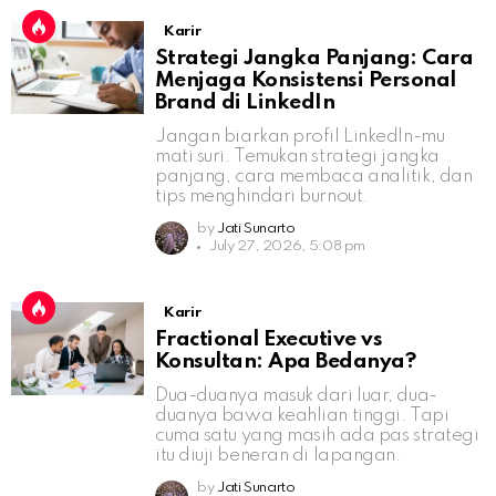
Karir
Strategi Jangka Panjang: Cara
Menjaga Konsistensi Personal
Brand di LinkedIn
Jangan biarkan profil LinkedIn-mu
mati suri. Temukan strategi jangka
panjang, cara membaca analitik, dan
tips menghindari burnout.
by
Jati Sunarto
July 27, 2026, 5:08 pm
Karir
Fractional Executive vs
Konsultan: Apa Bedanya?
Dua-duanya masuk dari luar, dua-
duanya bawa keahlian tinggi. Tapi
cuma satu yang masih ada pas strategi
itu diuji beneran di lapangan.
by
Jati Sunarto