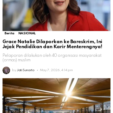
Berita
NASIONAL
Grace Natalie Dilaporkan ke Bareskrim, Ini
Jejak Pendidikan dan Karir Menterengnya!
Pelaporan dilakukan oleh 40 organisasi masyarakat
(ormas) muslim
by
Jati Sunarto
May 7, 2026, 4:14 pm