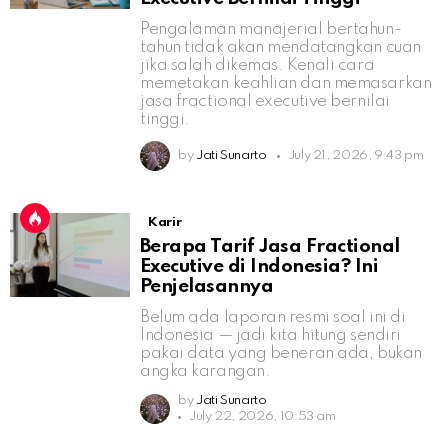
Pengalaman manajerial bertahun-
tahun tidak akan mendatangkan cuan
jika salah dikemas. Kenali cara
memetakan keahlian dan memasarkan
jasa fractional executive bernilai
tinggi.
by
Jati Sunarto
July 21, 2026, 9:43 pm
Karir
Berapa Tarif Jasa Fractional
Executive di Indonesia? Ini
Penjelasannya
Belum ada laporan resmi soal ini di
Indonesia — jadi kita hitung sendiri
pakai data yang beneran ada, bukan
angka karangan.
by
Jati Sunarto
July 22, 2026, 10:53 am