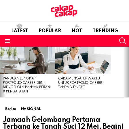
LATEST
POPULAR
HOT
TRENDING
S
Menu
LATEST
STORIES
PANDUAN LENGKAP
CARA MENGATUR WAKTU
PORTFOLIO CAREER: SENI
UNTUK PORTFOLIO CAREER
MENGELOLA BANYAK PERAN
TANPA BURNOUT
& PENDAPATAN
Berita
NASIONAL
Jamaah Gelombang Pertama
Terbang ke Tanah Suci 12 Mei, Begini