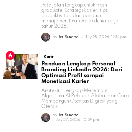
Peta jalan lengkap untuk fresh
graduate: Strategi karier, tips
produktivitas, dan panduan
manajemen finansial di dunia kerja
tahun 2026.
by
Jati Sunarto
July 28, 2026, 11:34 pm
Karir
Panduan Lengkap Personal
Branding LinkedIn 2026: Dari
Optimasi Profil sampai
Monetisasi Karier
Arsitektur Lengkap Menembus
Algoritma AI Rekruter Global dan Cara
Membangun Otoritas Digital yang
Otentik
by
Jati Sunarto
July 27, 2026, 10:59 pm