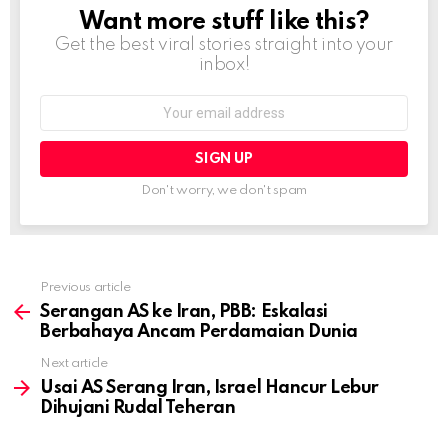
Want more stuff like this?
NEWSLETTER
Get the best viral stories straight into your
inbox!
Email
address:
Don't worry, we don't spam
Previous article
See
more
Serangan AS ke Iran, PBB: Eskalasi
Berbahaya Ancam Perdamaian Dunia
Next article
Usai AS Serang Iran, Israel Hancur Lebur
Dihujani Rudal Teheran