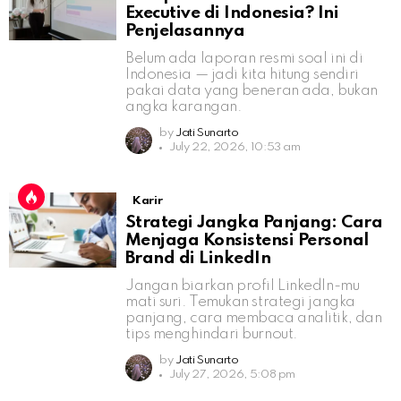
Executive di Indonesia? Ini
Penjelasannya
Belum ada laporan resmi soal ini di
Indonesia — jadi kita hitung sendiri
pakai data yang beneran ada, bukan
angka karangan.
by
Jati Sunarto
July 22, 2026, 10:53 am
Karir
Strategi Jangka Panjang: Cara
Menjaga Konsistensi Personal
Brand di LinkedIn
Jangan biarkan profil LinkedIn-mu
mati suri. Temukan strategi jangka
panjang, cara membaca analitik, dan
tips menghindari burnout.
by
Jati Sunarto
July 27, 2026, 5:08 pm