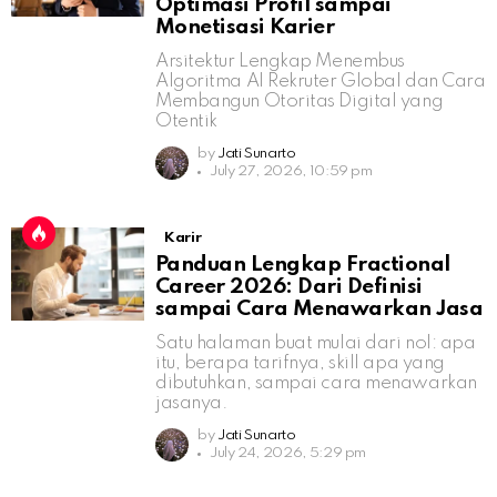
Optimasi Profil sampai
Monetisasi Karier
Arsitektur Lengkap Menembus
Algoritma AI Rekruter Global dan Cara
Membangun Otoritas Digital yang
Otentik
by
Jati Sunarto
July 27, 2026, 10:59 pm
Karir
Panduan Lengkap Fractional
Career 2026: Dari Definisi
sampai Cara Menawarkan Jasa
Satu halaman buat mulai dari nol: apa
itu, berapa tarifnya, skill apa yang
dibutuhkan, sampai cara menawarkan
jasanya.
by
Jati Sunarto
July 24, 2026, 5:29 pm