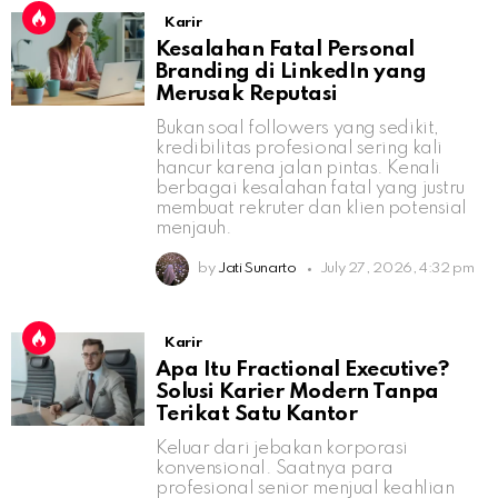
Karir
Kesalahan Fatal Personal
Branding di LinkedIn yang
Merusak Reputasi
Bukan soal followers yang sedikit,
kredibilitas profesional sering kali
hancur karena jalan pintas. Kenali
berbagai kesalahan fatal yang justru
membuat rekruter dan klien potensial
menjauh.
by
Jati Sunarto
July 27, 2026, 4:32 pm
Karir
Apa Itu Fractional Executive?
Solusi Karier Modern Tanpa
Terikat Satu Kantor
Keluar dari jebakan korporasi
konvensional. Saatnya para
profesional senior menjual keahlian