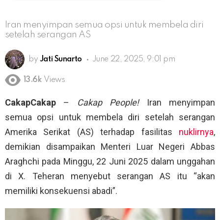
Iran menyimpan semua opsi untuk membela diri
setelah serangan AS
by
Jati Sunarto
June 22, 2025, 9:01 pm
13.6k
Views
CakapCakap
–
Cakap People!
Iran menyimpan
semua opsi untuk membela diri setelah serangan
Amerika Serikat (AS) terhadap fasilitas
nuklirnya
,
demikian disampaikan Menteri Luar Negeri Abbas
Araghchi pada Minggu, 22 Juni 2025 dalam unggahan
di X. Teheran menyebut serangan AS itu “akan
memiliki konsekuensi abadi”.