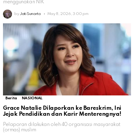
menggunakan NIK
by
Jati Sunarto
May 8, 2026, 3:00 pm
Berita
NASIONAL
Grace Natalie Dilaporkan ke Bareskrim, Ini
Jejak Pendidikan dan Karir Menterengnya!
Pelaporan dilakukan oleh 40 organisasi masyarakat
(ormas) muslim