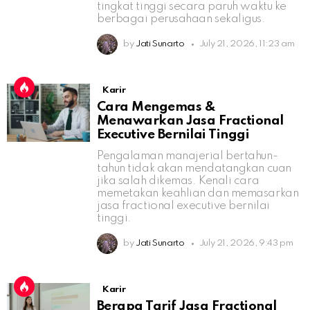
tingkat tinggi secara paruh waktu ke
berbagai perusahaan sekaligus.
by
Jati Sunarto
July 21, 2026, 11:23 am
Karir
Cara Mengemas &
Menawarkan Jasa Fractional
Executive Bernilai Tinggi
Pengalaman manajerial bertahun-
tahun tidak akan mendatangkan cuan
jika salah dikemas. Kenali cara
memetakan keahlian dan memasarkan
jasa fractional executive bernilai
tinggi.
by
Jati Sunarto
July 21, 2026, 9:43 pm
Karir
Berapa Tarif Jasa Fractional