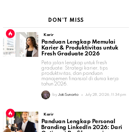
DON'T MISS
Karir
Panduan Lengkap Memulai
Karier & Produktivitas untuk
Fresh Graduate 2026
Peta jalan lengkap untuk fresh
graduate: Strategi karier, tips
produktivitas, dan panduan
manajemen finansial di dunia kerja
tahun 2026.
by
Jati Sunarto
July 28, 2026, 11:34 pm
Karir
Panduan Lengkap Personal
Branding LinkedIn 2026: Dari