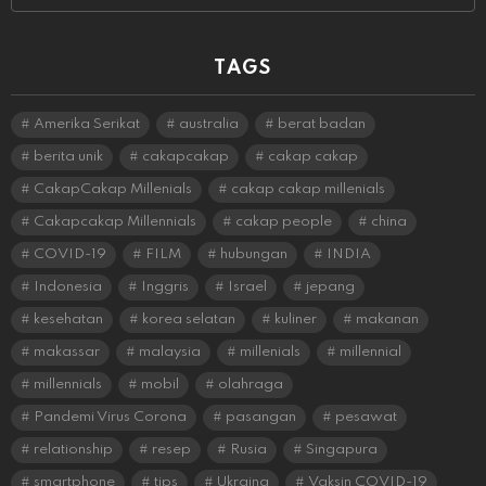
TAGS
Amerika Serikat
australia
berat badan
berita unik
cakapcakap
cakap cakap
CakapCakap Millenials
cakap cakap millenials
Cakapcakap Millennials
cakap people
china
COVID-19
FILM
hubungan
INDIA
Indonesia
Inggris
Israel
jepang
kesehatan
korea selatan
kuliner
makanan
makassar
malaysia
millenials
millennial
millennials
mobil
olahraga
Pandemi Virus Corona
pasangan
pesawat
relationship
resep
Rusia
Singapura
smartphone
tips
Ukraina
Vaksin COVID-19