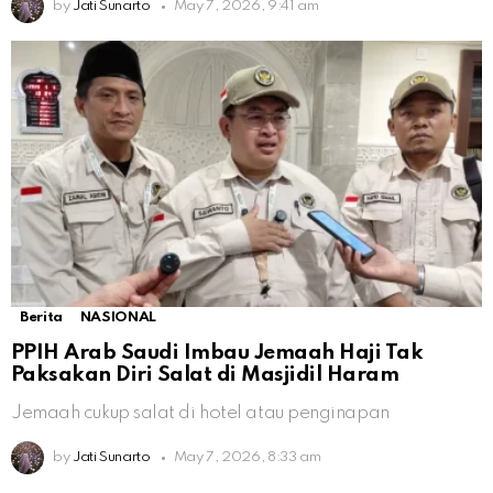
by
Jati Sunarto
May 7, 2026, 9:41 am
Berita
NASIONAL
PPIH Arab Saudi Imbau Jemaah Haji Tak
Paksakan Diri Salat di Masjidil Haram
Jemaah cukup salat di hotel atau penginapan
by
Jati Sunarto
May 7, 2026, 8:33 am