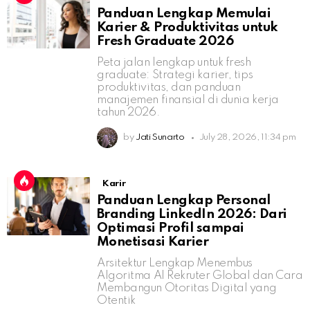
Panduan Lengkap Memulai
Karier & Produktivitas untuk
Fresh Graduate 2026
Peta jalan lengkap untuk fresh
graduate: Strategi karier, tips
produktivitas, dan panduan
manajemen finansial di dunia kerja
tahun 2026.
by
Jati Sunarto
July 28, 2026, 11:34 pm
Karir
Panduan Lengkap Personal
Branding LinkedIn 2026: Dari
Optimasi Profil sampai
Monetisasi Karier
Arsitektur Lengkap Menembus
Algoritma AI Rekruter Global dan Cara
Membangun Otoritas Digital yang
Otentik