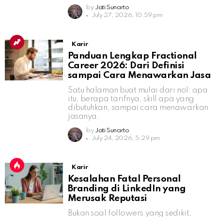
by
Jati Sunarto
July 27, 2026, 10:59 pm
Karir
Panduan Lengkap Fractional
Career 2026: Dari Definisi
sampai Cara Menawarkan Jasa
Satu halaman buat mulai dari nol: apa
itu, berapa tarifnya, skill apa yang
dibutuhkan, sampai cara menawarkan
jasanya.
by
Jati Sunarto
July 24, 2026, 5:29 pm
Karir
Kesalahan Fatal Personal
Branding di LinkedIn yang
Merusak Reputasi
Bukan soal followers yang sedikit,