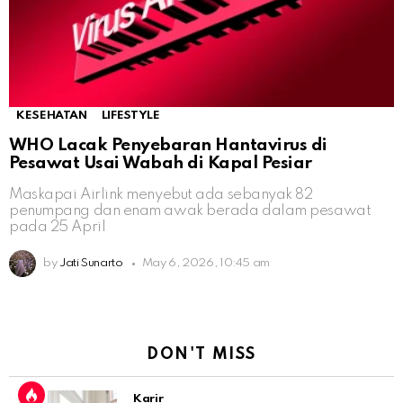
KESEHATAN
LIFESTYLE
WHO Lacak Penyebaran Hantavirus di
Pesawat Usai Wabah di Kapal Pesiar
Maskapai Airlink menyebut ada sebanyak 82
penumpang dan enam awak berada dalam pesawat
pada 25 April
by
Jati Sunarto
May 6, 2026, 10:45 am
DON'T MISS
Karir