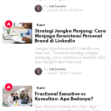
by
Jati Sunarto
July 22, 2026, 10:53 am
Karir
Strategi Jangka Panjang: Cara
Menjaga Konsistensi Personal
Brand di LinkedIn
Jangan biarkan profil LinkedIn-mu
mati suri. Temukan strategi jangka
panjang, cara membaca analitik, dan
tips menghindari burnout.
by
Jati Sunarto
July 27, 2026, 5:08 pm
Karir
Fractional Executive vs
Konsultan: Apa Bedanya?
Dua-duanya masuk dari luar, dua-