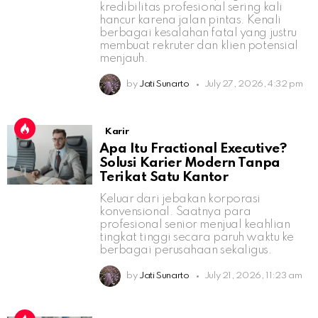
kredibilitas profesional sering kali
hancur karena jalan pintas. Kenali
berbagai kesalahan fatal yang justru
membuat rekruter dan klien potensial
menjauh.
by
Jati Sunarto
July 27, 2026, 4:32 pm
Karir
Apa Itu Fractional Executive?
Solusi Karier Modern Tanpa
Terikat Satu Kantor
Keluar dari jebakan korporasi
konvensional. Saatnya para
profesional senior menjual keahlian
tingkat tinggi secara paruh waktu ke
berbagai perusahaan sekaligus.
by
Jati Sunarto
July 21, 2026, 11:23 am