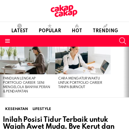
LATEST
POPULAR
HOT
TRENDING
S
Menu
LATEST
STORIES
PANDUAN LENGKAP
CARA MENGATUR WAKTU
PORTFOLIO CAREER: SENI
UNTUK PORTFOLIO CAREER
MENGELOLA BANYAK PERAN
TANPA BURNOUT
& PENDAPATAN
KESEHATAN
LIFESTYLE
Inilah Posisi Tidur Terbaik untuk
Wajah Awet Muda, Bye Kerut dan