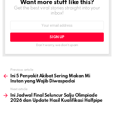
Want more stuff like this?
NEWSLETTER
Get the best viral stories straight into your
inbox!
Email
address:
Don't worry, we don't spam
Previous article
See
more
Ini 5 Penyakit Akibat Sering Makan Mi
Instan yang Wajib Diwaspadai
Next article
Ini Jadwal Final Seluncur Salju Olimpiade
2026 dan Update Hasil Kualifikasi Halfpipe