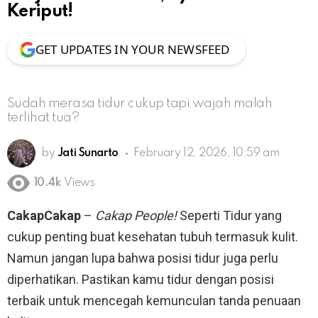
Keriput!
GET UPDATES IN YOUR NEWSFEED
Sudah merasa tidur cukup tapi wajah malah
terlihat tua?
by
Jati Sunarto
February 12, 2026, 10:59 am
10.4k
Views
CakapCakap
–
Cakap People!
Seperti Tidur yang
cukup penting buat kesehatan tubuh termasuk kulit.
Namun jangan lupa bahwa posisi tidur juga perlu
diperhatikan. Pastikan kamu tidur dengan posisi
terbaik untuk mencegah kemunculan tanda penuaan