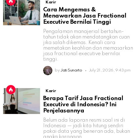
Karir
Cara Mengemas &
Menawarkan Jasa Fractional
Executive Bernilai Tinggi
Pengalaman manajerial bertahun-
tahun tidak akan mendatangkan cuan
jika salah dikemas. Kenali cara
memetakan keahlian dan memasarkan
jasa fractional executive bernilai
tinggi.
by
Jati Sunarto
July 21, 2026, 9:43 pm
Karir
Berapa Tarif Jasa Fractional
Executive di Indonesia? Ini
Penjelasannya
Belum ada laporan resmi soal ini di
Indonesia — jadi kita hitung sendiri
pakai data yang beneran ada, bukan
angka karangan.