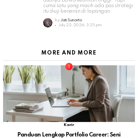
duanya bawa keahlian tinggi. Tapi
cuma satu yang masih ada pas strategi
itu diuji beneran di lapangan.
by
Jati Sunarto
July 22, 2026, 3:25 pm
MORE AND MORE
Karir
Panduan Lengkap Portfolio Career: Seni