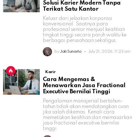
Solusi Karier Modern Tanpa
Terikat Satu Kantor
Keluar dari jebakan korporasi
konvensional. Saatnya para
profesional senior menjual keahlian
tingkat tinggi secara paruh waktu ke
berbagai perusahaan sekaligus.
by
Jati Sunarto
July 21, 2026, 11:23 am
Karir
Cara Mengemas &
Menawarkan Jasa Fractional
Executive Bernilai Tinggi
Pengalaman manajerial bertahun-
tahun tidak akan mendatangkan cuan
jika salah dikemas. Kenali cara
memetakan keahlian dan memasarkan
jasa fractional executive bernilai
tinggi.