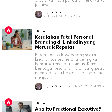
dibutuhkan, sampai cara menawarkan
jasanya.
by
Jati Sunarto
July 24, 2026, 5:29 pm
Karir
Kesalahan Fatal Personal
Branding di LinkedIn yang
Merusak Reputasi
Bukan soal followers yang sedikit,
kredibilitas profesional sering kali
hancur karena jalan pintas. Kenali
berbagai kesalahan fatal yang justru
membuat rekruter dan klien potensial
menjauh.
by
Jati Sunarto
July 27, 2026, 4:32 pm
Karir
Apa Itu Fractional Executive?