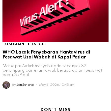
KESEHATAN
LIFESTYLE
WHO Lacak Penyebaran Hantavirus di
Pesawat Usai Wabah di Kapal Pesiar
Maskapai Airlink menyebut ada sebanyak 82
penumpang dan enam awak berada dalam pesawat
pada 25 April
by
Jati Sunarto
May 6, 2026, 10:45 am
DON'T MISS