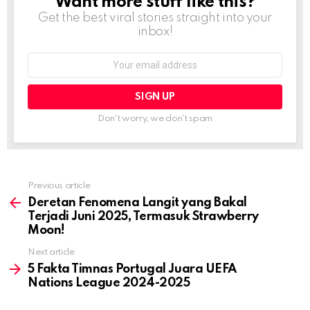
Want more stuff like this?
NEWSLETTER
Get the best viral stories straight into your
inbox!
Email
address:
Don't worry, we don't spam
Previous article
See
more
Deretan Fenomena Langit yang Bakal
Terjadi Juni 2025, Termasuk Strawberry
Moon!
Next article
5 Fakta Timnas Portugal Juara UEFA
Nations League 2024-2025