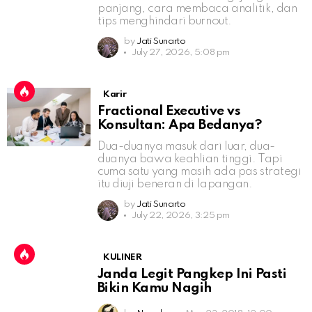
panjang, cara membaca analitik, dan
tips menghindari burnout.
by
Jati Sunarto
July 27, 2026, 5:08 pm
Karir
Fractional Executive vs
Konsultan: Apa Bedanya?
Dua-duanya masuk dari luar, dua-
duanya bawa keahlian tinggi. Tapi
cuma satu yang masih ada pas strategi
itu diuji beneran di lapangan.
by
Jati Sunarto
July 22, 2026, 3:25 pm
KULINER
Janda Legit Pangkep Ini Pasti
Bikin Kamu Nagih