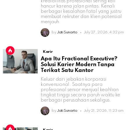
kredibilitas profesional sering kali
hancur karena jalan pintas. Kenali
berbagai kesalahan fatal yang justru
membuat rekruter dan klien potensial
menjauh.
by
Jati Sunarto
July 27, 2026, 4:32 pm
Karir
Apa Itu Fractional Executive?
Solusi Karier Modern Tanpa
Terikat Satu Kantor
Keluar dari jebakan korporasi
konvensional. Saatnya para
profesional senior menjual keahlian
tingkat tinggi secara paruh waktu ke
berbagai perusahaan sekaligus.
by
Jati Sunarto
July 21, 2026, 11:23 am