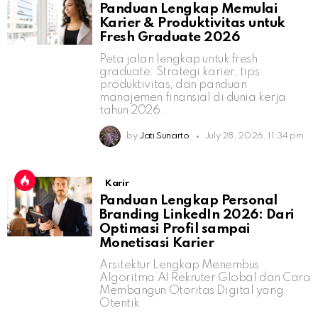
Panduan Lengkap Memulai
Karier & Produktivitas untuk
Fresh Graduate 2026
Peta jalan lengkap untuk fresh
graduate: Strategi karier, tips
produktivitas, dan panduan
manajemen finansial di dunia kerja
tahun 2026.
by
Jati Sunarto
July 28, 2026, 11:34 pm
Karir
Panduan Lengkap Personal
Branding LinkedIn 2026: Dari
Optimasi Profil sampai
Monetisasi Karier
Arsitektur Lengkap Menembus
Algoritma AI Rekruter Global dan Cara
Membangun Otoritas Digital yang
Otentik