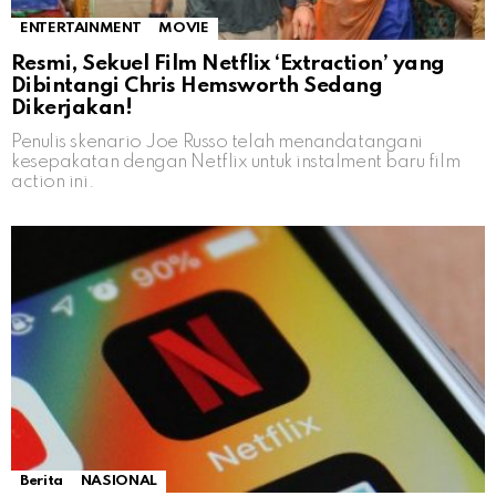
ENTERTAINMENT
MOVIE
Resmi, Sekuel Film Netflix ‘Extraction’ yang
Dibintangi Chris Hemsworth Sedang
Dikerjakan!
Penulis skenario Joe Russo telah menandatangani
kesepakatan dengan Netflix untuk instalment baru film
action ini.
Berita
NASIONAL