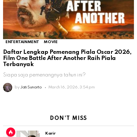
ENTERTAINMENT
MOVIE
Daftar Lengkap Pemenang Piala Oscar 2026,
Film One Battle After Another Raih Piala
Terbanyak
Siapa saja pemenangnya tahun ini?
by
Jati Sunarto
March 16, 2026, 3:54 pm
DON'T MISS
Karir