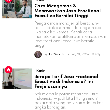
Karir
Cara Mengemas &
Menawarkan Jasa Fractional
Executive Bernilai Tinggi
Pengalaman manajerial bertahun-
tahun tidak akan mendatangkan cuan
jika salah dikemas. Kenali cara
memetakan keahlian dan memasarkan
jasa fractional executive bernilai
tinggi.
by
Jati Sunarto
July 21, 2026, 9:43 pm
Karir
Berapa Tarif Jasa Fractional
Executive di Indonesia? Ini
Penjelasannya
Belum ada laporan resmi soal ini di
Indonesia — jadi kita hitung sendiri
pakai data yang beneran ada, bukan
angka karangan.