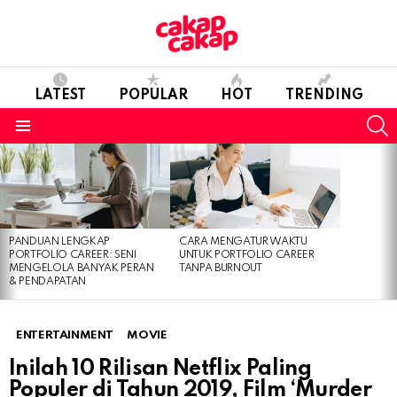
LATEST
POPULAR
HOT
TRENDING
S
Menu
LATEST
STORIES
PANDUAN LENGKAP
CARA MENGATUR WAKTU
PORTFOLIO CAREER: SENI
UNTUK PORTFOLIO CAREER
MENGELOLA BANYAK PERAN
TANPA BURNOUT
& PENDAPATAN
ENTERTAINMENT
MOVIE
Inilah 10 Rilisan Netflix Paling
Populer di Tahun 2019, Film ‘Murder