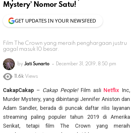
Mystery’ Nomor Satu!
GET UPDATES IN YOUR NEWSFEED
Film The Crown yang meraih penghargaan justru
gagal masuk 10 besar.
by
Jati Sunarto
December 31, 2019, 8:50 pm
11.6k
Views
CakapCakap
–
Cakap People!
Film asli
Netflix
Inc,
Murder Mystery, yang dibintangi Jennifer Aniston dan
Adam Sandler, berada di puncak daftar rilis layanan
streaming paling populer tahun 2019 di Amerika
Serikat, tetapi film The Crown yang meraih