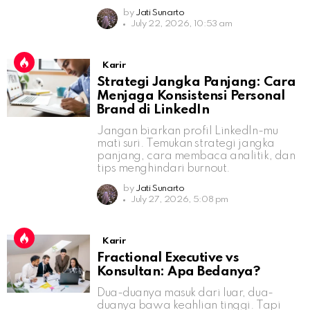
by
Jati Sunarto
July 22, 2026, 10:53 am
Karir
Strategi Jangka Panjang: Cara
Menjaga Konsistensi Personal
Brand di LinkedIn
Jangan biarkan profil LinkedIn-mu
mati suri. Temukan strategi jangka
panjang, cara membaca analitik, dan
tips menghindari burnout.
by
Jati Sunarto
July 27, 2026, 5:08 pm
Karir
Fractional Executive vs
Konsultan: Apa Bedanya?
Dua-duanya masuk dari luar, dua-
duanya bawa keahlian tinggi. Tapi