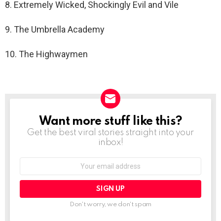
8. Extremely Wicked, Shockingly Evil and Vile
9. The Umbrella Academy
10. The Highwaymen
Want more stuff like this?
NEWSLETTER
Get the best viral stories straight into your
inbox!
Email
address:
Don't worry, we don't spam