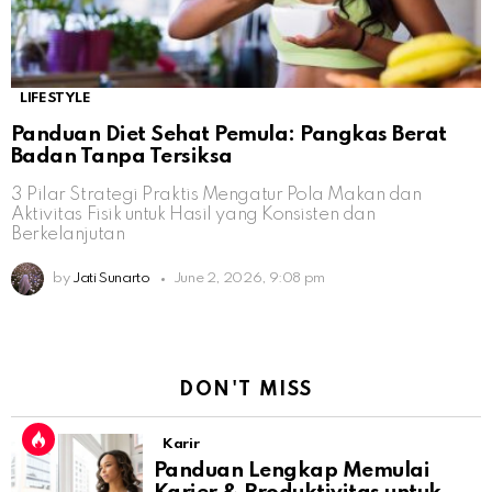
LIFESTYLE
Panduan Diet Sehat Pemula: Pangkas Berat
Badan Tanpa Tersiksa
3 Pilar Strategi Praktis Mengatur Pola Makan dan
Aktivitas Fisik untuk Hasil yang Konsisten dan
Berkelanjutan
by
Jati Sunarto
June 2, 2026, 9:08 pm
DON'T MISS
Karir
Panduan Lengkap Memulai