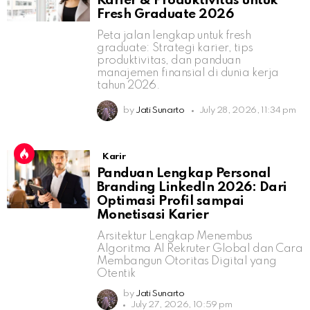
Karier & Produktivitas untuk
Fresh Graduate 2026
Peta jalan lengkap untuk fresh
graduate: Strategi karier, tips
produktivitas, dan panduan
manajemen finansial di dunia kerja
tahun 2026.
by
Jati Sunarto
July 28, 2026, 11:34 pm
Karir
Panduan Lengkap Personal
Branding LinkedIn 2026: Dari
Optimasi Profil sampai
Monetisasi Karier
Arsitektur Lengkap Menembus
Algoritma AI Rekruter Global dan Cara
Membangun Otoritas Digital yang
Otentik
by
Jati Sunarto
July 27, 2026, 10:59 pm