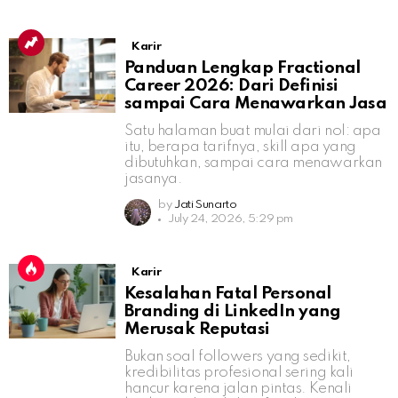
Karir
Panduan Lengkap Fractional
Career 2026: Dari Definisi
sampai Cara Menawarkan Jasa
Satu halaman buat mulai dari nol: apa
itu, berapa tarifnya, skill apa yang
dibutuhkan, sampai cara menawarkan
jasanya.
by
Jati Sunarto
July 24, 2026, 5:29 pm
Karir
Kesalahan Fatal Personal
Branding di LinkedIn yang
Merusak Reputasi
Bukan soal followers yang sedikit,
kredibilitas profesional sering kali
hancur karena jalan pintas. Kenali