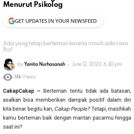
Menurut Psikolog
GET UPDATES IN YOUR NEWSFEED
Ada yang tetap berteman karena masih ada rasa
lho!
by
Yanita Nurhasanah
June 12, 2020, 6:30 pm
14k
Views
CakapCakap –
Berteman tentu tidak ada batasan,
asalkan bisa memberikan dampak positif dalam diri
kita benar begitu kan,
Cakap People?
Tetapi, masihkah
kamu berteman baik dengan mantan pacarmu hingga
saat ini?