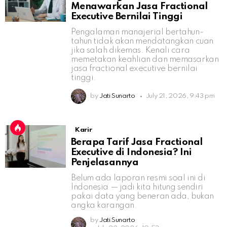
Menawarkan Jasa Fractional
Executive Bernilai Tinggi
Pengalaman manajerial bertahun-
tahun tidak akan mendatangkan cuan
jika salah dikemas. Kenali cara
memetakan keahlian dan memasarkan
jasa fractional executive bernilai
tinggi.
by
Jati Sunarto
July 21, 2026, 9:43 pm
Karir
Berapa Tarif Jasa Fractional
Executive di Indonesia? Ini
Penjelasannya
Belum ada laporan resmi soal ini di
Indonesia — jadi kita hitung sendiri
pakai data yang beneran ada, bukan
angka karangan.
by
Jati Sunarto