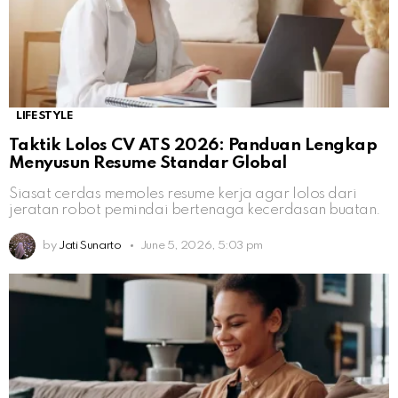
LIFESTYLE
Taktik Lolos CV ATS 2026: Panduan Lengkap
Menyusun Resume Standar Global
Siasat cerdas memoles resume kerja agar lolos dari
jeratan robot pemindai bertenaga kecerdasan buatan.
by
Jati Sunarto
June 5, 2026, 5:03 pm