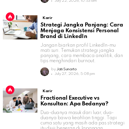
July 22, 2026, 10:53 am
Karir
Strategi Jangka Panjang: Cara
Menjaga Konsistensi Personal
Brand di LinkedIn
Jangan biarkan profil LinkedIn-mu
mati suri. Temukan strategi jangka
panjang, cara membaca analitik, dan
tips menghindari burnout.
by
Jati Sunarto
July 27, 2026, 5:08 pm
Karir
Fractional Executive vs
Konsultan: Apa Bedanya?
Dua-duanya masuk dari luar, dua-
duanya bawa keahlian tinggi. Tapi
cuma satu yang masih ada pas strategi
itu diuji beneran di lapangan.