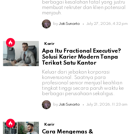
berbagai kesalahan fatal yang justru
membuat rekruter dan klien potensial
menjauh.
by
Jati Sunarto
July 27, 2026, 4:32 pm
Karir
Apa Itu Fractional Executive?
Solusi Karier Modern Tanpa
Terikat Satu Kantor
Keluar dari jebakan korporasi
konvensional. Saatnya para
profesional senior menjual keahlian
tingkat tinggi secara paruh waktu ke
berbagai perusahaan sekaligus.
by
Jati Sunarto
July 21, 2026, 11:23 am
Karir
Cara Mengemas &