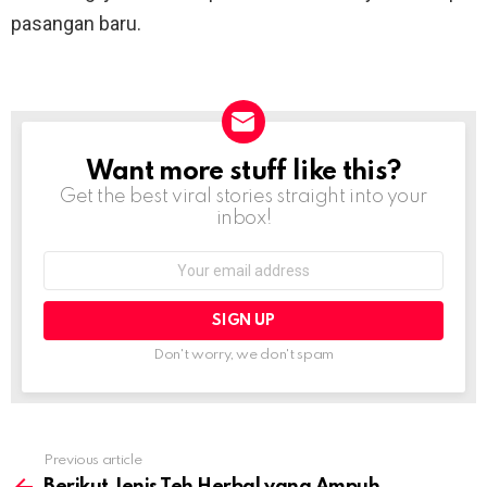
pasangan baru.
Want more stuff like this?
NEWSLETTER
Get the best viral stories straight into your
inbox!
Email
address:
Don't worry, we don't spam
Previous article
See
more