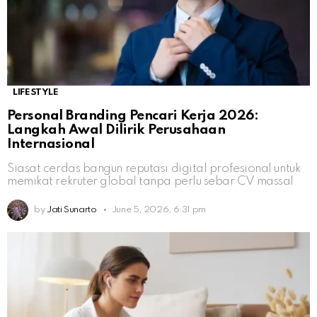
LIFESTYLE
Personal Branding Pencari Kerja 2026:
Langkah Awal Dilirik Perusahaan
Internasional
Siasat cerdas bangun reputasi digital profesional untuk
memikat rekruter global tanpa perlu sebar CV massal
by
Jati Sunarto
June 5, 2026, 6:31 pm