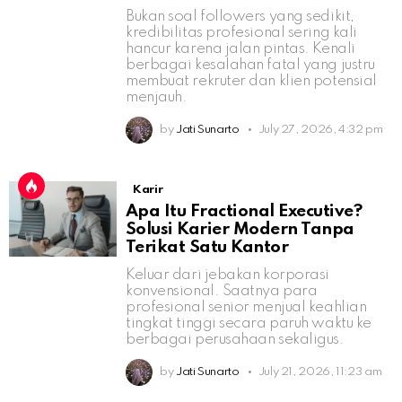
Bukan soal followers yang sedikit,
kredibilitas profesional sering kali
hancur karena jalan pintas. Kenali
berbagai kesalahan fatal yang justru
membuat rekruter dan klien potensial
menjauh.
by
Jati Sunarto
July 27, 2026, 4:32 pm
Karir
Apa Itu Fractional Executive?
Solusi Karier Modern Tanpa
Terikat Satu Kantor
Keluar dari jebakan korporasi
konvensional. Saatnya para
profesional senior menjual keahlian
tingkat tinggi secara paruh waktu ke
berbagai perusahaan sekaligus.
by
Jati Sunarto
July 21, 2026, 11:23 am