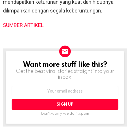
mendapatkan keturunan yang kuat dan hidupnya
dilimpahkan dengan segala keberuntungan.
SUMBER ARTIKEL
Want more stuff like this?
NEWSLETTER
Get the best viral stories straight into your
inbox!
Email
address:
Don't worry, we don't spam