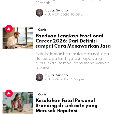
Otentik
by
Jati Sunarto
July 27, 2026, 10:59 pm
Karir
Panduan Lengkap Fractional
Career 2026: Dari Definisi
sampai Cara Menawarkan Jasa
Satu halaman buat mulai dari nol: apa
itu, berapa tarifnya, skill apa yang
dibutuhkan, sampai cara menawarkan
jasanya.
by
Jati Sunarto
July 24, 2026, 5:29 pm
Karir
Kesalahan Fatal Personal
Branding di LinkedIn yang
Merusak Reputasi