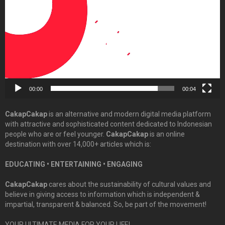
00:00
00:04
CakapCakap
is an alternative and modern digital media platform
with attractive and sophisticated content dedicated to Indonesian
people who are or feel younger.
CakapCakap
is an online
destination with over 14,000+ articles which is:
EDUCATING • ENTERTAINING • ENGAGING
CakapCakap
cares about the sustainability of cultural values and
believe in giving access to information which is independent &
impartial, transparent & balanced. So, be part of the movement!
YOUR ULTIMATE MEDIA FOR YOUR LIFE!