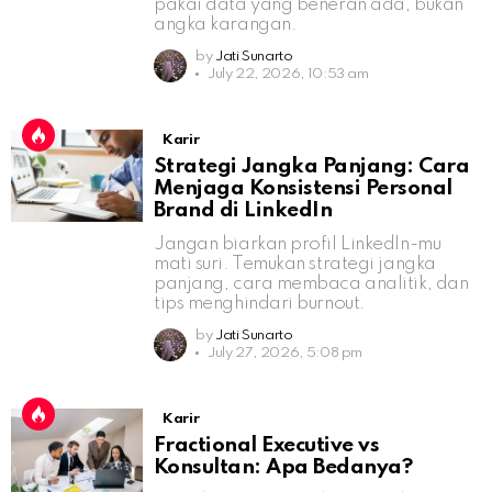
pakai data yang beneran ada, bukan
angka karangan.
by
Jati Sunarto
July 22, 2026, 10:53 am
Karir
Strategi Jangka Panjang: Cara
Menjaga Konsistensi Personal
Brand di LinkedIn
Jangan biarkan profil LinkedIn-mu
mati suri. Temukan strategi jangka
panjang, cara membaca analitik, dan
tips menghindari burnout.
by
Jati Sunarto
July 27, 2026, 5:08 pm
Karir
Fractional Executive vs
Konsultan: Apa Bedanya?