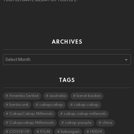
ARCHIVES
Archives
TAGS
Amerika Serikat
australia
berat badan
berita unik
cakapcakap
cakap cakap
CakapCakap Millenials
cakap cakap millenials
Cakapcakap Millennials
cakap people
china
COVID-19
FILM
hubungan
INDIA