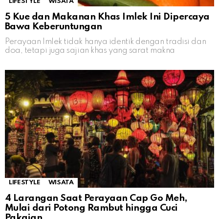
LIFESTYLE
WISATA
5 Kue dan Makanan Khas Imlek Ini Dipercaya
Bawa Keberuntungan
Perayaan Imlek tidak hanya identik dengan tradisi dan
doa, tetapi juga sajian khas yang sarat makna
LIFESTYLE
WISATA
4 Larangan Saat Perayaan Cap Go Meh,
Mulai dari Potong Rambut hingga Cuci
Pakaian