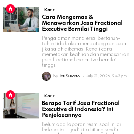
Karir
Cara Mengemas &
Menawarkan Jasa Fractional
Executive Bernilai Tinggi
Pengalaman manajerial bertahun-
tahun tidak akan mendatangkan cuan
jika salah dikemas. Kenali cara
memetakan keahlian dan memasarkan
jasa fractional executive bernilai
tinggi.
by
Jati Sunarto
July 21, 2026, 9:43 pm
Karir
Berapa Tarif Jasa Fractional
Executive di Indonesia? Ini
Penjelasannya
Belum ada laporan resmi soal ini di
Indonesia — jadi kita hitung sendiri