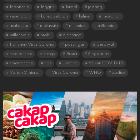
Indonesia
Inggris
Israel
jepang
kesehatan
korea selatan
kuliner
makanan
makassar
malaysia
millenials
millennial
millennials
mobil
olahraga
Pandemi Virus Corona
pasangan
pesawat
relationship
resep
Rusia
Singapura
smartphone
tips
Ukraina
Vaksin COVID-19
Varian Omicron
Virus Corona
WHO
zodiak