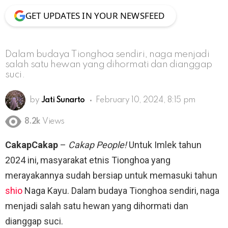
GET UPDATES IN YOUR NEWSFEED
Dalam budaya Tionghoa sendiri, naga menjadi
salah satu hewan yang dihormati dan dianggap
suci.
by
Jati Sunarto
February 10, 2024, 8:15 pm
8.2k
Views
CakapCakap
–
Cakap People!
Untuk Imlek tahun
2024 ini, masyarakat etnis Tionghoa yang
merayakannya sudah bersiap untuk memasuki tahun
shio
Naga Kayu. Dalam budaya Tionghoa sendiri, naga
menjadi salah satu hewan yang dihormati dan
dianggap suci.