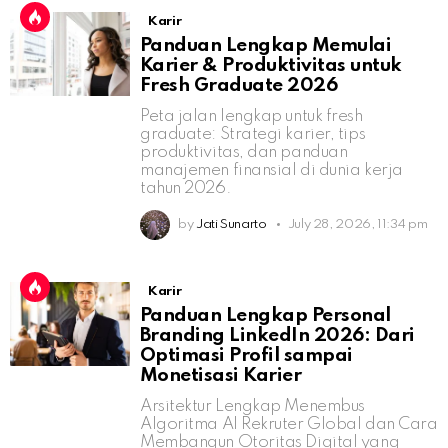
Karir
Panduan Lengkap Memulai
Karier & Produktivitas untuk
Fresh Graduate 2026
Peta jalan lengkap untuk fresh
graduate: Strategi karier, tips
produktivitas, dan panduan
manajemen finansial di dunia kerja
tahun 2026.
by
Jati Sunarto
July 28, 2026, 11:34 pm
Karir
Panduan Lengkap Personal
Branding LinkedIn 2026: Dari
Optimasi Profil sampai
Monetisasi Karier
Arsitektur Lengkap Menembus
Algoritma AI Rekruter Global dan Cara
Membangun Otoritas Digital yang