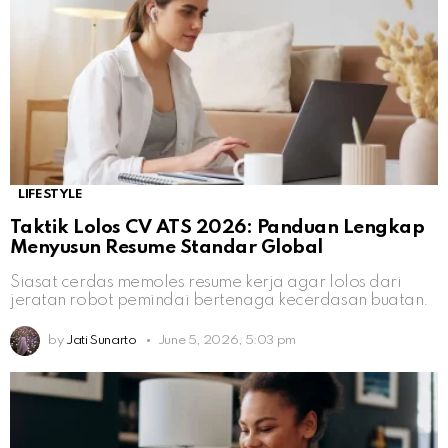
LIFESTYLE
Taktik Lolos CV ATS 2026: Panduan Lengkap
Menyusun Resume Standar Global
Siasat cerdas memoles resume kerja agar lolos dari
jeratan robot pemindai bertenaga kecerdasan buatan.
by
Jati Sunarto
June 5, 2026, 5:03 pm