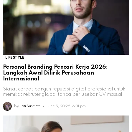
LIFESTYLE
Personal Branding Pencari Kerja 2026:
Langkah Awal Dilirik Perusahaan
Internasional
Siasat cerdas bangun reputasi digital profesional untuk
memikat rekruter global tanpa perlu sebar CV massal
by
Jati Sunarto
June 5, 2026, 6:31 pm