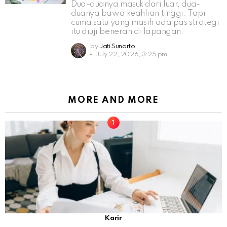
Dua-duanya masuk dari luar, dua-
duanya bawa keahlian tinggi. Tapi
cuma satu yang masih ada pas strategi
itu diuji beneran di lapangan.
by
Jati Sunarto
July 22, 2026, 3:25 pm
MORE AND MORE
Karir