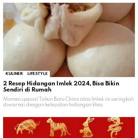
KULINER
LIFESTYLE
2 Resep Hidangan Imlek 2024, Bisa Bikin
Sendiri di Rumah
Momen spesial Tahun Baru China atau Imlek ini seringkali
diwarnai dengan kelezatan hidangan khas