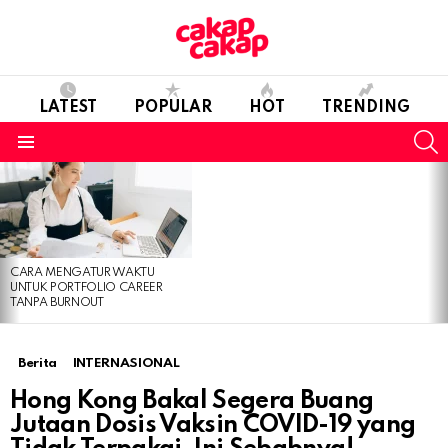
LATEST
POPULAR
HOT
TRENDING
S
Menu
LATEST
STORIES
CARA MENGATUR WAKTU
UNTUK PORTFOLIO CAREER
TANPA BURNOUT
Berita
INTERNASIONAL
Hong Kong Bakal Segera Buang
Jutaan Dosis Vaksin COVID-19 yang