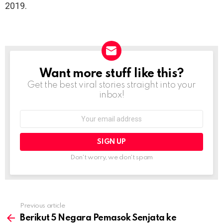
2019.
Want more stuff like this?
NEWSLETTER
Get the best viral stories straight into your
inbox!
Email
address:
Don't worry, we don't spam
Previous article
See
more
Berikut 5 Negara Pemasok Senjata ke