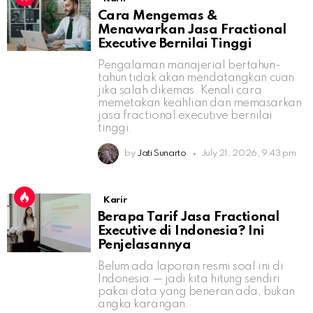
Cara Mengemas &
Menawarkan Jasa Fractional
Executive Bernilai Tinggi
Pengalaman manajerial bertahun-
tahun tidak akan mendatangkan cuan
jika salah dikemas. Kenali cara
memetakan keahlian dan memasarkan
jasa fractional executive bernilai
tinggi.
by
Jati Sunarto
July 21, 2026, 9:43 pm
Karir
Berapa Tarif Jasa Fractional
Executive di Indonesia? Ini
Penjelasannya
Belum ada laporan resmi soal ini di
Indonesia — jadi kita hitung sendiri
pakai data yang beneran ada, bukan
angka karangan.