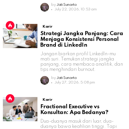
by
Jati Sunarto
July 22, 2026, 10:53 am
Karir
Strategi Jangka Panjang: Cara
Menjaga Konsistensi Personal
Brand di LinkedIn
Jangan biarkan profil LinkedIn-mu
mati suri. Temukan strategi jangka
panjang, cara membaca analitik, dan
tips menghindari burnout.
by
Jati Sunarto
July 27, 2026, 5:08 pm
Karir
Fractional Executive vs
Konsultan: Apa Bedanya?
Dua-duanya masuk dari luar, dua-
duanya bawa keahlian tinggi. Tapi