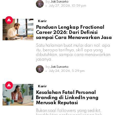
by
Jati Sunarto
July 27, 2026, 10:59 pm
Karir
Panduan Lengkap Fractional
Career 2026: Dari Definisi
sampai Cara Menawarkan Jasa
Satu halaman buat mulai dari nol: apa
itu, berapa tarifnya, skill apa yang
dibutuhkan, sampai cara menawarkan
jasanya.
by
Jati Sunarto
July 24, 2026, 5:29 pm
Karir
Kesalahan Fatal Personal
Branding di LinkedIn yang
Merusak Reputasi
Bukan soal followers yang sedikit,