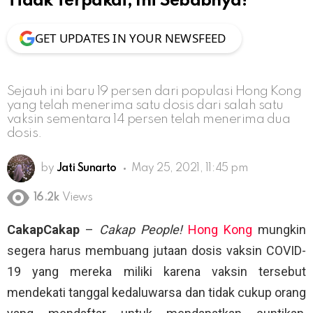
Tidak Terpakai, Ini Sebabnya!
GET UPDATES IN YOUR NEWSFEED
Sejauh ini baru 19 persen dari populasi Hong Kong
yang telah menerima satu dosis dari salah satu
vaksin sementara 14 persen telah menerima dua
dosis.
by
Jati Sunarto
May 25, 2021, 11:45 pm
16.2k
Views
CakapCakap
–
Cakap People!
Hong Kong
mungkin
segera harus membuang jutaan dosis vaksin COVID-
19 yang mereka miliki karena vaksin tersebut
mendekati tanggal kedaluwarsa dan tidak cukup orang