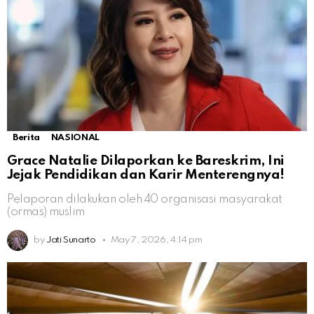
Berita
NASIONAL
Grace Natalie Dilaporkan ke Bareskrim, Ini
Jejak Pendidikan dan Karir Menterengnya!
Pelaporan dilakukan oleh 40 organisasi masyarakat
(ormas) muslim
by
Jati Sunarto
May 7, 2026, 4:14 pm