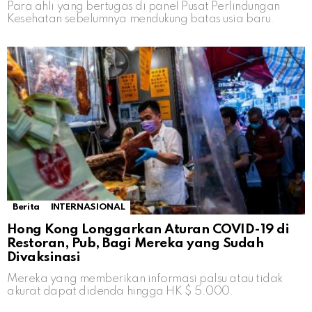
Para ahli yang bertugas di panel Pusat Perlindungan
Kesehatan sebelumnya mendukung batas usia baru.
Berita
INTERNASIONAL
Hong Kong Longgarkan Aturan COVID-19 di
Restoran, Pub, Bagi Mereka yang Sudah
Divaksinasi
Mereka yang memberikan informasi palsu atau tidak
akurat dapat didenda hingga HK $ 5.000.