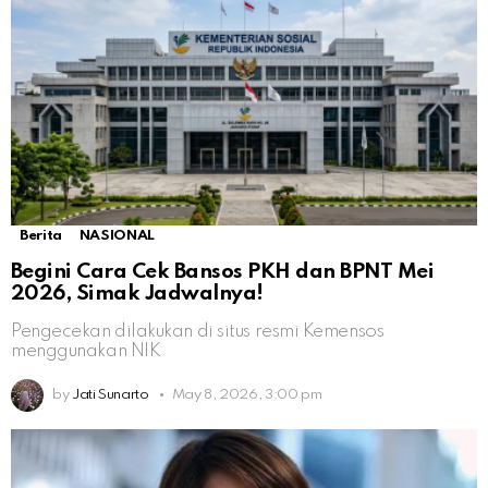
Berita
NASIONAL
Begini Cara Cek Bansos PKH dan BPNT Mei
2026, Simak Jadwalnya!
Pengecekan dilakukan di situs resmi Kemensos
menggunakan NIK
by
Jati Sunarto
May 8, 2026, 3:00 pm