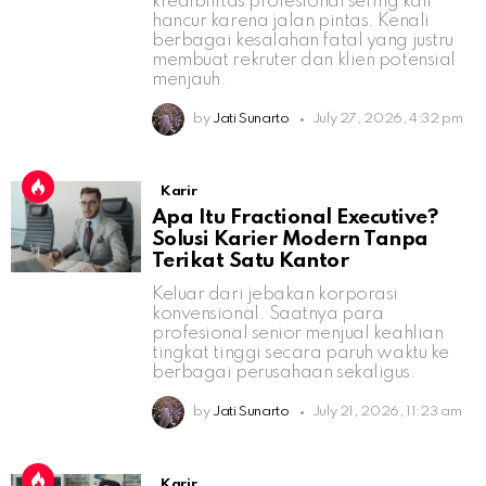
kredibilitas profesional sering kali
hancur karena jalan pintas. Kenali
berbagai kesalahan fatal yang justru
membuat rekruter dan klien potensial
menjauh.
by
Jati Sunarto
July 27, 2026, 4:32 pm
Karir
Apa Itu Fractional Executive?
Solusi Karier Modern Tanpa
Terikat Satu Kantor
Keluar dari jebakan korporasi
konvensional. Saatnya para
profesional senior menjual keahlian
tingkat tinggi secara paruh waktu ke
berbagai perusahaan sekaligus.
by
Jati Sunarto
July 21, 2026, 11:23 am
Karir