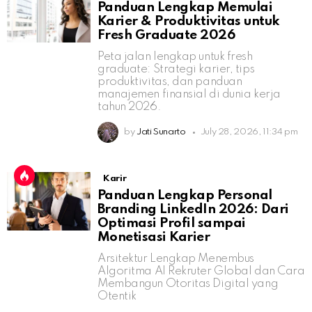
Panduan Lengkap Memulai
Karier & Produktivitas untuk
Fresh Graduate 2026
Peta jalan lengkap untuk fresh
graduate: Strategi karier, tips
produktivitas, dan panduan
manajemen finansial di dunia kerja
tahun 2026.
by
Jati Sunarto
July 28, 2026, 11:34 pm
Karir
Panduan Lengkap Personal
Branding LinkedIn 2026: Dari
Optimasi Profil sampai
Monetisasi Karier
Arsitektur Lengkap Menembus
Algoritma AI Rekruter Global dan Cara
Membangun Otoritas Digital yang
Otentik