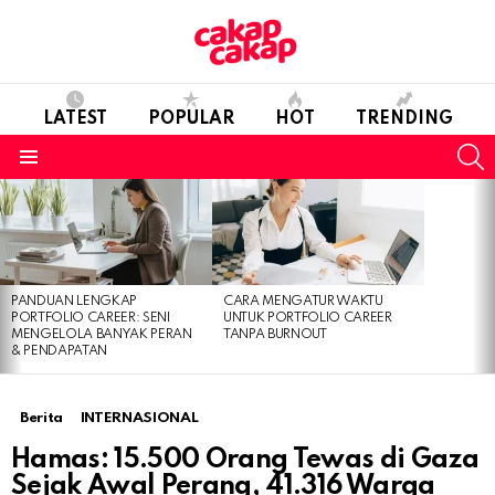
LATEST
POPULAR
HOT
TRENDING
S
Menu
LATEST
STORIES
PANDUAN LENGKAP
CARA MENGATUR WAKTU
PORTFOLIO CAREER: SENI
UNTUK PORTFOLIO CAREER
MENGELOLA BANYAK PERAN
TANPA BURNOUT
& PENDAPATAN
Berita
INTERNASIONAL
Hamas: 15.500 Orang Tewas di Gaza
Sejak Awal Perang, 41.316 Warga