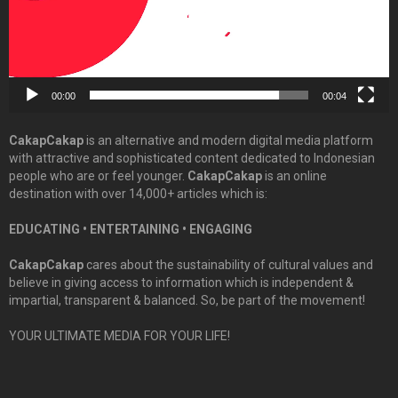
00:00
00:04
CakapCakap
is an alternative and modern digital media platform
with attractive and sophisticated content dedicated to Indonesian
people who are or feel younger.
CakapCakap
is an online
destination with over 14,000+ articles which is:
EDUCATING • ENTERTAINING • ENGAGING
CakapCakap
cares about the sustainability of cultural values and
believe in giving access to information which is independent &
impartial, transparent & balanced. So, be part of the movement!
YOUR ULTIMATE MEDIA FOR YOUR LIFE!