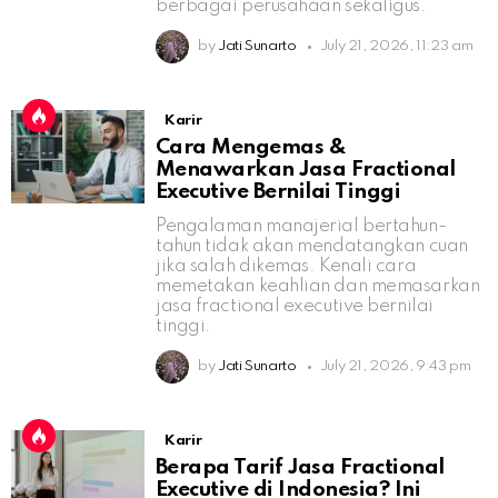
berbagai perusahaan sekaligus.
by
Jati Sunarto
July 21, 2026, 11:23 am
Karir
Cara Mengemas &
Menawarkan Jasa Fractional
Executive Bernilai Tinggi
Pengalaman manajerial bertahun-
tahun tidak akan mendatangkan cuan
jika salah dikemas. Kenali cara
memetakan keahlian dan memasarkan
jasa fractional executive bernilai
tinggi.
by
Jati Sunarto
July 21, 2026, 9:43 pm
Karir
Berapa Tarif Jasa Fractional
Executive di Indonesia? Ini