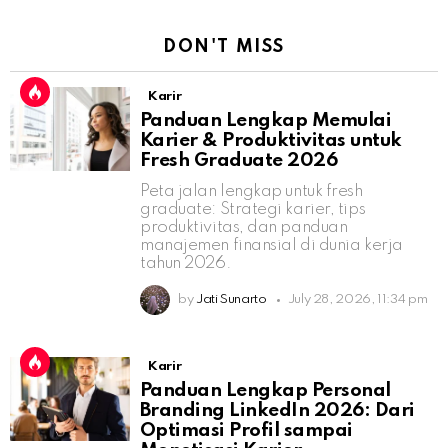
DON'T MISS
Karir
Panduan Lengkap Memulai
Karier & Produktivitas untuk
Fresh Graduate 2026
Peta jalan lengkap untuk fresh
graduate: Strategi karier, tips
produktivitas, dan panduan
manajemen finansial di dunia kerja
tahun 2026.
by
Jati Sunarto
July 28, 2026, 11:34 pm
Karir
Panduan Lengkap Personal
Branding LinkedIn 2026: Dari
Optimasi Profil sampai