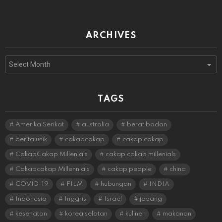
ARCHIVES
Archives
TAGS
Amerika Serikat
australia
berat badan
berita unik
cakapcakap
cakap cakap
CakapCakap Millenials
cakap cakap millenials
Cakapcakap Millennials
cakap people
china
COVID-19
FILM
hubungan
INDIA
Indonesia
Inggris
Israel
jepang
kesehatan
korea selatan
kuliner
makanan