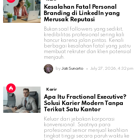
Kesalahan Fatal Personal
Branding di LinkedIn yang
Merusak Reputasi
Bukan soal followers yang sedikit,
kredibilitas profesional sering kali
hancur karena jalan pintas. Kenali
berbagai kesalahan fatal yang justru
membuat rekruter dan klien potensial
menjauh.
by
Jati Sunarto
July 27, 2026, 4:32 pm
Karir
Apa Itu Fractional Executive?
Solusi Karier Modern Tanpa
Terikat Satu Kantor
Keluar dari jebakan korporasi
konvensional. Saatnya para
profesional senior menjual keahlian
tingkat tinggi secara paruh waktu ke