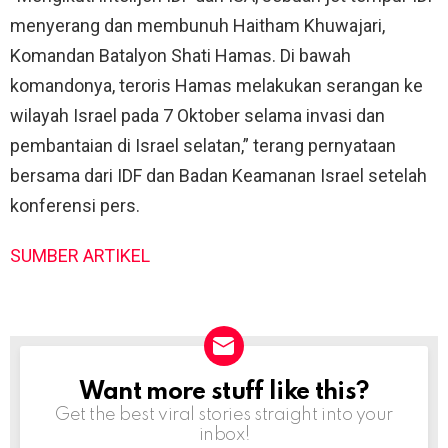
menyerang dan membunuh Haitham Khuwajari,
Komandan Batalyon Shati Hamas. Di bawah
komandonya, teroris Hamas melakukan serangan ke
wilayah Israel pada 7 Oktober selama invasi dan
pembantaian di Israel selatan,” terang pernyataan
bersama dari IDF dan Badan Keamanan Israel setelah
konferensi pers.
SUMBER ARTIKEL
Want more stuff like this?
NEWSLETTER
Get the best viral stories straight into your
inbox!