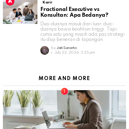
Karir
Fractional Executive vs
Konsultan: Apa Bedanya?
Dua-duanya masuk dari luar, dua-
duanya bawa keahlian tinggi. Tapi
cuma satu yang masih ada pas strategi
itu diuji beneran di lapangan.
by
Jati Sunarto
July 22, 2026, 3:25 pm
MORE AND MORE