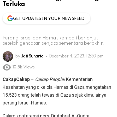
Terluka
GET UPDATES IN YOUR NEWSFEED
Perang Israel dan Hamas kembali berlanjut
setelah gencatan senjata sementara berakhir.
by
Jati Sunarto
December 4, 2023, 12:30 pm
10.5k
Views
CakapCakap
–
Cakap People!
Kementerian
Kesehatan yang dikelola Hamas di Gaza mengatakan
15.523 orang telah tewas di Gaza sejak dimulainya
perang Israel-Hamas.
Dalam konferensi pers, Dr Ashraf Al-Qudra