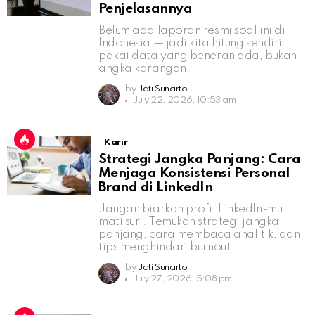
Penjelasannya
Belum ada laporan resmi soal ini di
Indonesia — jadi kita hitung sendiri
pakai data yang beneran ada, bukan
angka karangan.
by
Jati Sunarto
July 22, 2026, 10:53 am
Karir
Strategi Jangka Panjang: Cara
Menjaga Konsistensi Personal
Brand di LinkedIn
Jangan biarkan profil LinkedIn-mu
mati suri. Temukan strategi jangka
panjang, cara membaca analitik, dan
tips menghindari burnout.
by
Jati Sunarto
July 27, 2026, 5:08 pm