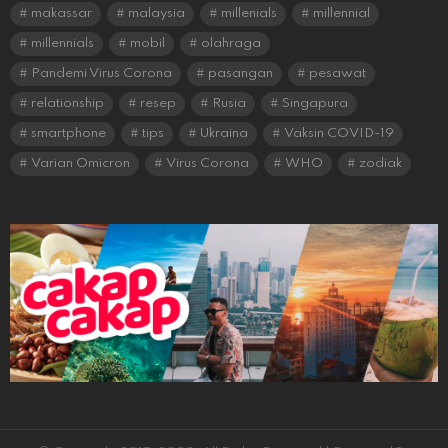
makassar
malaysia
millenials
millennial
millennials
mobil
olahraga
Pandemi Virus Corona
pasangan
pesawat
relationship
resep
Rusia
Singapura
smartphone
tips
Ukraina
Vaksin COVID-19
Varian Omicron
Virus Corona
WHO
zodiak