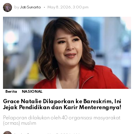
by
Jati Sunarto
May 8, 2026, 3:00 pm
Berita
NASIONAL
Grace Natalie Dilaporkan ke Bareskrim, Ini
Jejak Pendidikan dan Karir Menterengnya!
Pelaporan dilakukan oleh 40 organisasi masyarakat
(ormas) muslim