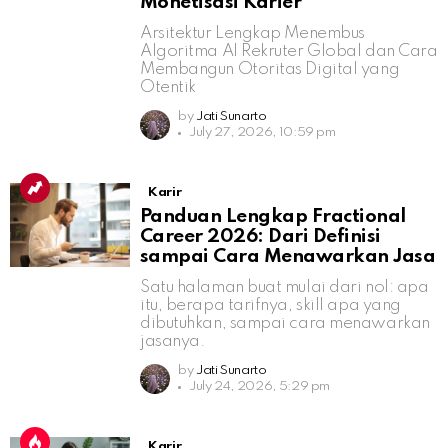
Monetisasi Karier
Arsitektur Lengkap Menembus
Algoritma AI Rekruter Global dan Cara
Membangun Otoritas Digital yang
Otentik
by
Jati Sunarto
July 27, 2026, 10:59 pm
Karir
Panduan Lengkap Fractional
Career 2026: Dari Definisi
sampai Cara Menawarkan Jasa
Satu halaman buat mulai dari nol: apa
itu, berapa tarifnya, skill apa yang
dibutuhkan, sampai cara menawarkan
jasanya.
by
Jati Sunarto
July 24, 2026, 5:29 pm
Karir