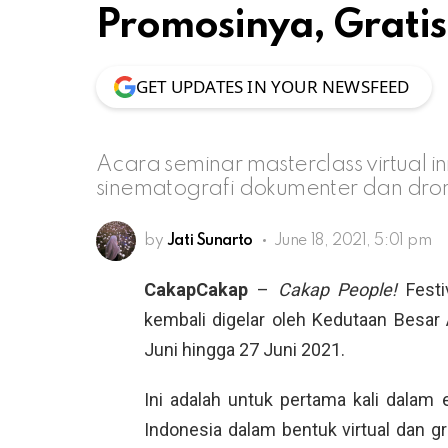
Promosinya, Gratis
GET UPDATES IN YOUR NEWSFEED
Acara seminar masterclass virtual ini
sinematografi dokumenter dan dro
by
Jati Sunarto
June 18, 2021, 5:01 pm
CakapCakap
–
Cakap People!
Festi
kembali digelar oleh Kedutaan Besar A
Juni hingga 27 Juni 2021.
Ini adalah untuk pertama kali dalam
Indonesia dalam bentuk virtual dan g