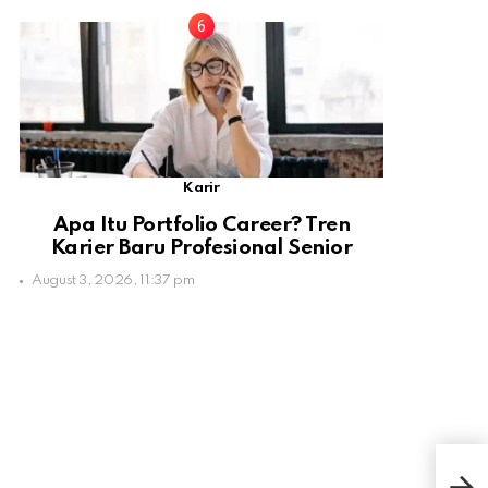
Karir
Apa Itu Portfolio Career? Tren
Karier Baru Profesional Senior
August 3, 2026, 11:37 pm
Ing
yang