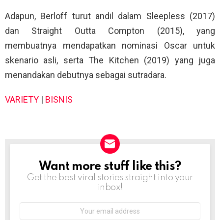
Adapun, Berloff turut andil dalam Sleepless (2017)
dan Straight Outta Compton (2015), yang
membuatnya mendapatkan nominasi Oscar untuk
skenario asli, serta The Kitchen (2019) yang juga
menandakan debutnya sebagai sutradara.
VARIETY
|
BISNIS
Want more stuff like this?
NEWSLETTER
Get the best viral stories straight into your
inbox!
Email
address: