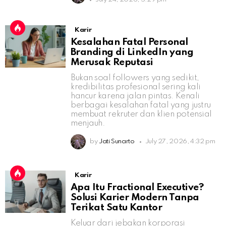
Karir
Kesalahan Fatal Personal
Branding di LinkedIn yang
Merusak Reputasi
Bukan soal followers yang sedikit,
kredibilitas profesional sering kali
hancur karena jalan pintas. Kenali
berbagai kesalahan fatal yang justru
membuat rekruter dan klien potensial
menjauh.
by
Jati Sunarto
July 27, 2026, 4:32 pm
Karir
Apa Itu Fractional Executive?
Solusi Karier Modern Tanpa
Terikat Satu Kantor
Keluar dari jebakan korporasi