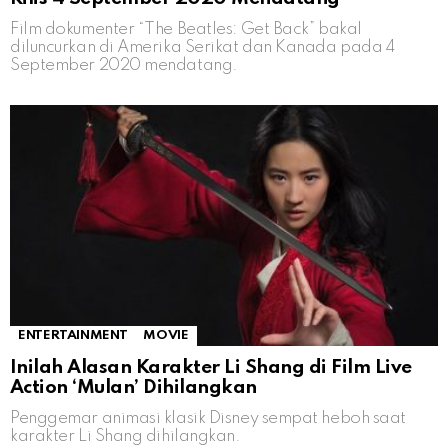
Film dokumenter “The Beatles: Get Back” bakal
diluncurkan di Amerika Serikat dan Kanada pada 4
September 2020 mendatang.
ENTERTAINMENT
MOVIE
Inilah Alasan Karakter Li Shang di Film Live
Action ‘Mulan’ Dihilangkan
Penggemar animasi klasik Disney sempat heboh saat
karakter Li Shang dihilangkan.