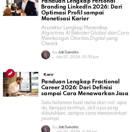
Panduan Lengkap Personal
Branding LinkedIn 2026: Dari
Optimasi Profil sampai
Monetisasi Karier
Arsitektur Lengkap Menembus
Algoritma AI Rekruter Global dan Cara
Membangun Otoritas Digital yang
Otentik
by
Jati Sunarto
July 27, 2026, 10:59 pm
Karir
Panduan Lengkap Fractional
Career 2026: Dari Definisi
sampai Cara Menawarkan Jasa
Satu halaman buat mulai dari nol: apa
itu, berapa tarifnya, skill apa yang
dibutuhkan, sampai cara menawarkan
jasanya.
by
Jati Sunarto
July 24, 2026, 5:29 pm