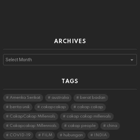
ARCHIVES
Archives
TAGS
Amerika Serikat
australia
berat badan
berita unik
cakapcakap
cakap cakap
CakapCakap Millenials
cakap cakap millenials
Cakapcakap Millennials
cakap people
china
COVID-19
FILM
hubungan
INDIA