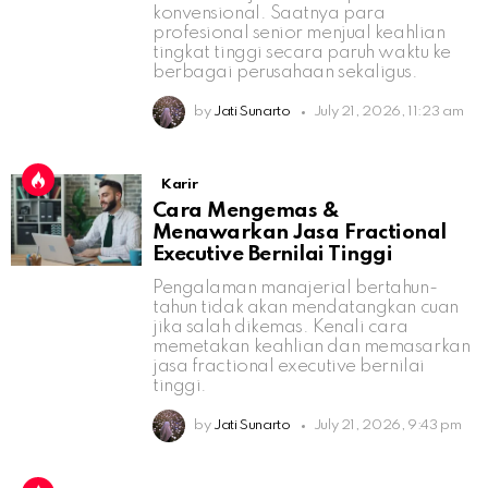
konvensional. Saatnya para
profesional senior menjual keahlian
tingkat tinggi secara paruh waktu ke
berbagai perusahaan sekaligus.
by
Jati Sunarto
July 21, 2026, 11:23 am
Karir
Cara Mengemas &
Menawarkan Jasa Fractional
Executive Bernilai Tinggi
Pengalaman manajerial bertahun-
tahun tidak akan mendatangkan cuan
jika salah dikemas. Kenali cara
memetakan keahlian dan memasarkan
jasa fractional executive bernilai
tinggi.
by
Jati Sunarto
July 21, 2026, 9:43 pm