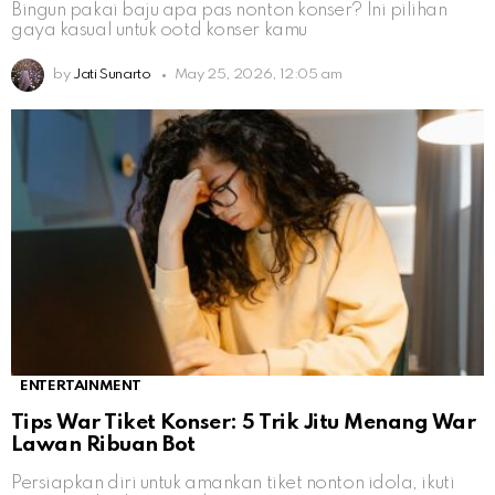
Bingun pakai baju apa pas nonton konser? Ini pilihan
gaya kasual untuk ootd konser kamu
by
Jati Sunarto
May 25, 2026, 12:05 am
ENTERTAINMENT
Tips War Tiket Konser: 5 Trik Jitu Menang War
Lawan Ribuan Bot
Persiapkan diri untuk amankan tiket nonton idola, ikuti