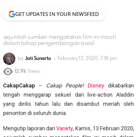
GET UPDATES IN YOUR NEWSFEED
sejumlah sumber mengatakan film ini masih
dalam tahap pengembangan awal.
by
Jati Sunarto
February 13, 2020, 7:18 pm
12.9k
Views
CakapCakap
–
Cakap People!
Disney
dikabarkan
tengah menggarap sekuel dari live-action Aladdin
yang dirilis tahun lalu dan disambut meriah oleh
penonton di seluruh dunia.
Mengutip laporan dari
Variety
, Kamis, 13 Februari 2020,