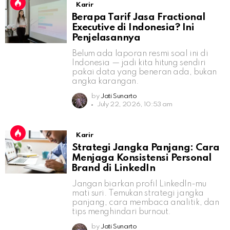
Karir
Berapa Tarif Jasa Fractional
Executive di Indonesia? Ini
Penjelasannya
Belum ada laporan resmi soal ini di
Indonesia — jadi kita hitung sendiri
pakai data yang beneran ada, bukan
angka karangan.
by
Jati Sunarto
July 22, 2026, 10:53 am
Karir
Strategi Jangka Panjang: Cara
Menjaga Konsistensi Personal
Brand di LinkedIn
Jangan biarkan profil LinkedIn-mu
mati suri. Temukan strategi jangka
panjang, cara membaca analitik, dan
tips menghindari burnout.
by
Jati Sunarto