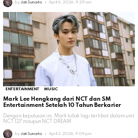
by
Jati Sunarto
April 6, 2026, 9:29 am
ENTERTAINMENT
MUSIC
Mark Lee Hengkang dari NCT dan SM
Entertainment Setelah 10 Tahun Berkarier
Dengan keputusan ini, Mark tidak lagi terlibat dalam unit
NCT 127 maupun NCT DREAM
by
Jati Sunarto
April 3, 2026, 9:09 pm