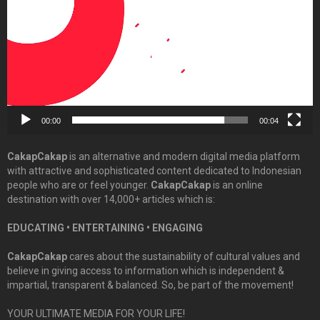
00:00
00:04
CakapCakap
is an alternative and modern digital media platform
with attractive and sophisticated content dedicated to Indonesian
people who are or feel younger.
CakapCakap
is an online
destination with over 14,000+ articles which is:
EDUCATING • ENTERTAINING • ENGAGING
CakapCakap
cares about the sustainability of cultural values and
believe in giving access to information which is independent &
impartial, transparent & balanced. So, be part of the movement!
YOUR ULTIMATE MEDIA FOR YOUR LIFE!